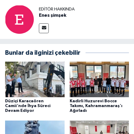
EDITÖR HAKKINDA
Enes şimşek
Bunlar da ilginizi çekebilir
Düziçi Karacaören
Kadirli Huzurevi Bocce
Camii'nde İhya Süreci
Takımı, Kahramanmaraş'ı
Devam Ediyor
Ağırladı