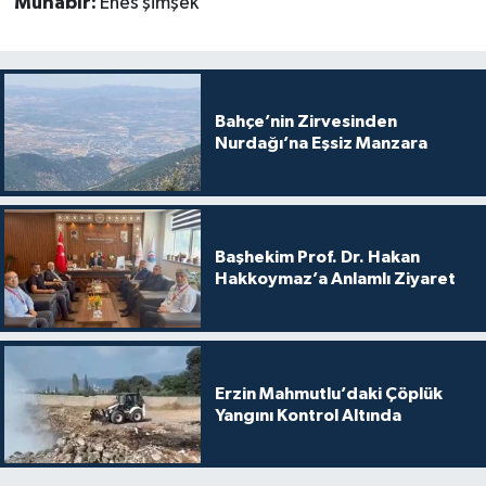
Muhabir:
Enes şimşek
Bahçe’nin Zirvesinden
Nurdağı’na Eşsiz Manzara
Başhekim Prof. Dr. Hakan
Hakkoymaz’a Anlamlı Ziyaret
Erzin Mahmutlu’daki Çöplük
Yangını Kontrol Altında