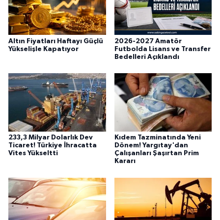
Altın Fiyatları Haftayı Güçlü
2026-2027 Amatör
Yükselişle Kapatıyor
Futbolda Lisans ve Transfer
Bedelleri Açıklandı
233,3 Milyar Dolarlık Dev
Kıdem Tazminatında Yeni
Ticaret! Türkiye İhracatta
Dönem! Yargıtay'dan
Vites Yükseltti
Çalışanları Şaşırtan Prim
Kararı