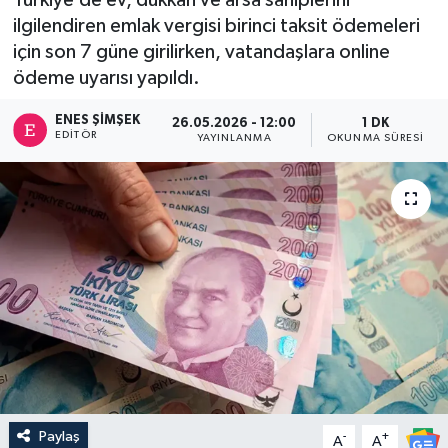
ilgilendiren emlak vergisi birinci taksit ödemeleri
için son 7 güne girilirken, vatandaşlara online
ödeme uyarısı yapıldı.
ENES ŞIMŞEK
26.05.2026 - 12:00
1 DK
EDITÖR
YAYINLANMA
OKUNMA SÜRESI
Paylaş
-
+
A
A