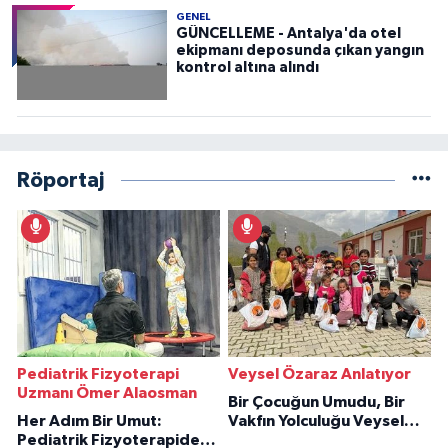
GENEL
GÜNCELLEME - Antalya'da otel
ekipmanı deposunda çıkan yangın
kontrol altına alındı
Röportaj
Pediatrik Fizyoterapi
Veysel Özaraz Anlatıyor
Uzmanı Ömer Alaosman
Bir Çocuğun Umudu, Bir
Her Adım Bir Umut:
Vakfın Yolculuğu Veysel
Pediatrik Fizyoterapiden
Özaraz Anlatıyor