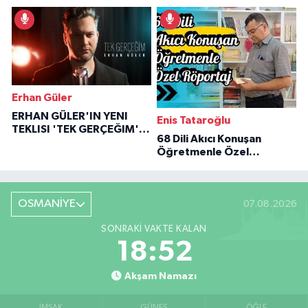
İlham Veren Hikâyeler
Erhan Güler
ERHAN GÜLER'IN YENI
Enis Tataroğlu
TEKLISI 'TEK GERÇEĞIM'LE
68 Dili Akıcı Konuşan
BÜYÜK DÖNÜŞÜ
Öğretmenle Özel
Röportaj
OSMANİYE
07.08.2026
SONRAKI VAKTE KALAN
18:51
Akşam Namazı
İMSAK
GÜNEŞ
ÖĞLE