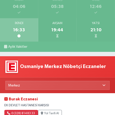
04:06
05:38
12:46
İKINDI
AKŞAM
YATSI
16:33
19:44
21:10
Aylık Vakitler
Osmaniye Merkez Nöbetçi Eczaneler
Burak Eczanesi
EK DEVLET HASTANESİ KARŞISI
0 (328) 814 83 33
Yol Tarifi Al