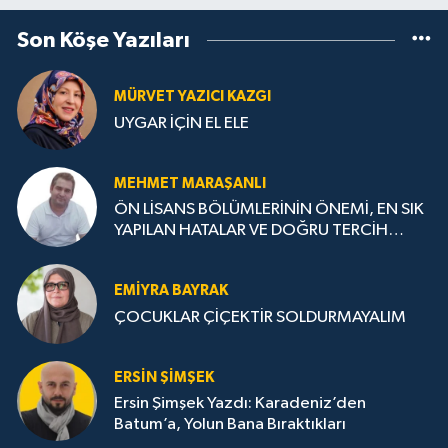
Son Köşe Yazıları
MÜRVET YAZICI KAZGI
UYGAR İÇİN EL ELE
MEHMET MARAŞANLI
ÖN LİSANS BÖLÜMLERİNİN ÖNEMİ, EN SIK
YAPILAN HATALAR VE DOĞRU TERCİH
STRATEJİLERİ
EMIYRA BAYRAK
ÇOCUKLAR ÇİÇEKTİR SOLDURMAYALIM
ERSIN ŞIMŞEK
Ersin Şimşek Yazdı: Karadeniz’den
Batum’a, Yolun Bana Bıraktıkları