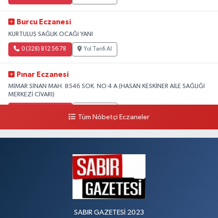
Burcu Eczanesi
KURTULUŞ SAĞLIK OCAĞI YANI
0 (328) 812 56 78
Yol Tarifi Al
Pınar Eczanesi
MİMAR SİNAN MAH. 8546 SOK. NO:4 A (HASAN KESKİNER AİLE SAĞLIĞI
MERKEZİ CİVARI)
0 (328) 826 04 73
Yol Tarifi Al
Tüm Nöbetçi Eczaneler
SABIR GAZETESİ 2023