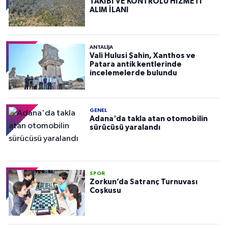
TAKİBİ VE KONTROLÜ HİZMETİ
ALIM İLANI
ANTALIJA
Vali Hulusi Şahin, Xanthos ve
Patara antik kentlerinde
incelemelerde bulundu
GENEL
Adana'da takla atan otomobilin
sürücüsü yaralandı
SPOR
Zorkun’da Satranç Turnuvası
Coşkusu