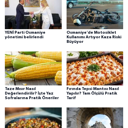
YENİ Parti Osmaniye
Osmaniye’de Motosiklet
yönetimi belirlendi
Kullanımı Artıyor Kaza Riski
Büyüyor
Taze Mısır Nasıl
Fırında Tepsi Mantısı Nasıl
Değerlendirilir? İşte Yaz
Yapılır? Tam Ölçülü Pratik
Sofralarına Pratik Öneriler
Tarif