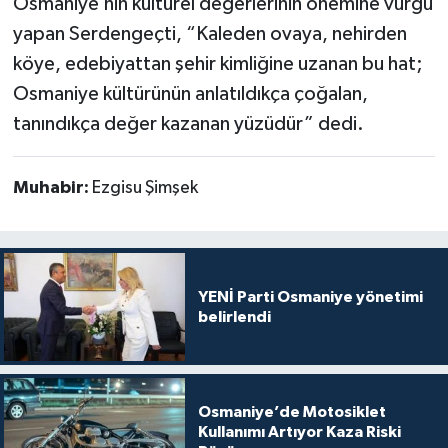
Osmaniye’nin kültürel değerlerinin önemine vurgu
yapan Serdengeçti, “Kaleden ovaya, nehirden
köye, edebiyattan şehir kimliğine uzanan bu hat;
Osmaniye kültürünün anlatıldıkça çoğalan,
tanındıkça değer kazanan yüzüdür” dedi.
Muhabir:
Ezgisu Şimşek
YENİ Parti Osmaniye yönetimi
belirlendi
Osmaniye’de Motosiklet
Kullanımı Artıyor Kaza Riski