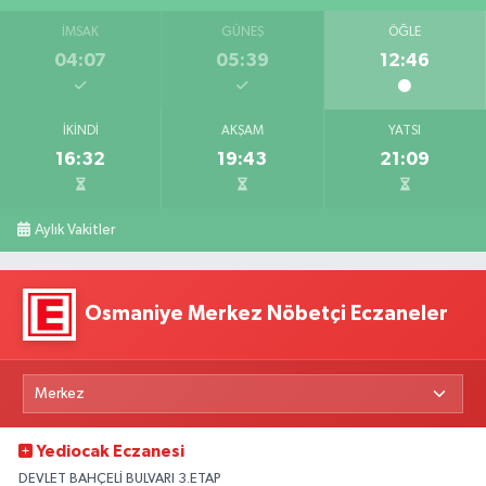
İMSAK
GÜNEŞ
ÖĞLE
04:07
05:39
12:46
İKINDI
AKŞAM
YATSI
16:32
19:43
21:09
Aylık Vakitler
Osmaniye Merkez Nöbetçi Eczaneler
Yediocak Eczanesi
DEVLET BAHÇELİ BULVARI 3.ETAP