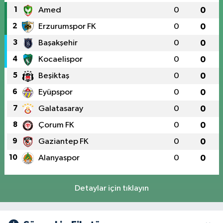
1
Amed
0
0
2
Erzurumspor FK
0
0
3
Başakşehir
0
0
4
Kocaelispor
0
0
5
Beşiktaş
0
0
6
Eyüpspor
0
0
7
Galatasaray
0
0
8
Çorum FK
0
0
9
Gaziantep FK
0
0
10
Alanyaspor
0
0
Detaylar için tıklayın