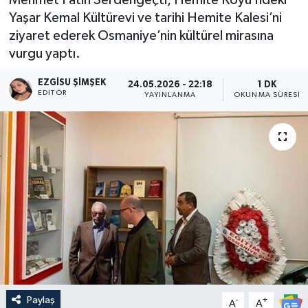
Yaşar Kemal Kültürevi ve tarihi Hemite Kalesi’ni
ziyaret ederek Osmaniye’nin kültürel mirasına
vurgu yaptı.
EZGISU ŞIMŞEK
24.05.2026 - 22:18
1 DK
EDITÖR
YAYINLANMA
OKUNMA SÜRESI
Paylaş
-
+
A
A