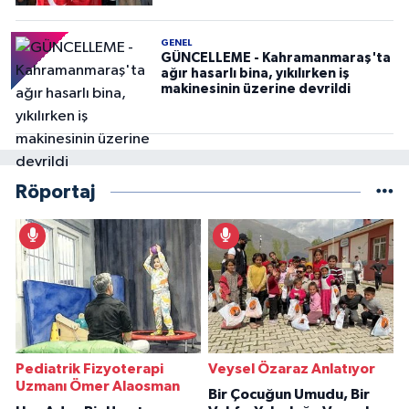
GENEL
GÜNCELLEME - Kahramanmaraş'ta
ağır hasarlı bina, yıkılırken iş
makinesinin üzerine devrildi
Röportaj
Pediatrik Fizyoterapi
Veysel Özaraz Anlatıyor
Uzmanı Ömer Alaosman
Bir Çocuğun Umudu, Bir