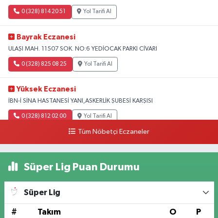
0 (328) 814 20 51
Yol Tarifi Al
Bayrak Eczanesi
ULAŞI MAH. 11507 SOK. NO:6 YEDİOCAK PARKI CİVARI
0 (328) 825 08 25
Yol Tarifi Al
Yüksek Eczanesi
İBN-İ SİNA HASTANESİ YANI,ASKERLİK ŞUBESİ KARŞISI
0 (328) 812 02 00
Yol Tarifi Al
Tüm Nöbetçi Eczaneler
Süper Lig Puan Durumu
Süper Lig
#
Takım
O
P