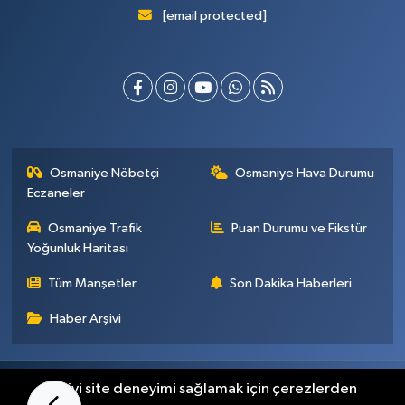
[email protected]
Osmaniye Nöbetçi
Osmaniye Hava Durumu
Eczaneler
Osmaniye Trafik
Puan Durumu ve Fikstür
Yoğunluk Haritası
Tüm Manşetler
Son Dakika Haberleri
Haber Arşivi
Künye
İletişim
Gizlilik Sözleşmesi
En iyi site deneyimi sağlamak için çerezlerden