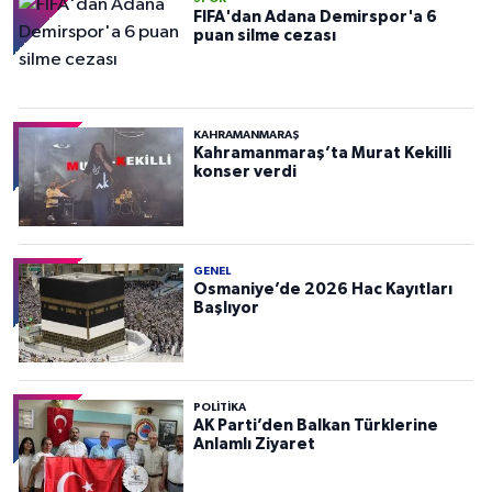
FIFA'dan Adana Demirspor'a 6
puan silme cezası
KAHRAMANMARAŞ
Kahramanmaraş’ta Murat Kekilli
konser verdi
GENEL
Osmaniye’de 2026 Hac Kayıtları
Başlıyor
POLITIKA
AK Parti’den Balkan Türklerine
Anlamlı Ziyaret