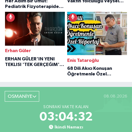
Her Adım Bir Umut:
Vakfın Yolculuğu Veysel
Pediatrik Fizyoterapiden
Özaraz Anlatıyor
İlham Veren Hikâyeler
Erhan Güler
ERHAN GÜLER'IN YENI
Enis Tataroğlu
TEKLISI 'TEK GERÇEĞIM'LE
68 Dili Akıcı Konuşan
BÜYÜK DÖNÜŞÜ
Öğretmenle Özel
Röportaj
OSMANİYE
08.08.2026
SONRAKI VAKTE KALAN
03:04:30
İkindi Namazı