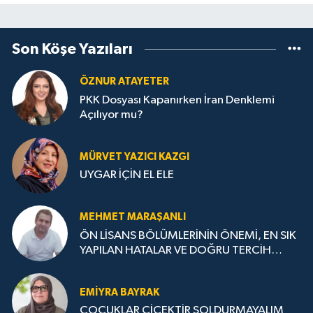
Son Köşe Yazıları
ÖZNUR ATAYETER
PKK Dosyası Kapanırken İran Denklemi
Açılıyor mu?
MÜRVET YAZICI KAZGI
UYGAR İÇİN EL ELE
MEHMET MARAŞANLI
ÖN LİSANS BÖLÜMLERİNİN ÖNEMİ, EN SIK
YAPILAN HATALAR VE DOĞRU TERCİH
STRATEJİLERİ
EMIYRA BAYRAK
ÇOCUKLAR ÇİÇEKTİR SOLDURMAYALIM