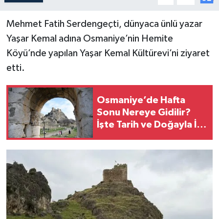
Mehmet Fatih Serdengeçti, dünyaca ünlü yazar
Yaşar Kemal adına Osmaniye’nin Hemite
Köyü’nde yapılan Yaşar Kemal Kültürevi’ni ziyaret
etti.
Osmaniye’de Hafta
Sonu Nereye Gidilir?
İşte Tarih ve Doğayla İç
İçe 6 Rota