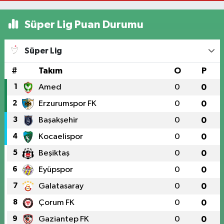
Süper Lig Puan Durumu
Süper Lig
#
Takım
O
P
1
Amed
0
0
2
Erzurumspor FK
0
0
3
Başakşehir
0
0
4
Kocaelispor
0
0
5
Beşiktaş
0
0
6
Eyüpspor
0
0
7
Galatasaray
0
0
8
Çorum FK
0
0
9
Gaziantep FK
0
0