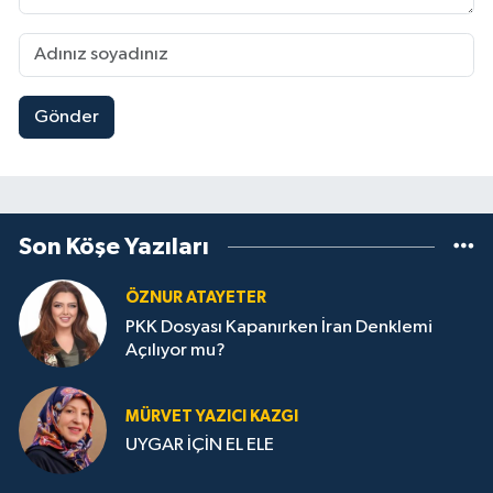
Gönder
Son Köşe Yazıları
ÖZNUR ATAYETER
PKK Dosyası Kapanırken İran Denklemi
Açılıyor mu?
MÜRVET YAZICI KAZGI
UYGAR İÇİN EL ELE