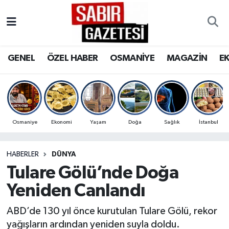
GENEL
Osmaniye Nöbetçi Eczaneler
GENEL
ÖZEL HABER
OSMANİYE
MAGAZİN
E
ÖZEL HABER
Osmaniye Hava Durumu
OSMANİYE
Osmaniye Trafik Yoğunluk Haritası
MAGAZİN
Süper Lig Puan Durumu ve Fikstür
Osmaniye
Ekonomi
Yaşam
Doğa
Sağlık
İstanbul
EKONOMİ
Tüm Manşetler
HABERLER
DÜNYA
Tulare Gölü’nde Doğa
SPOR
Son Dakika Haberleri
Yeniden Canlandı
RESMİ İLANLAR
Haber Arşivi
ABD’de 130 yıl önce kurutulan Tulare Gölü, rekor
yağışların ardından yeniden suyla doldu.