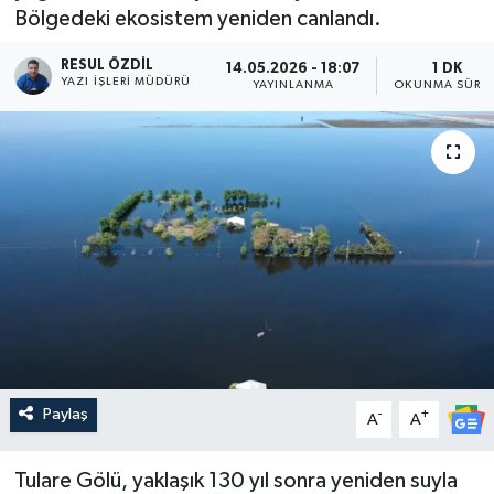
Bölgedeki ekosistem yeniden canlandı.
RESUL ÖZDIL
14.05.2026 - 18:07
1 DK
YAZI İŞLERI MÜDÜRÜ
YAYINLANMA
OKUNMA SÜRES
Paylaş
-
+
A
A
Tulare Gölü, yaklaşık 130 yıl sonra yeniden suyla