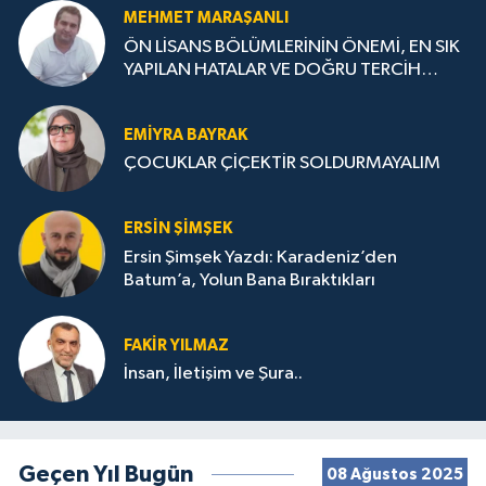
MEHMET MARAŞANLI
ÖN LİSANS BÖLÜMLERİNİN ÖNEMİ, EN SIK
YAPILAN HATALAR VE DOĞRU TERCİH
STRATEJİLERİ
EMIYRA BAYRAK
ÇOCUKLAR ÇİÇEKTİR SOLDURMAYALIM
ERSIN ŞIMŞEK
Ersin Şimşek Yazdı: Karadeniz’den
Batum’a, Yolun Bana Bıraktıkları
FAKIR YILMAZ
İnsan, İletişim ve Şura..
Geçen Yıl Bugün
08 Ağustos 2025