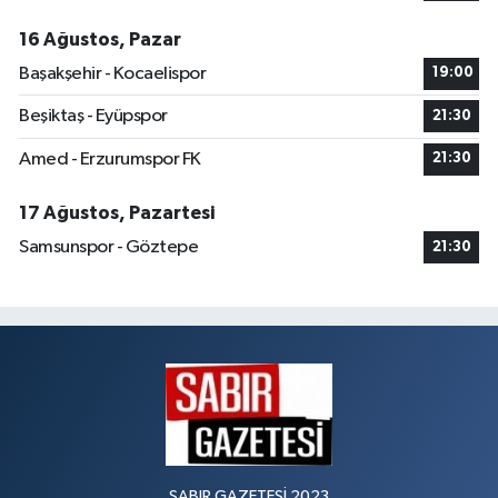
16 Ağustos, Pazar
Başakşehir - Kocaelispor
19:00
Beşiktaş - Eyüpspor
21:30
Amed - Erzurumspor FK
21:30
17 Ağustos, Pazartesi
Samsunspor - Göztepe
21:30
SABIR GAZETESİ 2023