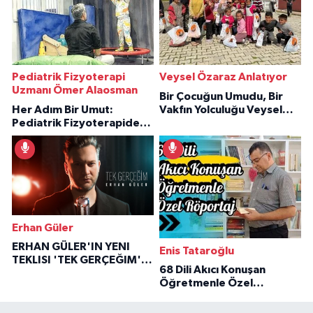
Pediatrik Fizyoterapi
Veysel Özaraz Anlatıyor
Uzmanı Ömer Alaosman
Bir Çocuğun Umudu, Bir
Her Adım Bir Umut:
Vakfın Yolculuğu Veysel
Pediatrik Fizyoterapiden
Özaraz Anlatıyor
İlham Veren Hikâyeler
Erhan Güler
ERHAN GÜLER'IN YENI
Enis Tataroğlu
TEKLISI 'TEK GERÇEĞIM'LE
68 Dili Akıcı Konuşan
BÜYÜK DÖNÜŞÜ
Öğretmenle Özel
Röportaj