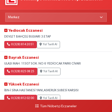
Yediocak Eczanesi
DEVLET BAHÇELİ BULVARI 3.ETAP
0 (328) 814 20 51
Yol Tarifi Al
Bayrak Eczanesi
ULAŞI MAH. 11507 SOK. NO:6 YEDİOCAK PARKI CİVARI
0 (328) 825 08 25
Yol Tarifi Al
Yüksek Eczanesi
İBN-İ SİNA HASTANESİ YANI,ASKERLİK ŞUBESİ KARŞISI
0 (328) 812 02 00
Yol Tarifi Al
Tüm Nöbetçi Eczaneler