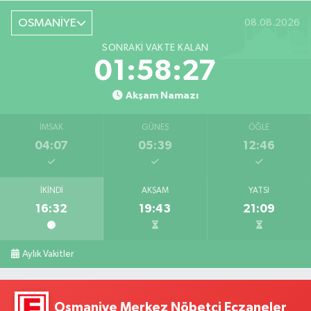
OSMANİYE
08.08.2026
SONRAKI VAKTE KALAN
01:58:26
Akşam Namazı
İMSAK
GÜNEŞ
ÖĞLE
04:07
05:39
12:46
İKINDI
AKŞAM
YATSI
16:32
19:43
21:09
Aylık Vakitler
Osmaniye Merkez Nöbetçi Eczaneler