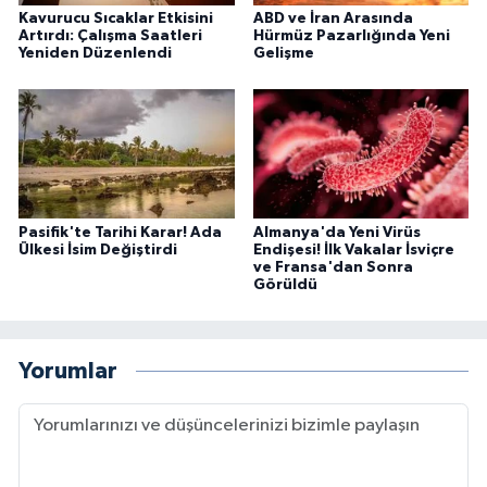
Kavurucu Sıcaklar Etkisini
ABD ve İran Arasında
Artırdı: Çalışma Saatleri
Hürmüz Pazarlığında Yeni
Yeniden Düzenlendi
Gelişme
Pasifik'te Tarihi Karar! Ada
Almanya'da Yeni Virüs
Ülkesi İsim Değiştirdi
Endişesi! İlk Vakalar İsviçre
ve Fransa'dan Sonra
Görüldü
Yorumlar