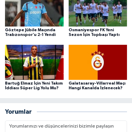
Göztepe Jübile Maçında
Osmaniyespor FK Yeni
Trabzonspor’u 2-1 Yendi
Sezon İçin Topbaşı Yaptı
Bartuğ Elmaz İçin Yeni Takım
Galatasaray-Villarreal Maçı
İddiası Süper Lig Yolu Mu?
Hangi Kanalda İzlenecek?
Yorumlar