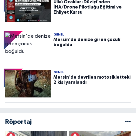
Ülkü Ocakları Düziçi’nden
İHA/Drone Pilotluğu Eğitimi ve
Ehliyet Kursu
GENEL
Mersin'de denize giren çocuk
boğuldu
GENEL
Mersin'de devrilen motosikletteki
2 kişi yaralandı
Röportaj