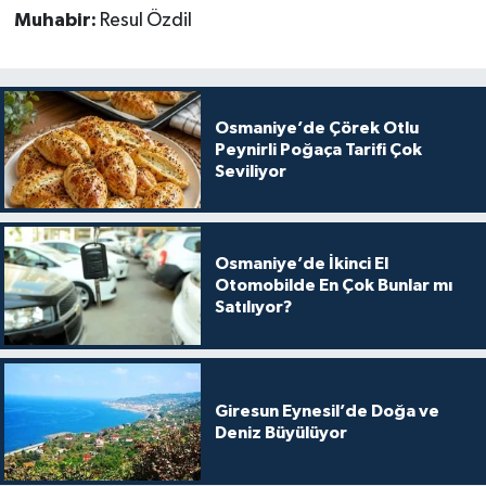
Muhabir:
Resul Özdil
Osmaniye’de Çörek Otlu
Peynirli Poğaça Tarifi Çok
Seviliyor
Osmaniye’de İkinci El
Otomobilde En Çok Bunlar mı
Satılıyor?
Giresun Eynesil’de Doğa ve
Deniz Büyülüyor