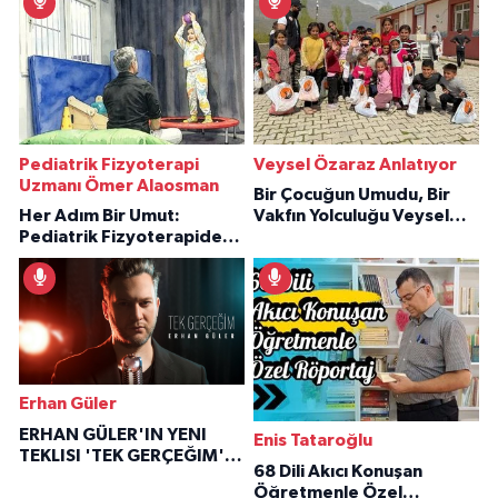
Pediatrik Fizyoterapi
Veysel Özaraz Anlatıyor
Uzmanı Ömer Alaosman
Bir Çocuğun Umudu, Bir
Her Adım Bir Umut:
Vakfın Yolculuğu Veysel
Pediatrik Fizyoterapiden
Özaraz Anlatıyor
İlham Veren Hikâyeler
Erhan Güler
ERHAN GÜLER'IN YENI
Enis Tataroğlu
TEKLISI 'TEK GERÇEĞIM'LE
68 Dili Akıcı Konuşan
BÜYÜK DÖNÜŞÜ
Öğretmenle Özel