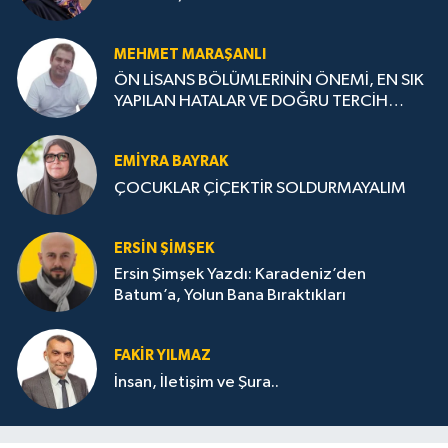
MEHMET MARAŞANLI
ÖN LİSANS BÖLÜMLERİNİN ÖNEMİ, EN SIK
YAPILAN HATALAR VE DOĞRU TERCİH
STRATEJİLERİ
EMIYRA BAYRAK
ÇOCUKLAR ÇİÇEKTİR SOLDURMAYALIM
ERSIN ŞIMŞEK
Ersin Şimşek Yazdı: Karadeniz’den
Batum’a, Yolun Bana Bıraktıkları
FAKIR YILMAZ
İnsan, İletişim ve Şura..