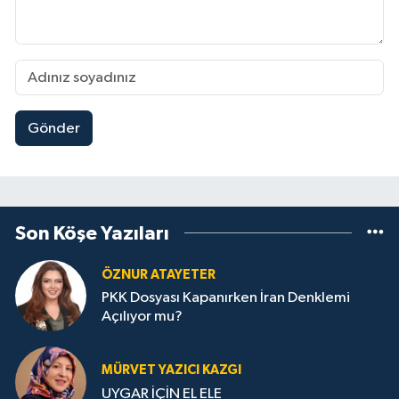
Gönder
Son Köşe Yazıları
ÖZNUR ATAYETER
PKK Dosyası Kapanırken İran Denklemi
Açılıyor mu?
MÜRVET YAZICI KAZGI
UYGAR İÇİN EL ELE