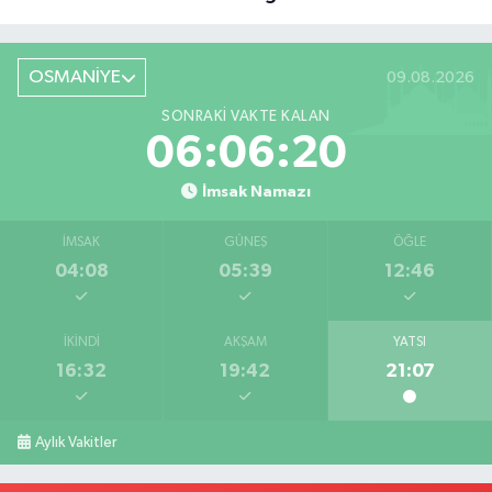
Röportaj
OSMANİYE
09.08.2026
SONRAKI VAKTE KALAN
06:06:19
İmsak Namazı
İMSAK
GÜNEŞ
ÖĞLE
04:08
05:39
12:46
İKINDI
AKŞAM
YATSI
16:32
19:42
21:07
Aylık Vakitler