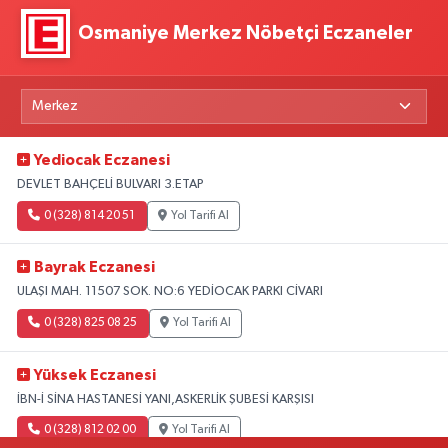
Osmaniye Merkez Nöbetçi Eczaneler
Yediocak Eczanesi
DEVLET BAHÇELİ BULVARI 3.ETAP
0 (328) 814 20 51
Yol Tarifi Al
Bayrak Eczanesi
ULAŞI MAH. 11507 SOK. NO:6 YEDİOCAK PARKI CİVARI
0 (328) 825 08 25
Yol Tarifi Al
Yüksek Eczanesi
İBN-İ SİNA HASTANESİ YANI,ASKERLİK ŞUBESİ KARŞISI
0 (328) 812 02 00
Yol Tarifi Al