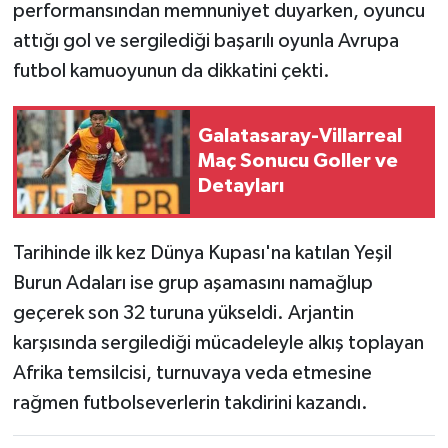
performansından memnuniyet duyarken, oyuncu
attığı gol ve sergilediği başarılı oyunla Avrupa
futbol kamuoyunun da dikkatini çekti.
Galatasaray-Villarreal
Maç Sonucu Goller ve
Detayları
Tarihinde ilk kez Dünya Kupası'na katılan Yeşil
Burun Adaları ise grup aşamasını namağlup
geçerek son 32 turuna yükseldi. Arjantin
karşısında sergilediği mücadeleyle alkış toplayan
Afrika temsilcisi, turnuvaya veda etmesine
rağmen futbolseverlerin takdirini kazandı.