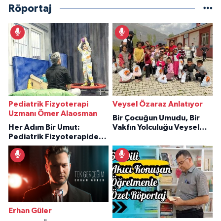
Röportaj
Pediatrik Fizyoterapi
Veysel Özaraz Anlatıyor
Uzmanı Ömer Alaosman
Bir Çocuğun Umudu, Bir
Her Adım Bir Umut:
Vakfın Yolculuğu Veysel
Pediatrik Fizyoterapiden
Özaraz Anlatıyor
İlham Veren Hikâyeler
Erhan Güler