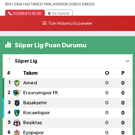
İBN-İ SİNA HASTANESİ YANI,ASKERLİK ŞUBESİ KARŞISI
0 (328) 812 02 00
Yol Tarifi Al
Tüm Nöbetçi Eczaneler
Süper Lig Puan Durumu
Süper Lig
#
Takım
O
P
1
Amed
0
0
2
Erzurumspor FK
0
0
3
Başakşehir
0
0
4
Kocaelispor
0
0
5
Beşiktaş
0
0
6
Eyüpspor
0
0