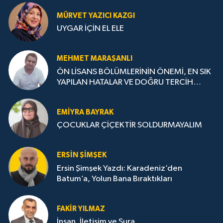
MÜRVET YAZICI KAZGI
UYGAR İÇİN EL ELE
MEHMET MARAŞANLI
ÖN LİSANS BÖLÜMLERİNİN ÖNEMİ, EN SIK
YAPILAN HATALAR VE DOĞRU TERCİH
STRATEJİLERİ
EMIYRA BAYRAK
ÇOCUKLAR ÇİÇEKTİR SOLDURMAYALIM
ERSIN ŞIMŞEK
Ersin Şimşek Yazdı: Karadeniz’den
Batum’a, Yolun Bana Bıraktıkları
FAKIR YILMAZ
İnsan, İletişim ve Şura..