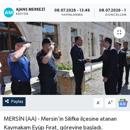
AJANS MERKEZI
08.07.2026 - 13:46
08.07.2026 - 17
EDITÖR
YAYINLANMA
GÜNCELLEME
Paylaş
-
+
A
A
MERSİN (AA) - Mersin'in Silifke ilçesine atanan
Kaymakam Eyüp Fırat, görevine başladı.