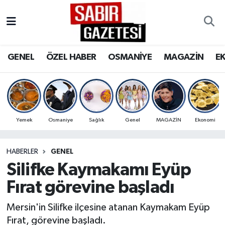
GENEL
Osmaniye Nöbetçi Eczaneler
GENEL
ÖZEL HABER
OSMANİYE
MAGAZİN
E
ÖZEL HABER
Osmaniye Hava Durumu
OSMANİYE
Osmaniye Trafik Yoğunluk Haritası
MAGAZİN
Süper Lig Puan Durumu ve Fikstür
Yemek
Osmaniye
Sağlık
Genel
MAGAZİN
Ekonomi
EKONOMİ
Tüm Manşetler
HABERLER
GENEL
Silifke Kaymakamı Eyüp
SPOR
Son Dakika Haberleri
Fırat görevine başladı
RESMİ İLANLAR
Haber Arşivi
Mersin'in Silifke ilçesine atanan Kaymakam Eyüp
Fırat, görevine başladı.