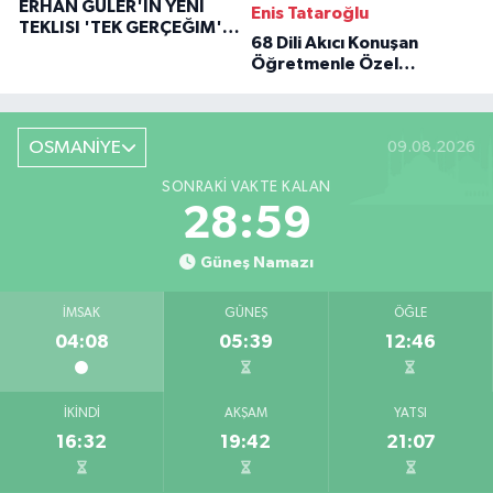
ERHAN GÜLER'IN YENI
Enis Tataroğlu
TEKLISI 'TEK GERÇEĞIM'LE
68 Dili Akıcı Konuşan
BÜYÜK DÖNÜŞÜ
Öğretmenle Özel
Röportaj
OSMANİYE
09.08.2026
SONRAKI VAKTE KALAN
28:58
Güneş Namazı
İMSAK
GÜNEŞ
ÖĞLE
04:08
05:39
12:46
İKINDI
AKŞAM
YATSI
16:32
19:42
21:07