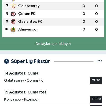
7
Galatasaray
0
0
8
Çorum FK
0
0
9
Gaziantep FK
0
0
10
Alanyaspor
0
0
Detaylar için tıklayın
Süper Lig Fikstür
14 Ağustos, Cuma
Galatasaray - Çorum FK
21:30
15 Ağustos, Cumartesi
Konyaspor - Rizespor
19:00