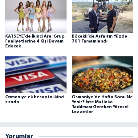
KATSEYE’de İkinci Ara: Grup
Böcekli’de Asfaltın Yüzde
Faaliyetlerine 4 Kişi Devam
70’i Tamamlandı
Edecek
Osmaniye ek hesapta ikinci
Osmaniye’de Hafta Sonu Ne
sırada
Yenir? İşte Mutlaka
Tadılması Gereken Yöresel
Lezzetler
Yorumlar