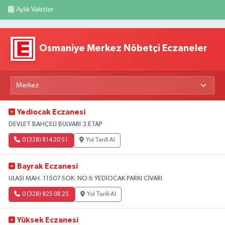
Aylık Vakitler
Osmaniye Merkez Nöbetçi Eczaneler
Yediocak Eczanesi
DEVLET BAHÇELİ BULVARI 3.ETAP
0 (328) 814 20 51
Yol Tarifi Al
Bayrak Eczanesi
ULAŞI MAH. 11507 SOK. NO:6 YEDİOCAK PARKI CİVARI
0 (328) 825 08 25
Yol Tarifi Al
Yüksek Eczanesi