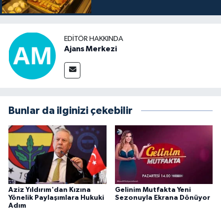
EDITÖR HAKKINDA
Ajans Merkezi
Bunlar da ilginizi çekebilir
Aziz Yıldırım'dan Kızına
Gelinim Mutfakta Yeni
Yönelik Paylaşımlara Hukuki
Sezonuyla Ekrana Dönüyor
Adım