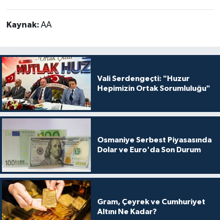
Kaynak:
AA
Vali Serdengeçti: "Huzur
Hepimizin Ortak Sorumluluğu"
Osmaniye Serbest Piyasasında
Dolar ve Euro'da Son Durum
Gram, Çeyrek ve Cumhuriyet
Altını Ne Kadar?