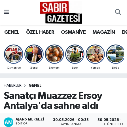
GENEL
Osmaniye Nöbetçi Eczaneler
GENEL
ÖZEL HABER
OSMANİYE
MAGAZİN
E
ÖZEL HABER
Osmaniye Hava Durumu
OSMANİYE
Osmaniye Trafik Yoğunluk Haritası
MAGAZİN
Süper Lig Puan Durumu ve Fikstür
Osmaniye
Genel
Ekonomi
Spor
Yemek
Doğa
EKONOMİ
Tüm Manşetler
HABERLER
GENEL
Sanatçı Muazzez Ersoy
SPOR
Son Dakika Haberleri
Antalya'da sahne aldı
RESMİ İLANLAR
Haber Arşivi
AJANS MERKEZI
30.05.2026 - 00:33
30.05.2026 - 0
EDITÖR
YAYINLANMA
GÜNCELLEM