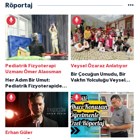
Röportaj
Pediatrik Fizyoterapi
Veysel Özaraz Anlatıyor
Uzmanı Ömer Alaosman
Bir Çocuğun Umudu, Bir
Her Adım Bir Umut:
Vakfın Yolculuğu Veysel
Pediatrik Fizyoterapiden
Özaraz Anlatıyor
İlham Veren Hikâyeler
Erhan Güler