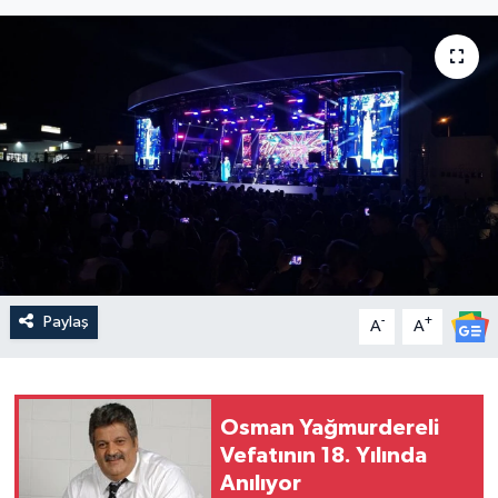
Paylaş
-
+
A
A
Osman Yağmurdereli
Vefatının 18. Yılında
Anılıyor