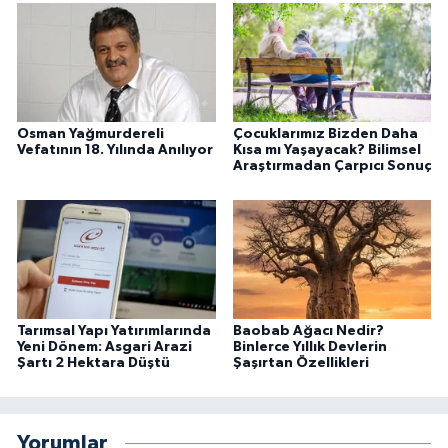
Osman Yağmurdereli
Çocuklarımız Bizden Daha
Vefatının 18. Yılında Anılıyor
Kısa mı Yaşayacak? Bilimsel
Araştırmadan Çarpıcı Sonuç
Tarımsal Yapı Yatırımlarında
Baobab Ağacı Nedir?
Yeni Dönem: Asgari Arazi
Binlerce Yıllık Devlerin
Şartı 2 Hektara Düştü
Şaşırtan Özellikleri
Yorumlar