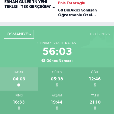
ERHAN GÜLER'IN YENI
Enis Tataroğlu
TEKLISI 'TEK GERÇEĞIM'LE
68 Dili Akıcı Konuşan
BÜYÜK DÖNÜŞÜ
Öğretmenle Özel
Röportaj
OSMANİYE
07.08.2026
SONRAKI VAKTE KALAN
56:02
Güneş Namazı
İMSAK
GÜNEŞ
ÖĞLE
04:06
05:38
12:46
İKINDI
AKŞAM
YATSI
16:33
19:44
21:10