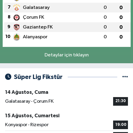
7
Galatasaray
0
0
8
Çorum FK
0
0
9
Gaziantep FK
0
0
10
Alanyaspor
0
0
Detaylar için tıklayın
Süper Lig Fikstür
14 Ağustos, Cuma
Galatasaray - Çorum FK
21:30
15 Ağustos, Cumartesi
Konyaspor - Rizespor
19:00