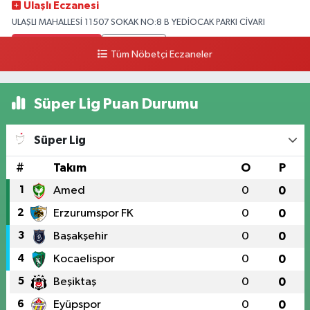
Ulaşlı Eczanesi
ULAŞLI MAHALLESİ 11507 SOKAK NO:8 B YEDİOCAK PARKI CİVARI
0 (546) 158 81 80
Yol Tarifi Al
Tüm Nöbetçi Eczaneler
Süper Lig Puan Durumu
Süper Lig
#
Takım
O
P
1
Amed
0
0
2
Erzurumspor FK
0
0
3
Başakşehir
0
0
4
Kocaelispor
0
0
5
Beşiktaş
0
0
6
Eyüpspor
0
0