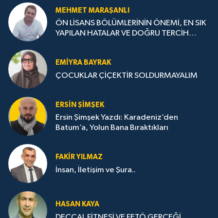
MEHMET MARAŞANLI
ÖN LİSANS BÖLÜMLERİNİN ÖNEMİ, EN SIK
YAPILAN HATALAR VE DOĞRU TERCİH
STRATEJİLERİ
EMIYRA BAYRAK
ÇOCUKLAR ÇİÇEKTİR SOLDURMAYALIM
ERSIN ŞIMŞEK
Ersin Şimşek Yazdı: Karadeniz’den
Batum’a, Yolun Bana Bıraktıkları
FAKIR YILMAZ
İnsan, İletişim ve Şura..
HASAN KAYA
DECCAL FİTNESİ VE FETÖ GERÇEĞİ