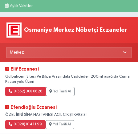
Aylık Vakitler
Osmaniye Merkez Nöbetçi Eczaneler
Elif Eczanesi
Gülbahçem Sitesi Ve Bilpa Arasındaki Caddeden 200mt aşağıda Cuma
Pazarı yolu Üzeri
0 (552) 308 06 26
Yol Tarifi Al
Efendioğlu Eczanesi
ÖZEL İBNİ SİNA HASTANESİ ACİL ÇIKIŞI KARŞISI
0 (328) 814 11 99
Yol Tarifi Al