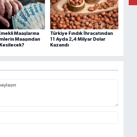
mekli Maaşlarına
Türkiye Fındık İhracatından
Kimlerin Maaşından
11 Ayda 2,4 Milyar Dolar
Kesilecek?
Kazandı