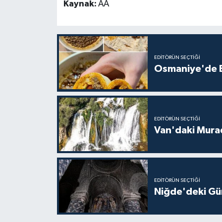
Kaynak:
AA
EDITÖRÜN SEÇTIĞI
Osmaniye'de Ev
EDITÖRÜN SEÇTIĞI
Van'daki Murad
EDITÖRÜN SEÇTIĞI
Niğde'deki Güm