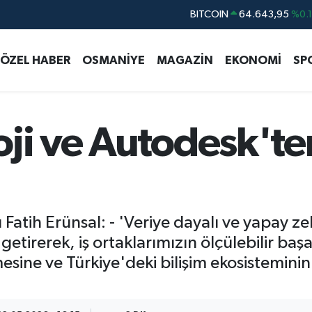
DOLAR
47,6704
%
EURO
55,0406
%-0.
ÖZEL HABER
OSMANİYE
MAGAZİN
EKONOMİ
SP
STERLİN
64,2143
%
GRAM ALTIN
6500.87
%0.
BİST100
13.799
%7
ji ve Autodesk'te
Fatih Erünsal: - 'Veriye dayalı ve yapay ze
getirerek, iş ortaklarımızın ölçülebilir ba
esine ve Türkiye'deki bilişim ekosistemini