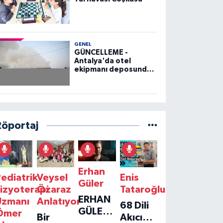
GENEL
GÜNCELLEME -
Antalya'da otel
ekipmanı deposunda
çıkan yangın kontrol
altına alındı
Röportaj
Erhan
ediatrik
Veysel
Enis
Güler
izyoterapi
Özaraz
Tataroğlu
ERHAN
Uzmanı
Anlatıyor
68 Dili
GÜLER'IN
Ömer
Bir
Akıcı