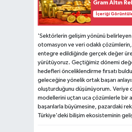
Gram Altın Rek
İçeriği Görüntül
'Sektörlerin gelişim yönünü belirleyen
otomasyon ve veri odaklı çözümlerin, m
entegre edildiğinde gerçek değer üret
yürütüyoruz. Geçtiğimiz dönemi değe
hedefleri önceliklendirme fırsatı bul
geleceğine yönelik ortak başarı anlayı
oluşturduğunu düşünüyorum. Veriye da
modellerini uçtan uca çözümlerle bir ar
başarılarla büyümesine, pazardaki rek
Türkiye'deki bilişim ekosisteminin ge