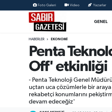
Foto Galeri
Video
Yazarlar
GENEL
Osmaniye Nöbetçi Eczaneler
GENEL
ÖZEL HABER
Osmaniye Hava Durumu
HABERLER
EKONOMI
OSMANİYE
Osmaniye Trafik Yoğunluk Haritası
Penta Teknolo
MAGAZİN
Süper Lig Puan Durumu ve Fikstür
Off' etkinliği
EKONOMİ
Tüm Manşetler
- Penta Teknoloji Genel Müdürü 
SPOR
Son Dakika Haberleri
uçtan uca çözümlerle bir araya 
rekabetçi konumlarını pekiştirm
RESMİ İLANLAR
Haber Arşivi
devam edeceğiz'