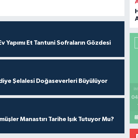
B
P
 Yapımı Et Tantuni Sofraların Gözdesi
H
iye Şelalesi Doğaseverleri Büyülüyor
İM
04
üşler Manastırı Tarihe Işık Tutuyor Mu?