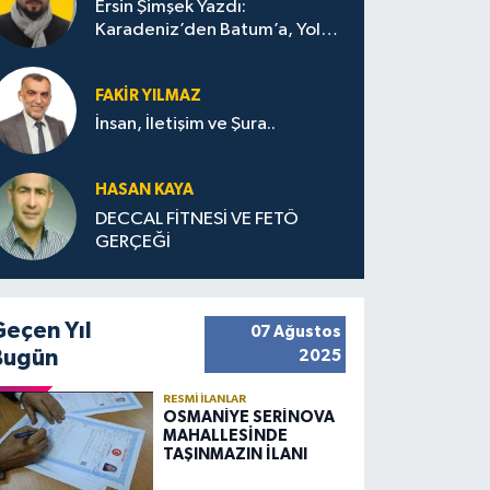
Ersin Şimşek Yazdı:
Karadeniz’den Batum’a, Yolun
Bana Bıraktıkları
FAKIR YILMAZ
İnsan, İletişim ve Şura..
HASAN KAYA
DECCAL FİTNESİ VE FETÖ
GERÇEĞİ
Geçen Yıl
07 Ağustos
Bugün
2025
RESMI İLANLAR
OSMANİYE SERİNOVA
MAHALLESİNDE
TAŞINMAZIN İLANI