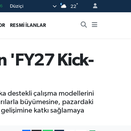
°
Düziçi
22
0
08
OR
RESMİ İLANLAR
0
12
0
n 'FY27 Kick-
ka destekli çalışma modellerini
şarılarla büyümesine, pazardaki
n gelişimine katkı sağlamaya