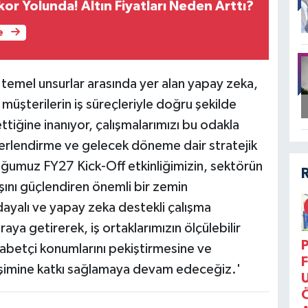
or Yolunda! Altın Fiyatları Neden Arttı?
e
 temel unsurlar arasında yer alan yapay zeka,
üşterilerin iş süreçleriyle doğru şekilde
tiğine inanıyor, çalışmalarımızı bu odakla
rlendirme ve gelecek döneme dair stratejik
duğumuz FY27 Kick-Off etkinliğimizin, sektörün
şını güçlendiren önemli bir zemin
yalı ve yapay zeka destekli çalışma
aya getirerek, iş ortaklarımızın ölçülebilir
P
abetçi konumlarını pekiştirmesine ve
F
lişimine katkı sağlamaya devam edeceğiz.'