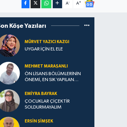
-
+
A
A
Son Köşe Yazıları
MÜRVET YAZICI KAZGI
UYGAR İÇİN EL ELE
MEHMET MARAŞANLI
ÖN LİSANS BÖLÜMLERİNİN
ÖNEMİ, EN SIK YAPILAN
HATALAR VE DOĞRU TERCİH
STRATEJİLERİ
EMIYRA BAYRAK
ÇOCUKLAR ÇİÇEKTİR
SOLDURMAYALIM
ERSIN ŞIMŞEK