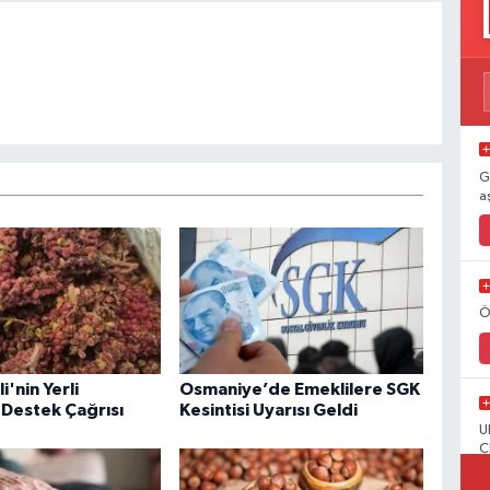
G
a
Ö
'nin Yerli
Osmaniye’de Emeklilere SGK
Destek Çağrısı
Kesintisi Uyarısı Geldi
U
C