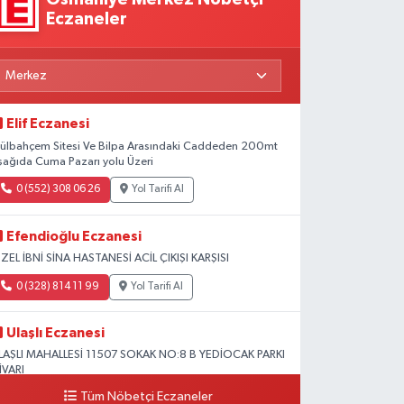
Eczaneler
Elif Eczanesi
ülbahçem Sitesi Ve Bilpa Arasındaki Caddeden 200mt
şağıda Cuma Pazarı yolu Üzeri
0 (552) 308 06 26
Yol Tarifi Al
Efendioğlu Eczanesi
ZEL İBNİ SİNA HASTANESİ ACİL ÇIKIŞI KARŞISI
0 (328) 814 11 99
Yol Tarifi Al
Ulaşlı Eczanesi
LAŞLI MAHALLESİ 11507 SOKAK NO:8 B YEDİOCAK PARKI
İVARI
Tüm Nöbetçi Eczaneler
0 (546) 158 81 80
Yol Tarifi Al