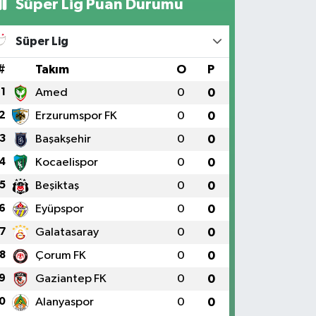
Süper Lig Puan Durumu
Süper Lig
#
Takım
O
P
1
Amed
0
0
2
Erzurumspor FK
0
0
3
Başakşehir
0
0
4
Kocaelispor
0
0
5
Beşiktaş
0
0
6
Eyüpspor
0
0
7
Galatasaray
0
0
8
Çorum FK
0
0
9
Gaziantep FK
0
0
0
Alanyaspor
0
0