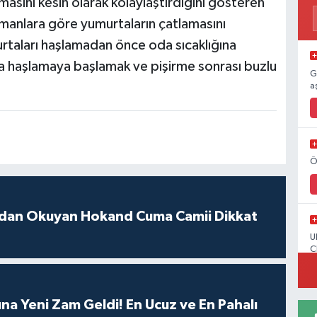
asını kesin olarak kolaylaştırdığını gösteren
zmanlara göre yumurtaların çatlamasını
urtaları haşlamadan önce oda sıcaklığına
la haşlamaya başlamak ve pişirme sonrası buzlu
G
a
Ö
ydan Okuyan Hokand Cuma Camii Dikkat
U
C
ına Yeni Zam Geldi! En Ucuz ve En Pahalı