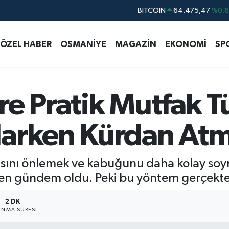
DOLAR
47,5986
%0.
EURO
55,0700
%0
ÖZEL HABER
OSMANİYE
MAGAZİN
EKONOMİ
SP
STERLİN
64,2438
%0.
GRAM ALTIN
6518.23
%0.
BİST100
13.703
%
re Pratik Mutfak T
BITCOIN
64.475,47
%0.
arken Kürdan Atma
sını önlemek ve kabuğunu daha kolay soy
n gündem oldu. Peki bu yöntem gerçekten
2 DK
NMA SÜRESI