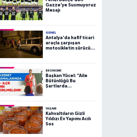
Gazze’ye Susmuyoruz
Mesajı
GENEL
Antalya'da hafif ticari
araçla çarpışan
motosikletin sürücüsü
yaralandı
EKONOMI
Başkan Yücel: “Aile
Bütünlüğü Bu
Şartlarda
Sağlanamaz”
YAŞAM
Kahvaltıların Gizli
Yıldızı Ev Yapımı Acılı
Sos