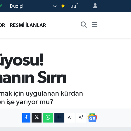
°
Düziçi
06
28
.1
OR
RESMİ İLANLAR
21
39
0
üyosu!
66
nın Sırrı
mak için uygulanan kürdan
 işe yarıyor mu?
-
+
A
A