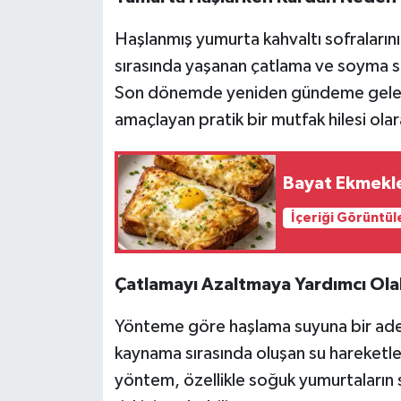
Haşlanmış yumurta kahvaltı sofralarını
sırasında yaşanan çatlama ve soyma sor
Son dönemde yeniden gündeme gelen k
amaçlayan pratik bir mutfak hilesi olar
Bayat Ekmekle 
İçeriği Görüntül
Çatlamayı Azaltmaya Yardımcı Olab
Yönteme göre haşlama suyuna bir adet 
kaynama sırasında oluşan su hareketl
yöntem, özellikle soğuk yumurtaların 