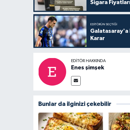
Sigara Fiyatlar
EDITÖRÜN SEÇTIĞI
Galatasaray'a 
Karar
EDITÖR HAKKINDA
Enes şimşek
Bunlar da ilginizi çekebilir