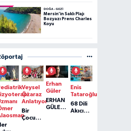
DOĞA - GEZI
Mersin’in Saklı Plajı
Bozyazı Prens Charles
Koyu
Röportaj
Erhan
ediatrik
Veysel
Enis
Güler
izyoterapi
Özaraz
Tataroğlu
ERHAN
Uzmanı
Anlatıyor
68 Dili
GÜLER'IN
Ömer
Bir
Akıcı
YENI
Alaosman
Çocuğun
Konuşan
TEKLISI
Her
Umudu,
Öğretmenle
'TEK