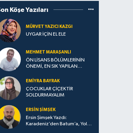
Son Köşe Yazıları
MÜRVET YAZICI KAZGI
UYGAR İÇİN EL ELE
MEHMET MARAŞANLI
ÖN LİSANS BÖLÜMLERİNİN
ÖNEMİ, EN SIK YAPILAN
HATALAR VE DOĞRU TERCİH
STRATEJİLERİ
EMIYRA BAYRAK
ÇOCUKLAR ÇİÇEKTİR
SOLDURMAYALIM
ERSIN ŞIMŞEK
Ersin Şimşek Yazdı:
Karadeniz’den Batum’a, Yolun
Bana Bıraktıkları