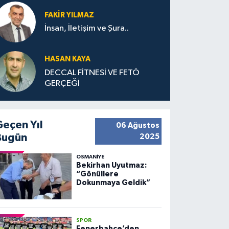
FAKIR YILMAZ
İnsan, İletişim ve Şura..
HASAN KAYA
DECCAL FİTNESİ VE FETÖ
GERÇEĞİ
Geçen Yıl
06 Ağustos
Bugün
2025
OSMANIYE
Bekirhan Uyutmaz:
“Gönüllere
Dokunmaya Geldik”
SPOR
Fenerbahçe’den