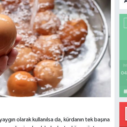
B
P
H
İM
04
ygın olarak kullanılsa da, kürdanın tek başına