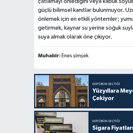
çatlamayı önlediğini veya kabuk soyulm
güçlü bilimsel kanıtlar bulunmuyor. U
önlemek için en etkili yöntemler; yum
getirmek, kaynar su yerine soğuk suy
suya almak olarak öne çıkıyor.
Muhabir:
Enes şimşek
EDITÖRÜN SEÇTIĞI
Yüzyıllara Me
Çekiyor
EDITÖRÜN SEÇTIĞI
Sigara Fiyatlar