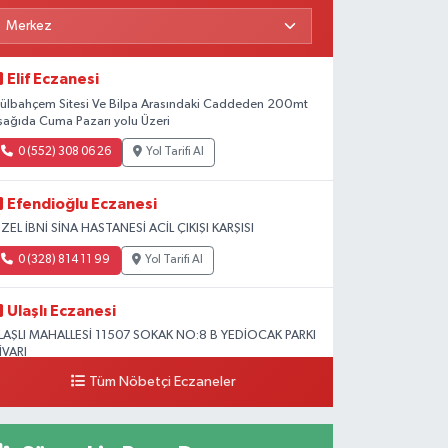
Elif Eczanesi
ülbahçem Sitesi Ve Bilpa Arasındaki Caddeden 200mt
şağıda Cuma Pazarı yolu Üzeri
0 (552) 308 06 26
Yol Tarifi Al
Efendioğlu Eczanesi
ZEL İBNİ SİNA HASTANESİ ACİL ÇIKIŞI KARŞISI
0 (328) 814 11 99
Yol Tarifi Al
Ulaşlı Eczanesi
LAŞLI MAHALLESİ 11507 SOKAK NO:8 B YEDİOCAK PARKI
İVARI
Tüm Nöbetçi Eczaneler
0 (546) 158 81 80
Yol Tarifi Al