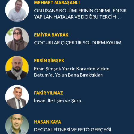
MEHMET MARAŞANLI
ÖN LİSANS BÖLÜMLERİNİN ÖNEMİ, EN SIK
YAPILAN HATALAR VE DOĞRU TERCİH
STRATEJİLERİ
EMIYRA BAYRAK
ÇOCUKLAR ÇİÇEKTİR SOLDURMAYALIM
ERSIN ŞIMŞEK
Ersin Şimşek Yazdı: Karadeniz’den
Batum’a, Yolun Bana Bıraktıkları
FAKIR YILMAZ
İnsan, İletişim ve Şura..
HASAN KAYA
DECCAL FİTNESİ VE FETÖ GERÇEĞİ