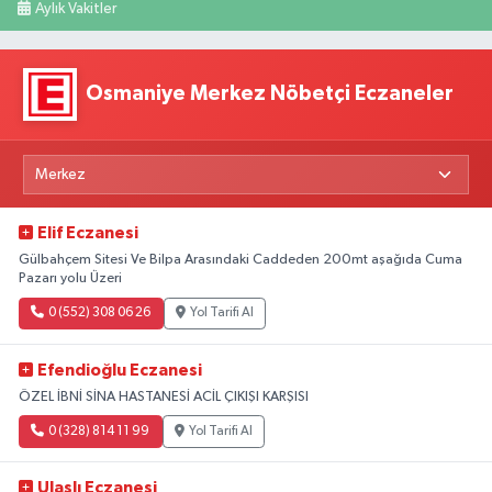
Aylık Vakitler
Osmaniye Merkez Nöbetçi Eczaneler
Elif Eczanesi
Gülbahçem Sitesi Ve Bilpa Arasındaki Caddeden 200mt aşağıda Cuma
Pazarı yolu Üzeri
0 (552) 308 06 26
Yol Tarifi Al
Efendioğlu Eczanesi
ÖZEL İBNİ SİNA HASTANESİ ACİL ÇIKIŞI KARŞISI
0 (328) 814 11 99
Yol Tarifi Al
Ulaşlı Eczanesi