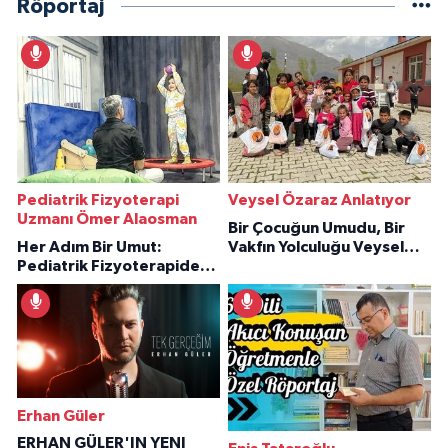
Röportaj
Pediatrik Fizyoterapi
Veysel Özaraz Anlatıyor
Uzmanı Ömer Alaosman
Bir Çocuğun Umudu, Bir
Her Adım Bir Umut:
Vakfın Yolculuğu Veysel
Pediatrik Fizyoterapiden
Özaraz Anlatıyor
İlham Veren Hikâyeler
Erhan Güler
ERHAN GÜLER'IN YENI