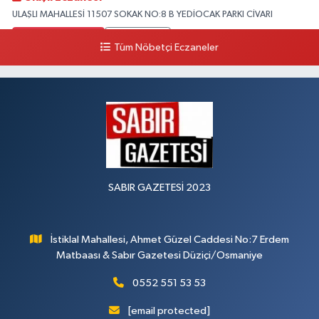
ULAŞLI MAHALLESİ 11507 SOKAK NO:8 B YEDİOCAK PARKI CİVARI
0 (546) 158 81 80
Yol Tarifi Al
Tüm Nöbetçi Eczaneler
SABIR GAZETESİ 2023
İstiklal Mahallesi, Ahmet Güzel Caddesi No:7 Erdem
Matbaası & Sabır Gazetesi Düziçi/Osmaniye
0552 551 53 53
[email protected]