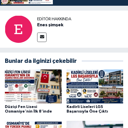
EDITÖR HAKKINDA
Enes şimşek
Bunlar da ilginizi çekebilir
Düziçi Fen Lisesi
Kadirli Liseleri LGS
Osmaniye'nin İlk 8'inde
Başarısıyla Öne Çıktı