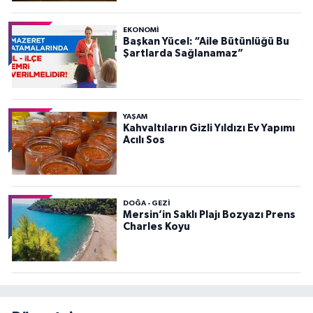
EKONOMI
Başkan Yücel: “Aile Bütünlüğü Bu
Şartlarda Sağlanamaz”
YAŞAM
Kahvaltıların Gizli Yıldızı Ev Yapımı
Acılı Sos
DOĞA - GEZI
Mersin’in Saklı Plajı Bozyazı Prens
Charles Koyu