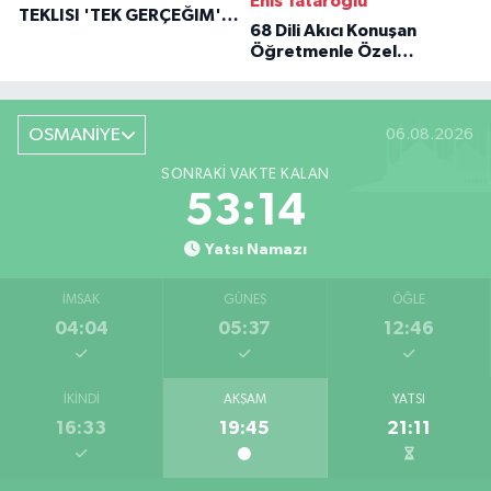
Enis Tataroğlu
TEKLISI 'TEK GERÇEĞIM'LE
68 Dili Akıcı Konuşan
BÜYÜK DÖNÜŞÜ
Öğretmenle Özel
Röportaj
OSMANİYE
06.08.2026
SONRAKI VAKTE KALAN
53:13
Yatsı Namazı
İMSAK
GÜNEŞ
ÖĞLE
04:04
05:37
12:46
İKINDI
AKŞAM
YATSI
16:33
19:45
21:11