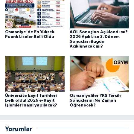
Osmaniye'de En Yüksek
AÖL Sonuçları Açıklandı mı?
Puanlı Liseler Belli Oldu
2026 Açık Lise 3. Dönem
Sonuçları Bugün
Açıklanacak mı?
Üniversite kayıt tarihleri
Osmaniyeliler YKS Tercih
belli oldu! 2026 e-Kayıt
Sonuçlarını Ne Zaman
işlemleri nasıl yapılacak?
Öğrenecek?
Yorumlar