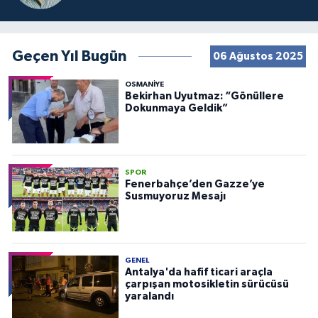
Geçen Yıl Bugün
06 Ağustos 2025
OSMANIYE
Bekirhan Uyutmaz: “Gönüllere
Dokunmaya Geldik”
SPOR
Fenerbahçe’den Gazze’ye
Susmuyoruz Mesajı
GENEL
Antalya'da hafif ticari araçla
çarpışan motosikletin sürücüsü
yaralandı