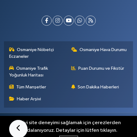
Osmaniye Nöbetçi
Osmaniye Hava Durumu
Eczaneler
Osmaniye Trafik
Puan Durumu ve Fikstür
Yoğunluk Haritası
Tüm Manşetler
Son Dakika Haberleri
Haber Arşivi
Künye
İletişim
Gizlilik Sözleşmesi
En iyi site deneyimi sağlamak için çerezlerden
faydalanıyoruz. Detaylar için lütfen tıklayın.