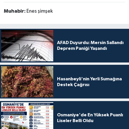
Muhabir:
Enes şimşek
AFAD Duyurdu: Mersin Sallandı
Deprem Paniği Yaşandı
Hasanbeyli'nin Yerli Sumağına
Destek Çağrısı
Osmaniye'de En Yüksek Puanlı
Liseler Belli Oldu