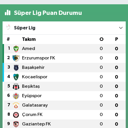
Süper Lig Puan Durumu
Süper Lig
#
Takım
O
P
1
Amed
0
0
2
Erzurumspor FK
0
0
3
Başakşehir
0
0
4
Kocaelispor
0
0
5
Beşiktaş
0
0
6
Eyüpspor
0
0
7
Galatasaray
0
0
8
Çorum FK
0
0
9
Gaziantep FK
0
0