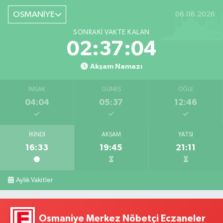
OSMANİYE
06.08.2026
SONRAKI VAKTE KALAN
02:37:03
Akşam Namazı
İMSAK
GÜNEŞ
ÖĞLE
04:04
05:37
12:46
İKINDI
AKŞAM
YATSI
16:33
19:45
21:11
Aylık Vakitler
Osmaniye Merkez Nöbetçi Eczaneler