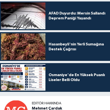
AFAD Duyurdu: Mersin Sallandı
Deprem Paniği Yaşandı
Hasanbeyli'nin Yerli Sumağına
Destek Çağrısı
Osmaniye'de En Yüksek Puanlı
Liseler Belli Oldu
EDITÖR HAKKINDA
Mehmet Çardak