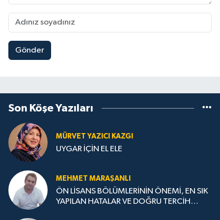
Gönder
Son Köşe Yazıları
MÜRVET YAZICI KAZGI
UYGAR İÇİN EL ELE
MEHMET MARAŞANLI
ÖN LİSANS BÖLÜMLERİNİN ÖNEMİ, EN SIK
YAPILAN HATALAR VE DOĞRU TERCİH
STRATEJİLERİ