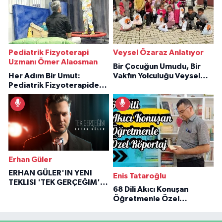
Pediatrik Fizyoterapi
Veysel Özaraz Anlatıyor
Uzmanı Ömer Alaosman
Bir Çocuğun Umudu, Bir
Her Adım Bir Umut:
Vakfın Yolculuğu Veysel
Pediatrik Fizyoterapiden
Özaraz Anlatıyor
İlham Veren Hikâyeler
Erhan Güler
ERHAN GÜLER'IN YENI
Enis Tataroğlu
TEKLISI 'TEK GERÇEĞIM'LE
68 Dili Akıcı Konuşan
BÜYÜK DÖNÜŞÜ
Öğretmenle Özel
Röportaj