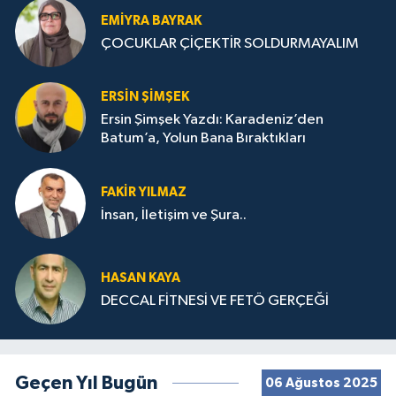
EMIYRA BAYRAK
ÇOCUKLAR ÇİÇEKTİR SOLDURMAYALIM
ERSIN ŞIMŞEK
Ersin Şimşek Yazdı: Karadeniz’den
Batum’a, Yolun Bana Bıraktıkları
FAKIR YILMAZ
İnsan, İletişim ve Şura..
HASAN KAYA
DECCAL FİTNESİ VE FETÖ GERÇEĞİ
Geçen Yıl Bugün
06 Ağustos 2025