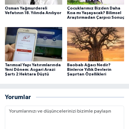
Osman Yağmurdereli
Çocuklarımız Bizden Daha
Vefatının 18. Yılında Anılıyor
Kısa mı Yaşayacak? Bilimsel
Araştırmadan Çarpıcı Sonuç
Tarımsal Yapı Yatırımlarında
Baobab Ağacı Nedir?
Yeni Dönem: Asgari Arazi
Binlerce Yıllık Devlerin
Şartı 2 Hektara Düştü
Şaşırtan Özellikleri
Yorumlar