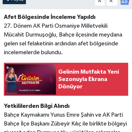
A
A
Afet Bölgesinde İnceleme Yapıldı
27. Dönem AK Parti Osmaniye Milletvekili
Mücahit Durmuşoğlu, Bahçe ilçesinde meydana
gelen sel felaketinin ardından afet bölgesinde
incelemelerde bulundu.
Gelinim Mutfakta Yeni
Sezonuyla Ekrana
Dönüyor
Yetkililerden Bilgi Alındı
Bahçe Kaymakamı Yunus Emre Şahin ve AK Parti
Bahçe İlçe Başkanı Zübeyir Kılıç ile birlikte bölgeyi