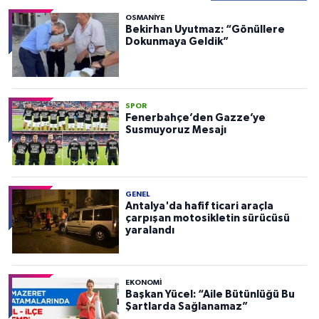
OSMANIYE
Bekirhan Uyutmaz: “Gönüllere
Dokunmaya Geldik”
SPOR
Fenerbahçe’den Gazze’ye
Susmuyoruz Mesajı
GENEL
Antalya'da hafif ticari araçla
çarpışan motosikletin sürücüsü
yaralandı
EKONOMI
Başkan Yücel: “Aile Bütünlüğü Bu
Şartlarda Sağlanamaz”