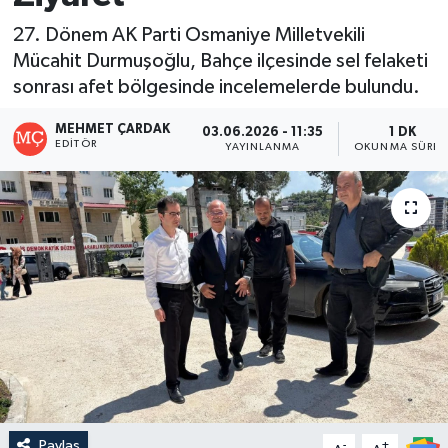
27. Dönem AK Parti Osmaniye Milletvekili
Mücahit Durmuşoğlu, Bahçe ilçesinde sel felaketi
sonrası afet bölgesinde incelemelerde bulundu.
MEHMET ÇARDAK
03.06.2026 - 11:35
1 DK
EDITÖR
YAYINLANMA
OKUNMA SÜRES
Paylaş
-
+