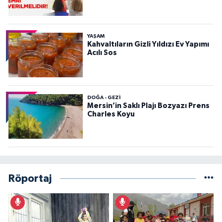
YAŞAM
Kahvaltıların Gizli Yıldızı Ev Yapımı
Acılı Sos
DOĞA - GEZI
Mersin’in Saklı Plajı Bozyazı Prens
Charles Koyu
Röportaj