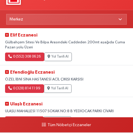
Elif Eczanesi
Gülbahçem Sitesi Ve Bilpa Arasındaki Caddeden 200mt aşağıda Cuma
Pazarı yolu Üzeri
0 (552) 308 06 26
Yol Tarifi Al
Efendioğlu Eczanesi
ÖZEL İBNİ SİNA HASTANESİ ACİL ÇIKIŞI KARŞISI
0 (328) 814 11 99
Yol Tarifi Al
Ulaşlı Eczanesi
ULAŞLI MAHALLESİ 11507 SOKAK NO:8 B YEDİOCAK PARKI CİVARI
0 (546) 158 81 80
Yol Tarifi Al
Tüm Nöbetçi Eczaneler