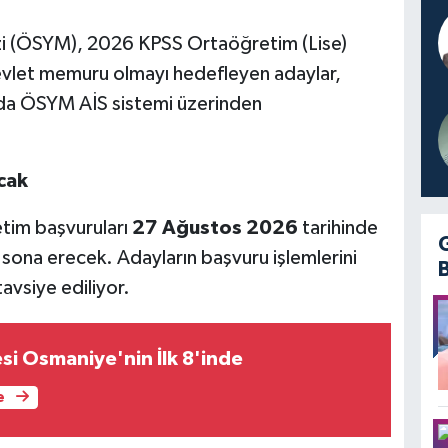
i (ÖSYM), 2026 KPSS Ortaöğretim (Lise)
Devlet memuru olmayı hedefleyen adaylar,
sında ÖSYM AİS sistemi üzerinden
cak
im başvuruları
27 Ağustos 2026
tarihinde
 sona erecek. Adayların başvuru işlemlerini
vsiye ediliyor.
esi Osmaniye'nin İlk 8'inde
e