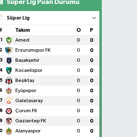
Süper Lig Puan Durumu
Süper Lig
#
Takım
O
P
1
Amed
0
0
2
Erzurumspor FK
0
0
3
Başakşehir
0
0
4
Kocaelispor
0
0
5
Beşiktaş
0
0
6
Eyüpspor
0
0
7
Galatasaray
0
0
8
Çorum FK
0
0
9
Gaziantep FK
0
0
0
Alanyaspor
0
0