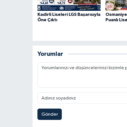
Kadirli Liseleri LGS Başarısıyla
Osmaniye
Öne Çıktı
Puanlı Lis
Yorumlar
Gönder