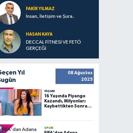
FAKIR YILMAZ
İnsan, İletişim ve Şura..
HASAN KAYA
DECCAL FİTNESİ VE FETÖ
GERÇEĞİ
Geçen Yıl
08 Ağustos
Bugün
2025
YAŞAM
16 Yaşında Piyango
Kazandı, Milyonları
Kaybettikten Sonra
Huzuru Buldu
SPOR
FIFA'dan Adana