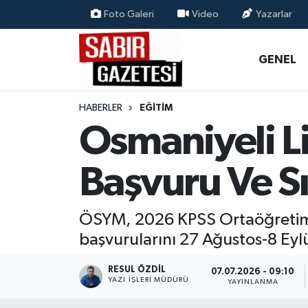
Foto Galeri
Video
Yazarlar
GENEL
Osmaniye Nöbetçi Eczaneler
GENEL
ÖZEL HABER
Osmaniye Hava Durumu
HABERLER
EĞITIM
OSMANİYE
Osmaniye Trafik Yoğunluk Haritası
Osmaniyeli L
MAGAZİN
Süper Lig Puan Durumu ve Fikstür
Başvuru Ve Sı
EKONOMİ
Tüm Manşetler
ÖSYM, 2026 KPSS Ortaöğretim 
SPOR
Son Dakika Haberleri
başvurularını 27 Ağustos-8 Eylü
RESMİ İLANLAR
Haber Arşivi
RESUL ÖZDIL
07.07.2026 - 09:10
YAZI İŞLERI MÜDÜRÜ
YAYINLANMA