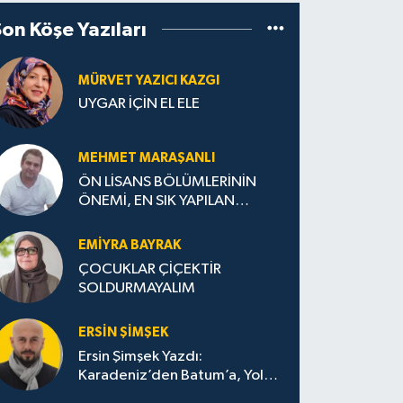
Son Köşe Yazıları
MÜRVET YAZICI KAZGI
UYGAR İÇİN EL ELE
MEHMET MARAŞANLI
ÖN LİSANS BÖLÜMLERİNİN
ÖNEMİ, EN SIK YAPILAN
HATALAR VE DOĞRU TERCİH
STRATEJİLERİ
EMIYRA BAYRAK
ÇOCUKLAR ÇİÇEKTİR
SOLDURMAYALIM
ERSIN ŞIMŞEK
Ersin Şimşek Yazdı:
Karadeniz’den Batum’a, Yolun
Bana Bıraktıkları