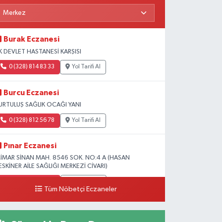
Burak Eczanesi
K DEVLET HASTANESİ KARŞISI
0 (328) 814 83 33
Yol Tarifi Al
Burcu Eczanesi
URTULUŞ SAĞLIK OCAĞI YANI
0 (328) 812 56 78
Yol Tarifi Al
Pınar Eczanesi
İMAR SİNAN MAH. 8546 SOK. NO:4 A (HASAN
ESKİNER AİLE SAĞLIĞI MERKEZİ CİVARI)
0 (328) 826 04 73
Yol Tarifi Al
Tüm Nöbetçi Eczaneler