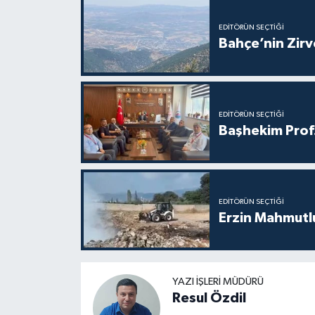
EDITÖRÜN SEÇTIĞI
Bahçe’nin Zir
EDITÖRÜN SEÇTIĞI
Başhekim Prof
EDITÖRÜN SEÇTIĞI
Erzin Mahmutlu
YAZI İŞLERI MÜDÜRÜ
Resul Özdil