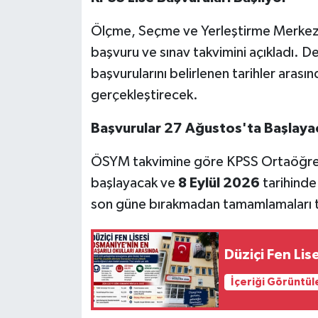
Ölçme, Seçme ve Yerleştirme Merkez
başvuru ve sınav takvimini açıkladı. 
başvurularını belirlenen tarihler ara
gerçekleştirecek.
Başvurular 27 Ağustos'ta Başlaya
ÖSYM takvimine göre KPSS Ortaöğret
başlayacak ve
8 Eylül 2026
tarihinde
son güne bırakmadan tamamlamaları ta
Düziçi Fen Lis
İçeriği Görüntül