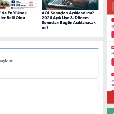
'de En Yüksek
AÖL Sonuçları Açıklandı mı?
eler Belli Oldu
2026 Açık Lise 3. Dönem
Sonuçları Bugün Açıklanacak
E
mı?
K
M
K