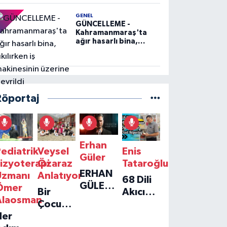
GENEL
GÜNCELLEME -
Kahramanmaraş'ta
ağır hasarlı bina,
yıkılırken iş
makinesinin üzerine
devrildi
Röportaj
Erhan
ediatrik
Veysel
Enis
Güler
izyoterapi
Özaraz
Tataroğlu
ERHAN
Uzmanı
Anlatıyor
68 Dili
GÜLER'IN
Ömer
Bir
Akıcı
YENI
Alaosman
Çocuğun
Konuşan
TEKLISI
Her
Umudu,
Öğretmenle
'TEK