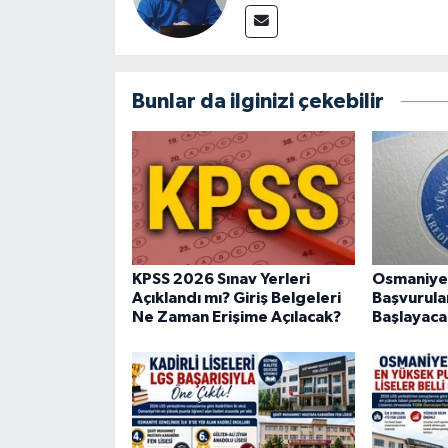
Bunlar da ilginizi çekebilir
KPSS 2026 Sınav Yerleri
Osmaniye
Açıklandı mı? Giriş Belgeleri
Başvurula
Ne Zaman Erişime Açılacak?
Başlayaca