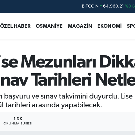
DOLAR
47,7436
%0.
EURO
55,2510
%0.
ÖZEL HABER
OSMANİYE
MAGAZİN
EKONOMİ
SP
STERLİN
64,4811
%0.
GRAM ALTIN
6660.55
%0.
BİST100
13.779
%-
ise Mezunları Dikk
nav Tarihleri Netle
başvuru ve sınav takvimini duyurdu. Lis
l tarihleri arasında yapabilecek.
1 DK
OKUNMA SÜRESI