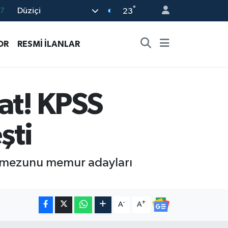
°
Düziçi
23
18
32
OR
RESMİ İLANLAR
38
03
14
at! KPSS
şti
e mezunu memur adayları
-
+
A
A