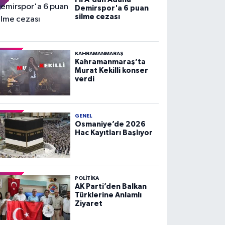
Demirspor'a 6 puan
silme cezası
KAHRAMANMARAŞ
Kahramanmaraş’ta
Murat Kekilli konser
verdi
GENEL
Osmaniye’de 2026
Hac Kayıtları Başlıyor
POLITIKA
AK Parti’den Balkan
Türklerine Anlamlı
Ziyaret