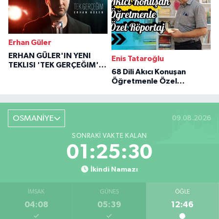
Erhan Güler
ERHAN GÜLER'IN YENI
Enis Tataroğlu
TEKLISI 'TEK GERÇEĞIM'LE
68 Dili Akıcı Konuşan
BÜYÜK DÖNÜŞÜ
Öğretmenle Özel
Röportaj
OSMANİYE
09.08.2026
SONRAKI VAKTE KALAN
01:25:29
İkindi Namazı
İMSAK
GÜNEŞ
ÖĞLE
04:08
05:39
12:46