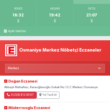
İKINDI
AKŞAM
YATSI
16:32
19:42
21:07
Aylık Vakitler
Osmaniye Merkez Nöbetçi Eczaneler
Doğan Eczanesi
Alibeyli Mahallesi, Karaoğlanoğlu Sokak No:12 C Merkez Osmaniye
0 (328) 812 00 97
Yol Tarifi Al
Müderrısoglu Eczanesi