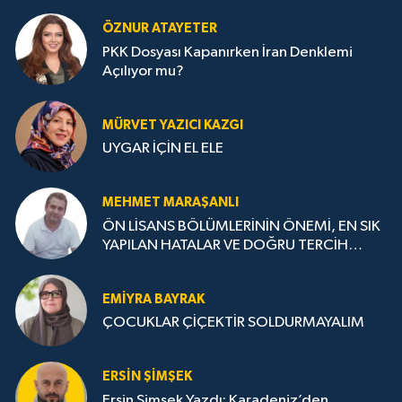
ÖZNUR ATAYETER
PKK Dosyası Kapanırken İran Denklemi
Açılıyor mu?
MÜRVET YAZICI KAZGI
UYGAR İÇİN EL ELE
MEHMET MARAŞANLI
ÖN LİSANS BÖLÜMLERİNİN ÖNEMİ, EN SIK
YAPILAN HATALAR VE DOĞRU TERCİH
STRATEJİLERİ
EMIYRA BAYRAK
ÇOCUKLAR ÇİÇEKTİR SOLDURMAYALIM
ERSIN ŞIMŞEK
Ersin Şimşek Yazdı: Karadeniz’den