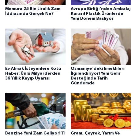
Memura 25 Bin Liralık Zam
Avrupa Birliği'nden Ambalaj
İddiasında Gerçek Ne?
Kararı! Plastik Ürünlerde
Yeni Dönem Başlıyor
Ev Almak İsteyenlere Kötü
Osmaniye'deki Emeklileri
Haber: Ünlü Milyarderden
İlgilendiriyor! Yeni Gelir
36 Yıllık Kayıp Uyarısı
Desteğinde Tarih
Gündemde
Benzine Yeni Zam Geliyor! 11
Gram, Çeyrek, Yarım Ve