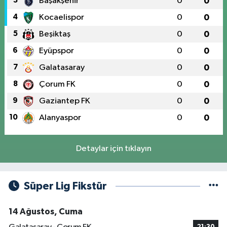
3
Başakşehir
0
0
4
Kocaelispor
0
0
5
Beşiktaş
0
0
6
Eyüpspor
0
0
7
Galatasaray
0
0
8
Çorum FK
0
0
9
Gaziantep FK
0
0
10
Alanyaspor
0
0
Detaylar için tıklayın
Süper Lig Fikstür
14 Ağustos, Cuma