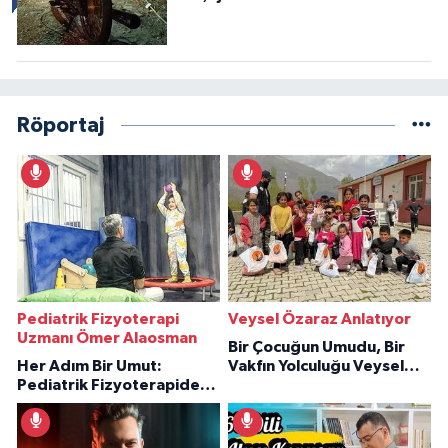
Röportaj
Pediatrik Fizyoterapi
Veysel Özaraz Anlatıyor
Uzmanı Ömer Alaosman
Bir Çocuğun Umudu, Bir
Her Adım Bir Umut:
Vakfın Yolculuğu Veysel
Pediatrik Fizyoterapiden
Özaraz Anlatıyor
İlham Veren Hikâyeler