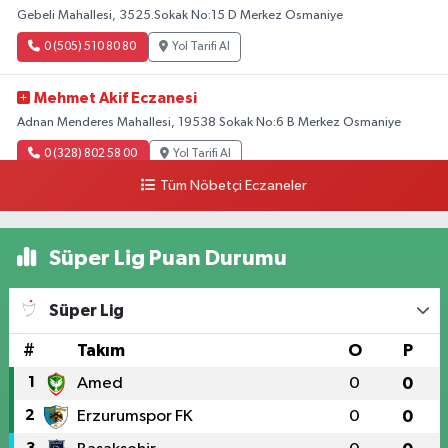
Gebeli Mahallesi, 3525.Sokak No:15 D Merkez Osmaniye
0 (505) 510 80 80
Yol Tarifi Al
Mehmet Akif Eczanesi
Adnan Menderes Mahallesi, 19538 Sokak No:6 B Merkez Osmaniye
0 (328) 802 58 00
Yol Tarifi Al
Tüm Nöbetçi Eczaneler
Süper Lig Puan Durumu
Süper Lig
#
Takım
O
P
1
Amed
0
0
2
Erzurumspor FK
0
0