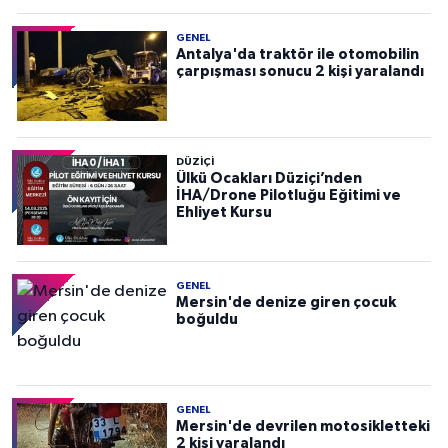
GENEL
Antalya'da traktör ile otomobilin
çarpışması sonucu 2 kişi yaralandı
DÜZIÇI
Ülkü Ocakları Düziçi’nden
İHA/Drone Pilotluğu Eğitimi ve
Ehliyet Kursu
GENEL
Mersin'de denize giren çocuk
boğuldu
GENEL
Mersin'de devrilen motosikletteki
2 kişi yaralandı