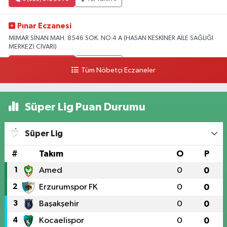
Pınar Eczanesi
MİMAR SİNAN MAH. 8546 SOK. NO:4 A (HASAN KESKİNER AİLE SAĞLIĞI
MERKEZİ CİVARI)
0 (328) 826 04 73
Yol Tarifi Al
Tüm Nöbetçi Eczaneler
Süper Lig Puan Durumu
Süper Lig
#
Takım
O
P
1
Amed
0
0
2
Erzurumspor FK
0
0
3
Başakşehir
0
0
4
Kocaelispor
0
0