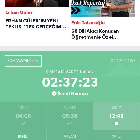
Erhan Güler
ERHAN GÜLER'IN YENI
Enis Tataroğlu
TEKLISI 'TEK GERÇEĞIM'LE
68 Dili Akıcı Konuşan
BÜYÜK DÖNÜŞÜ
Öğretmenle Özel
Röportaj
OSMANİYE
07.08.2026
SONRAKI VAKTE KALAN
02:37:22
İkindi Namazı
İMSAK
GÜNEŞ
ÖĞLE
04:06
05:38
12:46
İKINDI
AKŞAM
YATSI