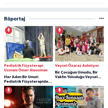
Röportaj
Pediatrik Fizyoterapi
Veysel Özaraz Anlatıyor
Uzmanı Ömer Alaosman
Bir Çocuğun Umudu, Bir
Her Adım Bir Umut:
Vakfın Yolculuğu Veysel
Pediatrik Fizyoterapiden
Özaraz Anlatıyor
İlham Veren Hikâyeler