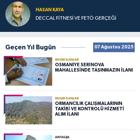
HASAN KAYA
DECCAL FİTNESİ VE FETÖ GERÇEĞİ
Geçen Yıl Bugün
07 Ağustos 2025
RESMI İLANLAR
OSMANİYE SERİNOVA
MAHALLESİNDE TAŞINMAZIN İLANI
RESMI İLANLAR
ORMANCILIK ÇALIŞMALARININ
TAKİBİ VE KONTROLÜ HİZMETİ
ALIM İLANI
ANTALIJA