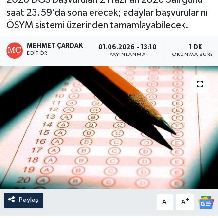
saat 23.59’da sona erecek; adaylar başvurularını
ÖSYM sistemi üzerinden tamamlayabilecek.
MEHMET ÇARDAK
01.06.2026 - 13:10
1 DK
EDITÖR
YAYINLANMA
OKUNMA SÜRES
Paylaş
-
+
A
A