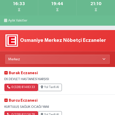
16:33
19:44
21:10
Aylık Vakitler
Osmaniye Merkez Nöbetçi Eczaneler
Burak Eczanesi
EK DEVLET HASTANESİ KARŞISI
0 (328) 814 83 33
Yol Tarifi Al
Burcu Eczanesi
KURTULUŞ SAĞLIK OCAĞI YANI
0 (328) 812 56 78
Yol Tarifi Al