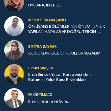
UYGAR İÇİN EL ELE
MEHMET MARAŞANLI
ÖN LİSANS BÖLÜMLERİNİN ÖNEMİ, EN SIK
YAPILAN HATALAR VE DOĞRU TERCİH
STRATEJİLERİ
EMIYRA BAYRAK
ÇOCUKLAR ÇİÇEKTİR SOLDURMAYALIM
ERSIN ŞIMŞEK
Ersin Şimşek Yazdı: Karadeniz’den
Batum’a, Yolun Bana Bıraktıkları
FAKIR YILMAZ
İnsan, İletişim ve Şura..