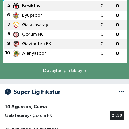
5
Beşiktaş
0
0
6
Eyüpspor
0
0
7
Galatasaray
0
0
8
Çorum FK
0
0
9
Gaziantep FK
0
0
10
Alanyaspor
0
0
Detaylar için tıklayın
Süper Lig Fikstür
14 Ağustos, Cuma
Galatasaray - Çorum FK
21:30