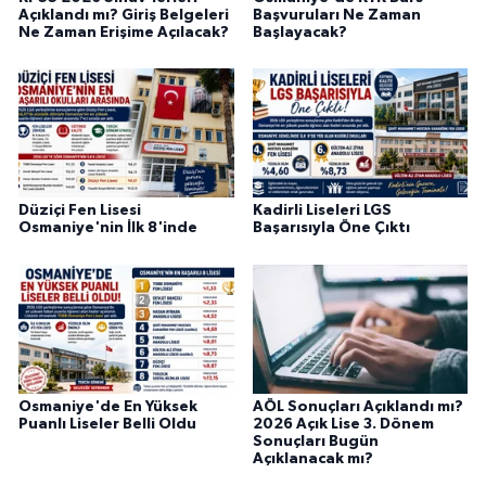
Açıklandı mı? Giriş Belgeleri
Başvuruları Ne Zaman
Ne Zaman Erişime Açılacak?
Başlayacak?
Düziçi Fen Lisesi
Kadirli Liseleri LGS
Osmaniye'nin İlk 8'inde
Başarısıyla Öne Çıktı
Osmaniye'de En Yüksek
AÖL Sonuçları Açıklandı mı?
Puanlı Liseler Belli Oldu
2026 Açık Lise 3. Dönem
Sonuçları Bugün
Açıklanacak mı?