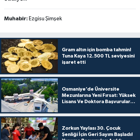
Muhabir:
Ezgisu Şimşek
Gram altın için bomba tahmin!
Tuna Kaya 12.500 TL seviyesini
işaret etti
Osmaniye’de Üniversite
Mezunlarına Yeni Fırsat: Yüksek
Lisans Ve Doktora Başvuruları
Açıldı
Zorkun Yaylası 30. Çocuk
Şenliği İçin Geri Sayım Başladı!