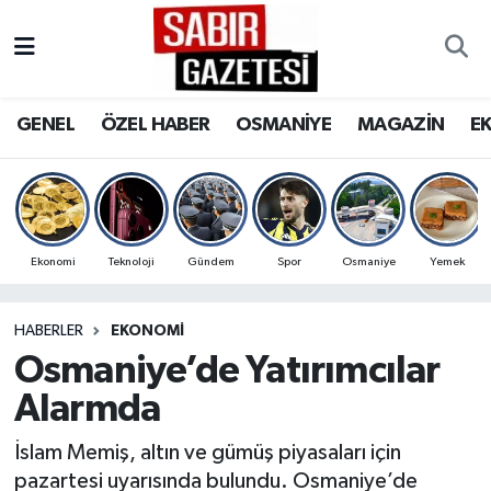
GENEL
Osmaniye Nöbetçi Eczaneler
GENEL
ÖZEL HABER
OSMANİYE
MAGAZİN
E
ÖZEL HABER
Osmaniye Hava Durumu
OSMANİYE
Osmaniye Trafik Yoğunluk Haritası
MAGAZİN
Süper Lig Puan Durumu ve Fikstür
Ekonomi
Teknoloji
Gündem
Spor
Osmaniye
Yemek
EKONOMİ
Tüm Manşetler
HABERLER
EKONOMI
Osmaniye’de Yatırımcılar
SPOR
Son Dakika Haberleri
Alarmda
RESMİ İLANLAR
Haber Arşivi
İslam Memiş, altın ve gümüş piyasaları için
pazartesi uyarısında bulundu. Osmaniye’de