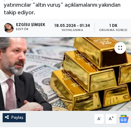
yatırımcılar “altın vuruş” açıklamalarını yakından
takip ediyor.
EZGISU ŞIMŞEK
18.05.2026 - 01:34
1 DK
EDITÖR
YAYINLANMA
OKUNMA SÜRESI
Paylaş
-
+
A
A