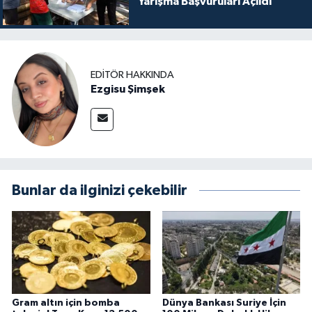
Yarışma Başvuruları Açıldı
EDITÖR HAKKINDA
Ezgisu Şimşek
Bunlar da ilginizi çekebilir
Gram altın için bomba
Dünya Bankası Suriye İçin