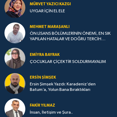
MÜRVET YAZICI KAZGI
UYGAR İÇİN EL ELE
MEHMET MARAŞANLI
ÖN LİSANS BÖLÜMLERİNİN ÖNEMİ, EN SIK
YAPILAN HATALAR VE DOĞRU TERCİH
STRATEJİLERİ
EMIYRA BAYRAK
ÇOCUKLAR ÇİÇEKTİR SOLDURMAYALIM
ERSIN ŞIMŞEK
Ersin Şimşek Yazdı: Karadeniz’den
Batum’a, Yolun Bana Bıraktıkları
FAKIR YILMAZ
İnsan, İletişim ve Şura..