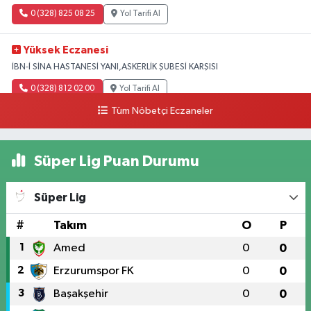
0 (328) 825 08 25
Yol Tarifi Al
Yüksek Eczanesi
İBN-İ SİNA HASTANESİ YANI,ASKERLİK ŞUBESİ KARŞISI
0 (328) 812 02 00
Yol Tarifi Al
Tüm Nöbetçi Eczaneler
Süper Lig Puan Durumu
Süper Lig
#
Takım
O
P
1
Amed
0
0
2
Erzurumspor FK
0
0
3
Başakşehir
0
0