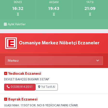
İKINDI
AKŞAM
YATSI
16:32
19:43
21:09
Aylık Vakitler
Osmaniye Merkez Nöbetçi Eczaneler
Yediocak Eczanesi
DEVLET BAHÇELİ BULVARI 3.ETAP
0 (328) 814 20 51
Yol Tarifi Al
Bayrak Eczanesi
ULAŞI MAH. 11507 SOK. NO:6 YEDİOCAK PARKI CİVARI