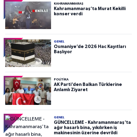
KAHRAMANMARAŞ
Kahramanmaraş’ta Murat Kekilli
konser verdi
GENEL
Osmaniye’de 2026 Hac Kayıtları
Başlıyor
POLITIKA
AK Parti’den Balkan Türklerine
Anlamlı Ziyaret
GENEL
GÜNCELLEME - Kahramanmaraş'ta
ağır hasarlı bina, yıkılırken iş
makinesinin üzerine devrildi