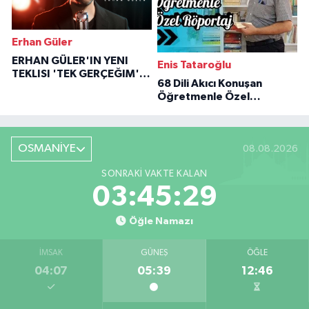
Erhan Güler
ERHAN GÜLER'IN YENI
Enis Tataroğlu
TEKLISI 'TEK GERÇEĞIM'LE
68 Dili Akıcı Konuşan
BÜYÜK DÖNÜŞÜ
Öğretmenle Özel
Röportaj
OSMANİYE
08.08.2026
SONRAKI VAKTE KALAN
03:45:28
Öğle Namazı
İMSAK
GÜNEŞ
ÖĞLE
04:07
05:39
12:46