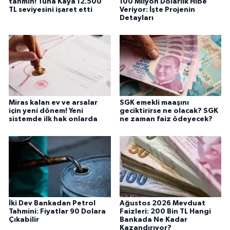
tahmin! Tuna Kaya 12.500
100 Milyon Dolarlık Hibe
TL seviyesini işaret etti
Veriyor: İşte Projenin
Detayları
Miras kalan ev ve arsalar
SGK emekli maaşını
için yeni dönem! Yeni
geciktirirse ne olacak? SGK
sistemde ilk hak onlarda
ne zaman faiz ödeyecek?
İki Dev Bankadan Petrol
Ağustos 2026 Mevduat
Tahmini: Fiyatlar 90 Dolara
Faizleri: 200 Bin TL Hangi
Çıkabilir
Bankada Ne Kadar
Kazandırıyor?