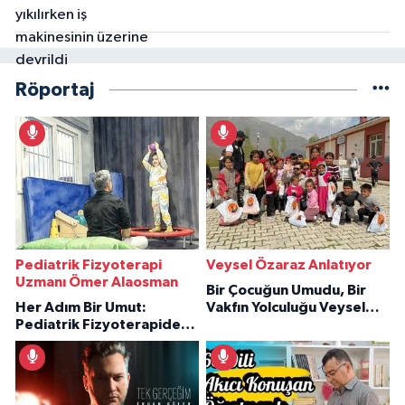
Röportaj
Pediatrik Fizyoterapi
Veysel Özaraz Anlatıyor
Uzmanı Ömer Alaosman
Bir Çocuğun Umudu, Bir
Her Adım Bir Umut:
Vakfın Yolculuğu Veysel
Pediatrik Fizyoterapiden
Özaraz Anlatıyor
İlham Veren Hikâyeler