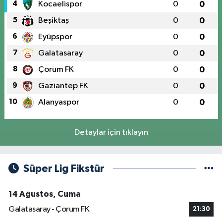
4
Kocaelispor
0
0
5
Beşiktaş
0
0
6
Eyüpspor
0
0
7
Galatasaray
0
0
8
Çorum FK
0
0
9
Gaziantep FK
0
0
10
Alanyaspor
0
0
Detaylar için tıklayın
Süper Lig Fikstür
14 Ağustos, Cuma
Galatasaray - Çorum FK
21:30