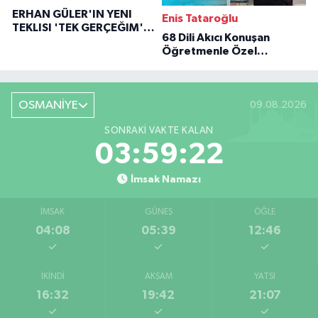
ERHAN GÜLER'IN YENI
Enis Tataroğlu
TEKLISI 'TEK GERÇEĞIM'LE
68 Dili Akıcı Konuşan
BÜYÜK DÖNÜŞÜ
Öğretmenle Özel
Röportaj
OSMANİYE
09.08.2026
SONRAKI VAKTE KALAN
03:59:21
İmsak Namazı
İMSAK
GÜNEŞ
ÖĞLE
04:08
05:39
12:46
İKINDI
AKŞAM
YATSI
16:32
19:42
21:07