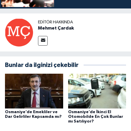
EDITÖR HAKKINDA
Mehmet Çardak
Bunlar da ilginizi çekebilir
Osmaniye’de Emekliler ve
Osmaniye’de İkinci El
Dar Gelirliler Kapsamda mı?
Otomobilde En Çok Bunlar
mı Satılıyor?