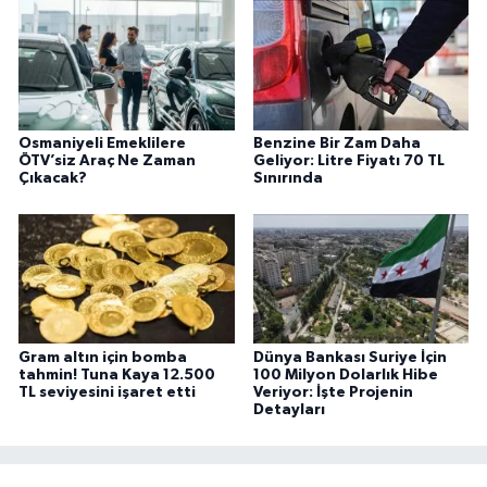
Osmaniyeli Emeklilere
Benzine Bir Zam Daha
ÖTV’siz Araç Ne Zaman
Geliyor: Litre Fiyatı 70 TL
Çıkacak?
Sınırında
Gram altın için bomba
Dünya Bankası Suriye İçin
tahmin! Tuna Kaya 12.500
100 Milyon Dolarlık Hibe
TL seviyesini işaret etti
Veriyor: İşte Projenin
Detayları