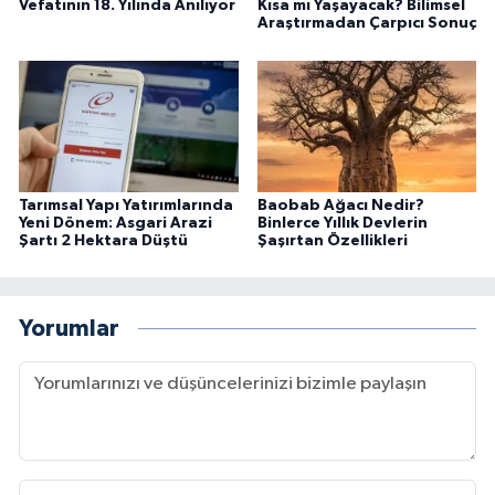
Vefatının 18. Yılında Anılıyor
Kısa mı Yaşayacak? Bilimsel
Araştırmadan Çarpıcı Sonuç
Tarımsal Yapı Yatırımlarında
Baobab Ağacı Nedir?
Yeni Dönem: Asgari Arazi
Binlerce Yıllık Devlerin
Şartı 2 Hektara Düştü
Şaşırtan Özellikleri
Yorumlar