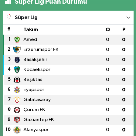
Süper Lig Puan Durumu
Süper Lig
#
Takım
O
P
1
Amed
0
0
2
Erzurumspor FK
0
0
3
Başakşehir
0
0
4
Kocaelispor
0
0
5
Beşiktaş
0
0
6
Eyüpspor
0
0
7
Galatasaray
0
0
8
Çorum FK
0
0
9
Gaziantep FK
0
0
10
Alanyaspor
0
0