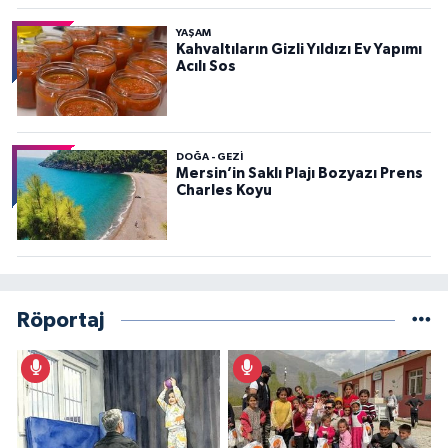
YAŞAM
Kahvaltıların Gizli Yıldızı Ev Yapımı
Acılı Sos
DOĞA - GEZI
Mersin’in Saklı Plajı Bozyazı Prens
Charles Koyu
Röportaj