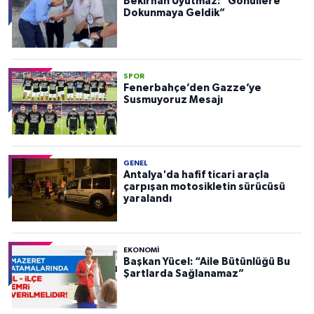
Bekirhan Uyutmaz: “Gönüllere
Dokunmaya Geldik”
SPOR
Fenerbahçe’den Gazze’ye
Susmuyoruz Mesajı
GENEL
Antalya'da hafif ticari araçla
çarpışan motosikletin sürücüsü
yaralandı
EKONOMI
Başkan Yücel: “Aile Bütünlüğü Bu
Şartlarda Sağlanamaz”