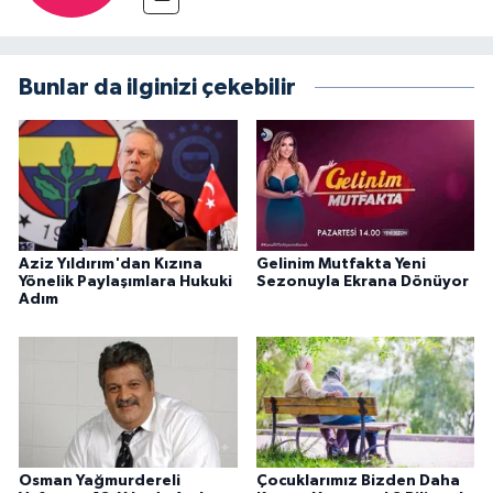
Bunlar da ilginizi çekebilir
Aziz Yıldırım'dan Kızına
Gelinim Mutfakta Yeni
Yönelik Paylaşımlara Hukuki
Sezonuyla Ekrana Dönüyor
Adım
Osman Yağmurdereli
Çocuklarımız Bizden Daha