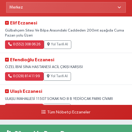
Elif Eczanesi
Gülbahçem Sitesi Ve Bilpa Arasındaki Caddeden 200mt aşağıda Cuma
Pazarı yolu Üzeri
0 (552) 308 06 26
Yol Tarifi Al
Efendioğlu Eczanesi
ÖZEL İBNİ SİNA HASTANESİ ACİL ÇIKIŞI KARŞISI
0 (328) 814 11 99
Yol Tarifi Al
Ulaşlı Eczanesi
ULAŞLI MAHALLESİ 11507 SOKAK NO:8 B YEDİOCAK PARKI CİVARI
0 (546) 158 81 80
Yol Tarifi Al
Tüm Nöbetçi Eczaneler