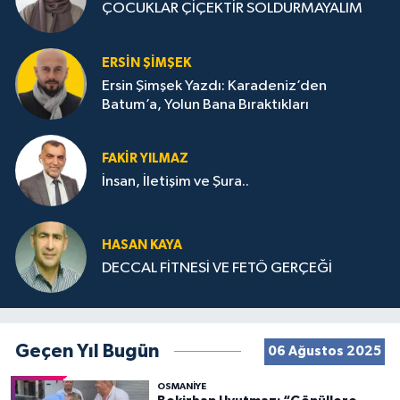
ÇOCUKLAR ÇİÇEKTİR SOLDURMAYALIM
ERSIN ŞIMŞEK
Ersin Şimşek Yazdı: Karadeniz’den
Batum’a, Yolun Bana Bıraktıkları
FAKIR YILMAZ
İnsan, İletişim ve Şura..
HASAN KAYA
DECCAL FİTNESİ VE FETÖ GERÇEĞİ
Geçen Yıl Bugün
06 Ağustos 2025
OSMANIYE