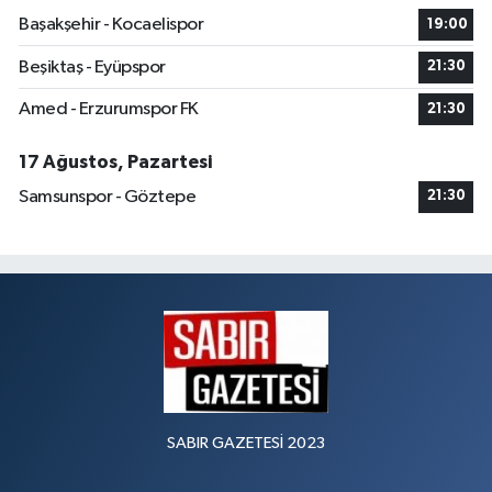
Başakşehir - Kocaelispor
19:00
Beşiktaş - Eyüpspor
21:30
Amed - Erzurumspor FK
21:30
17 Ağustos, Pazartesi
Samsunspor - Göztepe
21:30
SABIR GAZETESİ 2023