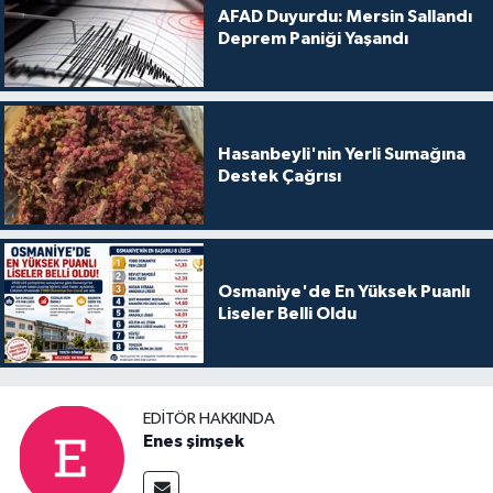
AFAD Duyurdu: Mersin Sallandı
Deprem Paniği Yaşandı
Hasanbeyli'nin Yerli Sumağına
Destek Çağrısı
Osmaniye'de En Yüksek Puanlı
Liseler Belli Oldu
EDITÖR HAKKINDA
Enes şimşek