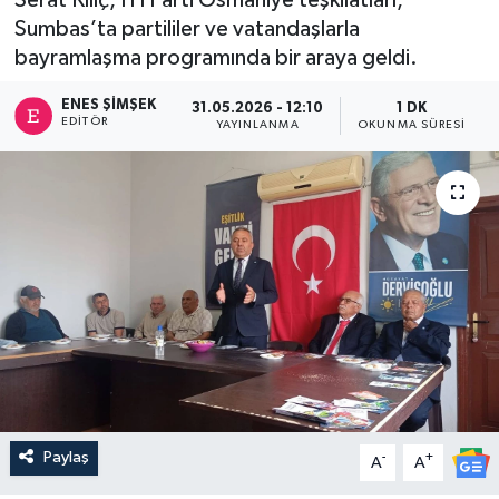
Sumbas’ta partililer ve vatandaşlarla
bayramlaşma programında bir araya geldi.
ENES ŞIMŞEK
31.05.2026 - 12:10
1 DK
EDITÖR
YAYINLANMA
OKUNMA SÜRESI
Paylaş
-
+
A
A