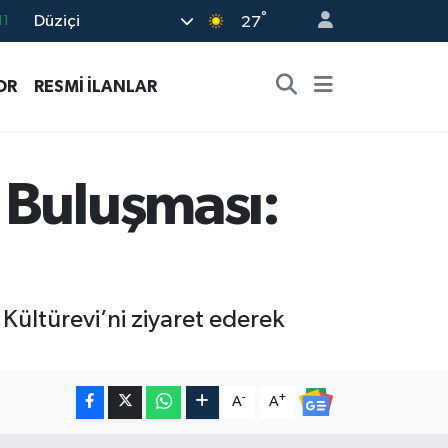
°
Düziçi
18
27
32
OR
RESMİ İLANLAR
38
03
14
 Buluşması:
11
Kültürevi’ni ziyaret ederek
-
+
A
A