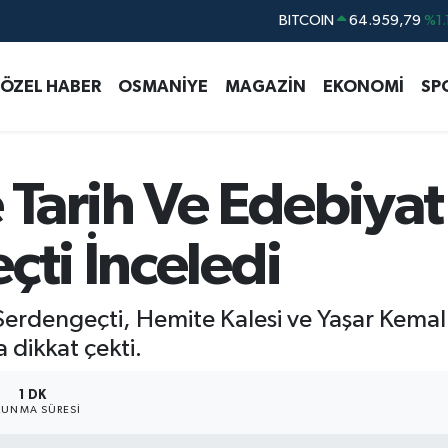
DOLAR
47,7436
%0.
EURO
55,2510
%0.
ÖZEL HABER
OSMANİYE
MAGAZİN
EKONOMİ
SP
STERLİN
64,4811
%0.
GRAM ALTIN
6660.55
%0.
BİST100
13.779
%-
Tarih Ve Edebiyat
BITCOIN
64.959,79
%1.
çti İnceledi
erdengeçti, Hemite Kalesi ve Yaşar Kemal 
a dikkat çekti.
1 DK
UNMA SÜRESI