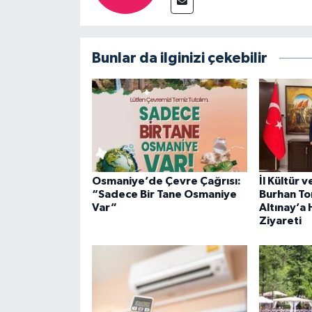
Bunlar da ilginizi çekebilir
Osmaniye’de Çevre Çağrısı:
İl Kültür 
“Sadece Bir Tane Osmaniye
Burhan To
Var”
Altınay’a 
Ziyareti