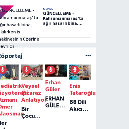
GENEL
GÜNCELLEME -
Kahramanmaraş'ta
ağır hasarlı bina,
yıkılırken iş
makinesinin üzerine
devrildi
Röportaj
Erhan
ediatrik
Veysel
Enis
Güler
izyoterapi
Özaraz
Tataroğlu
ERHAN
Uzmanı
Anlatıyor
68 Dili
GÜLER'IN
Ömer
Bir
Akıcı
YENI
Alaosman
Çocuğun
Konuşan
TEKLISI
Her
Umudu,
Öğretmenle
'TEK