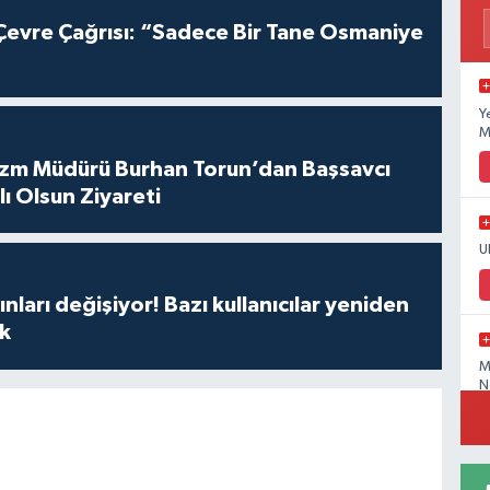
evre Çağrısı: “Sadece Bir Tane Osmaniye
Y
M
urizm Müdürü Burhan Torun’dan Başsavcı
lı Olsun Ziyareti
U
nları değişiyor! Bazı kullanıcılar yeniden
k
M
N