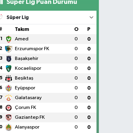
Süper Lig Puan Durumu
Süper Lig
#
Takım
O
P
1
Amed
0
0
2
Erzurumspor FK
0
0
3
Başakşehir
0
0
4
Kocaelispor
0
0
5
Beşiktaş
0
0
6
Eyüpspor
0
0
7
Galatasaray
0
0
8
Çorum FK
0
0
9
Gaziantep FK
0
0
0
Alanyaspor
0
0