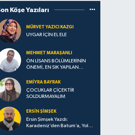
Son Köşe Yazıları
MÜRVET YAZICI KAZGI
UYGAR İÇİN EL ELE
MEHMET MARAŞANLI
ÖN LİSANS BÖLÜMLERİNİN
ÖNEMİ, EN SIK YAPILAN
HATALAR VE DOĞRU TERCİH
STRATEJİLERİ
EMIYRA BAYRAK
ÇOCUKLAR ÇİÇEKTİR
SOLDURMAYALIM
ERSIN ŞIMŞEK
Ersin Şimşek Yazdı:
Karadeniz’den Batum’a, Yolun
Bana Bıraktıkları