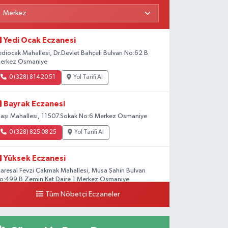
Yedi Ocak Eczanesi
ediocak Mahallesi, Dr.Devlet Bahçeli Bulvarı No:62 B
erkez Osmaniye
0 (328) 814 20 51
Yol Tarifi Al
Bayrak Eczanesi
laşı Mahallesi, 11507.Sokak No:6 Merkez Osmaniye
0 (328) 825 08 25
Yol Tarifi Al
Yüksek Eczanesi
areşal Fevzi Çakmak Mahallesi, Musa Şahin Bulvarı
o:499 B Zemin Kat Daire 1 Merkez Osmaniye
Tüm Nöbetçi Eczaneler
0 (328) 812 02 00
Yol Tarifi Al