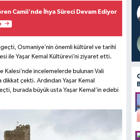
ören Camii'nde İhya Süreci Devam Ediyor
e
çti, Osmaniye’nin önemli kültürel ve tarihî
si ile Yaşar Kemal Kültürevi’ni ziyaret etti.
e Kalesi’nde incelemelerde bulunan Vali
 dikkat çekti. Ardından Yaşar Kemal
geçti, burada büyük usta Yaşar Kemal’in edebi