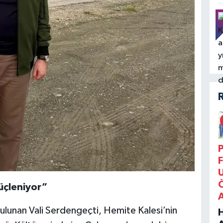
P
F
üçleniyor”
ulunan Vali Serdengeçti, Hemite Kalesi’nin