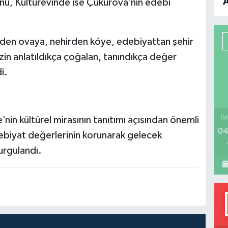
ünü, Kültürevinde ise Çukurova’nın edebi
B
P
eden ovaya, nehirden köye, edebiyattan şehir
in anlatıldıkça çoğalan, tanındıkça değer
i.
H
İM
nin kültürel mirasının tanıtımı açısından önemli
04
edebiyat değerlerinin korunarak gelecek
urgulandı.