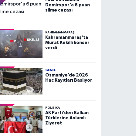
Demirspor'a 6 puan
silme cezası
KAHRAMANMARAŞ
Kahramanmaraş’ta
Murat Kekilli konser
verdi
GENEL
Osmaniye’de 2026
Hac Kayıtları Başlıyor
POLITIKA
AK Parti’den Balkan
Türklerine Anlamlı
Ziyaret