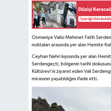
Düziçi Karaca
İçeriği Görüntül
Osmaniye Valisi Mehmet Fatih Serdenge
noktaları arasında yer alan Hemite Kale
Ceyhan Nehri kıyısında yer alan Hemit
Serdengeçti, bölgenin tarihî dokusuna
Kültürevi’ni ziyaret eden Vali Serden
mirasının yaşatıldığını ifade etti.