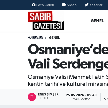
Foto Galeri
Video
Yazarlar
GENEL
Osmaniye Nöbetçi Eczaneler
GENEL
ÖZEL HABER
Osmaniye Hava Durumu
HABERLER
GENEL
OSMANİYE
Osmaniye Trafik Yoğunluk Haritası
Osmaniye’de 
MAGAZİN
Süper Lig Puan Durumu ve Fikstür
Vali Serdenge
EKONOMİ
Tüm Manşetler
Osmaniye Valisi Mehmet Fatih S
SPOR
Son Dakika Haberleri
kentin tarihî ve kültürel mirasın
RESMİ İLANLAR
Haber Arşivi
ENES ŞIMŞEK
25.05.2026 - 09:40
EDITÖR
YAYINLANMA
OK