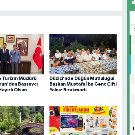
ve Turizm Müdürü
Düziçi’nde Düğün Mutluluğu!
run’dan Başsavcı
Başkan Mustafa İba Genç Çifti
Hayırlı Olsun
Yalnız Bırakmadı
1