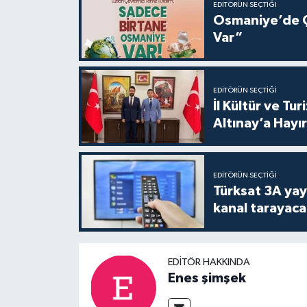
EDITÖRÜN SEÇTIĞI
Osmaniye’de Ç
Var”
EDITÖRÜN SEÇTIĞI
İl Kültür ve T
Altınay’a Hayır
EDITÖRÜN SEÇTIĞI
Türksat 3A yayı
kanal tarayaca
EDITÖR HAKKINDA
Enes şimşek