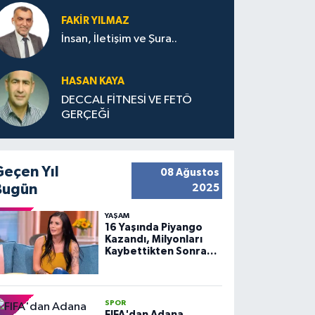
FAKIR YILMAZ
İnsan, İletişim ve Şura..
HASAN KAYA
DECCAL FİTNESİ VE FETÖ
GERÇEĞİ
Geçen Yıl
08 Ağustos
Bugün
2025
YAŞAM
16 Yaşında Piyango
Kazandı, Milyonları
Kaybettikten Sonra
Huzuru Buldu
SPOR
FIFA'dan Adana