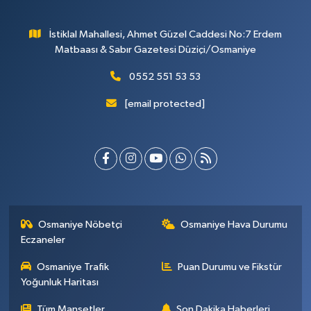
İstiklal Mahallesi, Ahmet Güzel Caddesi No:7 Erdem
Matbaası & Sabır Gazetesi Düziçi/Osmaniye
0552 551 53 53
[email protected]
Osmaniye Nöbetçi
Osmaniye Hava Durumu
Eczaneler
Osmaniye Trafik
Puan Durumu ve Fikstür
Yoğunluk Haritası
Tüm Manşetler
Son Dakika Haberleri