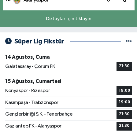
Alanyaspor
0
0
Detaylar için tıklayın
Süper Lig Fikstür
14 Ağustos, Cuma
Galatasaray - Çorum FK
21:30
15 Ağustos, Cumartesi
Konyaspor - Rizespor
19:00
Kasımpaşa - Trabzonspor
19:00
Gençlerbirliği S.K. - Fenerbahçe
21:30
Gaziantep FK - Alanyaspor
21:30