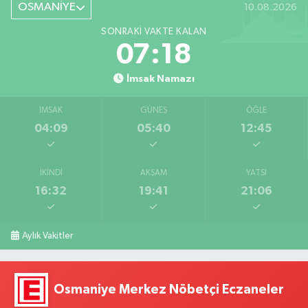
OSMANİYE
10.08.2026
SONRAKI VAKTE KALAN
07:18
İmsak Namazı
İMSAK
GÜNEŞ
ÖĞLE
04:09
05:40
12:45
İKINDI
AKŞAM
YATSI
16:32
19:41
21:06
Aylık Vakitler
Osmaniye Merkez Nöbetçi Eczaneler