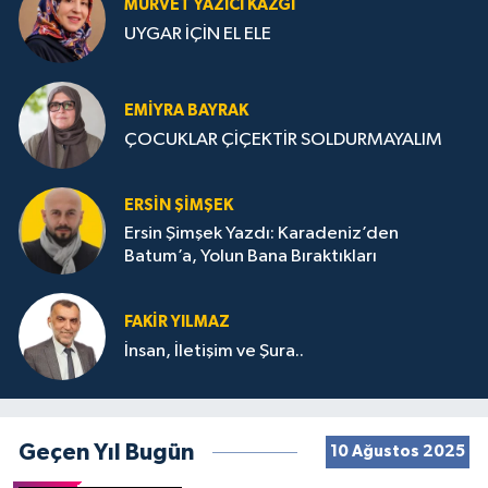
MÜRVET YAZICI KAZGI
UYGAR İÇİN EL ELE
EMIYRA BAYRAK
ÇOCUKLAR ÇİÇEKTİR SOLDURMAYALIM
ERSIN ŞIMŞEK
Ersin Şimşek Yazdı: Karadeniz’den
Batum’a, Yolun Bana Bıraktıkları
FAKIR YILMAZ
İnsan, İletişim ve Şura..
Geçen Yıl Bugün
10 Ağustos 2025