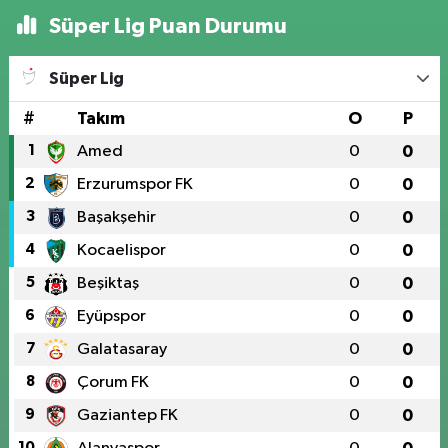
Süper Lig Puan Durumu
Süper Lig
#
Takım
O
P
1
Amed
0
0
2
Erzurumspor FK
0
0
3
Başakşehir
0
0
4
Kocaelispor
0
0
5
Beşiktaş
0
0
6
Eyüpspor
0
0
7
Galatasaray
0
0
8
Çorum FK
0
0
9
Gaziantep FK
0
0
10