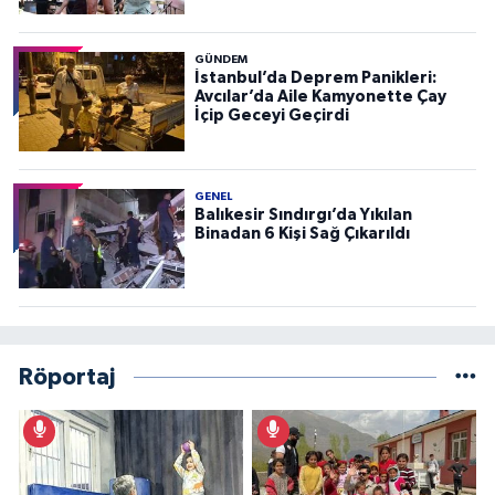
GÜNDEM
İstanbul’da Deprem Panikleri:
Avcılar’da Aile Kamyonette Çay
İçip Geceyi Geçirdi
GENEL
Balıkesir Sındırgı’da Yıkılan
Binadan 6 Kişi Sağ Çıkarıldı
Röportaj