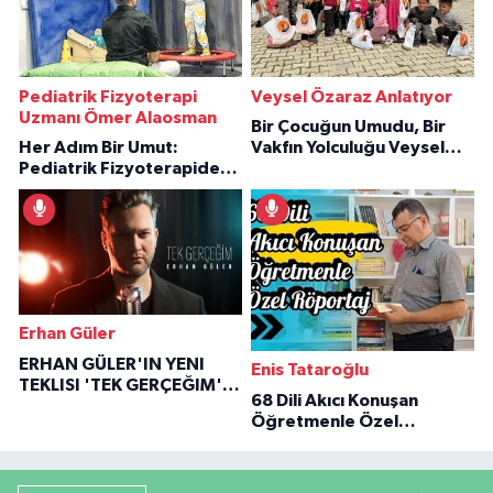
Pediatrik Fizyoterapi
Veysel Özaraz Anlatıyor
Uzmanı Ömer Alaosman
Bir Çocuğun Umudu, Bir
Her Adım Bir Umut:
Vakfın Yolculuğu Veysel
Pediatrik Fizyoterapiden
Özaraz Anlatıyor
İlham Veren Hikâyeler
Erhan Güler
ERHAN GÜLER'IN YENI
Enis Tataroğlu
TEKLISI 'TEK GERÇEĞIM'LE
68 Dili Akıcı Konuşan
BÜYÜK DÖNÜŞÜ
Öğretmenle Özel
Röportaj