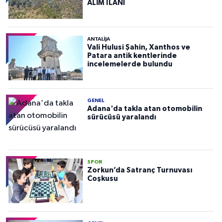
ALIM İLANI
ANTALIJA
Vali Hulusi Şahin, Xanthos ve
Patara antik kentlerinde
incelemelerde bulundu
GENEL
Adana'da takla atan otomobilin
sürücüsü yaralandı
SPOR
Zorkun’da Satranç Turnuvası
Coşkusu