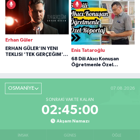
Erhan Güler
ERHAN GÜLER'IN YENI
Enis Tataroğlu
TEKLISI 'TEK GERÇEĞIM'LE
68 Dili Akıcı Konuşan
BÜYÜK DÖNÜŞÜ
Öğretmenle Özel
Röportaj
OSMANİYE
07.08.2026
SONRAKI VAKTE KALAN
02:44:59
Akşam Namazı
İMSAK
GÜNEŞ
ÖĞLE