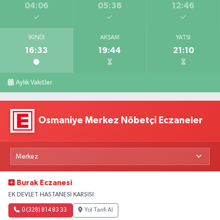
04:06
05:38
12:46
İKINDI
AKŞAM
YATSI
16:33
19:44
21:10
Aylık Vakitler
Osmaniye Merkez Nöbetçi Eczaneler
Burak Eczanesi
EK DEVLET HASTANESİ KARŞISI
0 (328) 814 83 33
Yol Tarifi Al