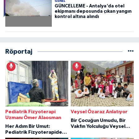
GENEL
GÜNCELLEME - Antalya'da otel
ekipmanı deposunda çıkan yangın
kontrol altına alındı
Röportaj
Pediatrik Fizyoterapi
Veysel Özaraz Anlatıyor
Uzmanı Ömer Alaosman
Bir Çocuğun Umudu, Bir
Her Adım Bir Umut:
Vakfın Yolculuğu Veysel
Pediatrik Fizyoterapiden
Özaraz Anlatıyor
İlham Veren Hikâyeler