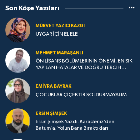
Son Köşe Yazıları
MÜRVET YAZICI KAZGI
UYGAR İÇİN EL ELE
MEHMET MARAŞANLI
ÖN LİSANS BÖLÜMLERİNİN ÖNEMİ, EN SIK
YAPILAN HATALAR VE DOĞRU TERCİH
STRATEJİLERİ
EMIYRA BAYRAK
ÇOCUKLAR ÇİÇEKTİR SOLDURMAYALIM
ERSIN ŞIMŞEK
Ersin Şimşek Yazdı: Karadeniz’den
Batum’a, Yolun Bana Bıraktıkları