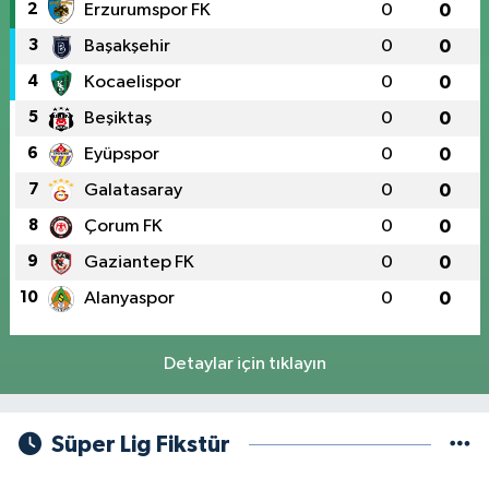
2
Erzurumspor FK
0
0
3
Başakşehir
0
0
4
Kocaelispor
0
0
5
Beşiktaş
0
0
6
Eyüpspor
0
0
7
Galatasaray
0
0
8
Çorum FK
0
0
9
Gaziantep FK
0
0
10
Alanyaspor
0
0
Detaylar için tıklayın
Süper Lig Fikstür