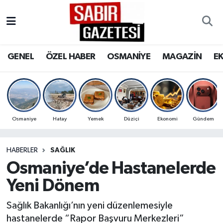
GENEL
Osmaniye Nöbetçi Eczaneler
GENEL
ÖZEL HABER
OSMANİYE
MAGAZİN
E
ÖZEL HABER
Osmaniye Hava Durumu
OSMANİYE
Osmaniye Trafik Yoğunluk Haritası
MAGAZİN
Süper Lig Puan Durumu ve Fikstür
Osmaniye
Hatay
Yemek
Düziçi
Ekonomi
Gündem
EKONOMİ
Tüm Manşetler
HABERLER
SAĞLIK
Osmaniye’de Hastanelerde
SPOR
Son Dakika Haberleri
Yeni Dönem
RESMİ İLANLAR
Haber Arşivi
Sağlık Bakanlığı’nın yeni düzenlemesiyle
hastanelerde “Rapor Başvuru Merkezleri”