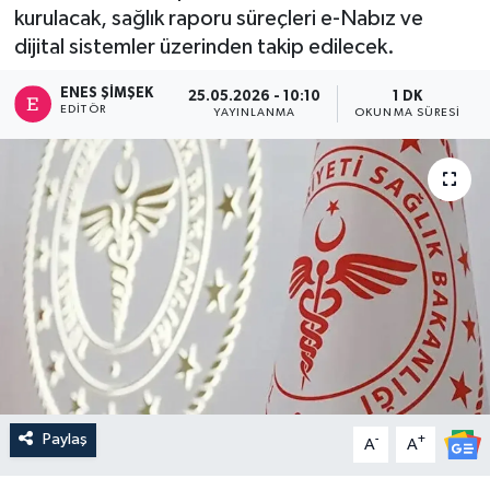
kurulacak, sağlık raporu süreçleri e-Nabız ve
dijital sistemler üzerinden takip edilecek.
ENES ŞIMŞEK
25.05.2026 - 10:10
1 DK
EDITÖR
YAYINLANMA
OKUNMA SÜRESI
Paylaş
-
+
A
A