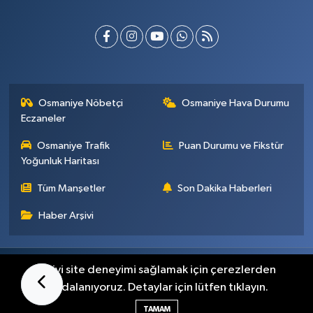
Osmaniye Nöbetçi
Osmaniye Hava Durumu
Eczaneler
Osmaniye Trafik
Puan Durumu ve Fikstür
Yoğunluk Haritası
Tüm Manşetler
Son Dakika Haberleri
Haber Arşivi
Künye
İletişim
Gizlilik Sözleşmesi
En iyi site deneyimi sağlamak için çerezlerden
faydalanıyoruz. Detaylar için lütfen tıklayın.
Haber Yazılımı:
TE Bilişim
TAMAM