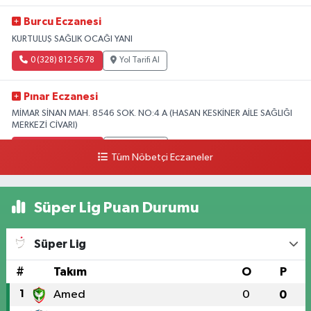
Burcu Eczanesi
KURTULUŞ SAĞLIK OCAĞI YANI
0 (328) 812 56 78
Yol Tarifi Al
Pınar Eczanesi
MİMAR SİNAN MAH. 8546 SOK. NO:4 A (HASAN KESKİNER AİLE SAĞLIĞI
MERKEZİ CİVARI)
0 (328) 826 04 73
Yol Tarifi Al
Tüm Nöbetçi Eczaneler
Süper Lig Puan Durumu
Süper Lig
#
Takım
O
P
1
Amed
0
0