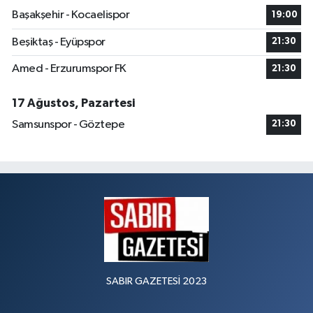
Başakşehir - Kocaelispor
19:00
Beşiktaş - Eyüpspor
21:30
Amed - Erzurumspor FK
21:30
17 Ağustos, Pazartesi
Samsunspor - Göztepe
21:30
SABIR GAZETESİ 2023