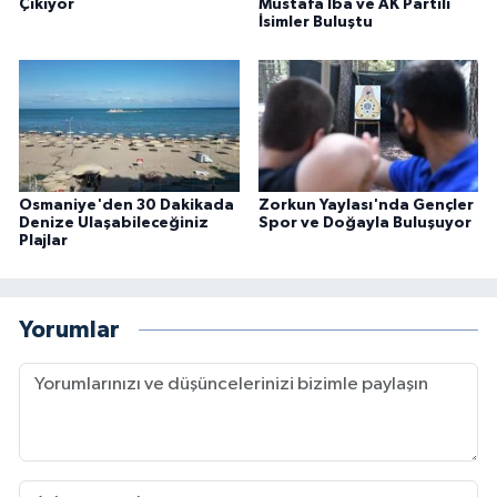
Çıkıyor
Mustafa İba ve AK Partili
İsimler Buluştu
Osmaniye'den 30 Dakikada
Zorkun Yaylası'nda Gençler
Denize Ulaşabileceğiniz
Spor ve Doğayla Buluşuyor
Plajlar
Yorumlar