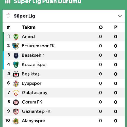
Süper Lig Puan Durumu
Süper Lig
#
Takım
O
P
1
Amed
0
0
2
Erzurumspor FK
0
0
3
Başakşehir
0
0
4
Kocaelispor
0
0
5
Beşiktaş
0
0
6
Eyüpspor
0
0
7
Galatasaray
0
0
8
Çorum FK
0
0
9
Gaziantep FK
0
0
10
Alanyaspor
0
0