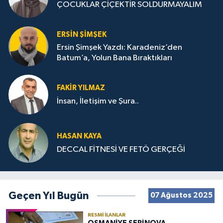
ÇOCUKLAR ÇİÇEKTİR SOLDURMAYALIM
ERSIN ŞIMŞEK
Ersin Şimşek Yazdı: Karadeniz’den
Batum’a, Yolun Bana Bıraktıkları
FAKIR YILMAZ
İnsan, İletişim ve Şura..
HASAN KAYA
DECCAL FİTNESİ VE FETÖ GERÇEĞİ
Geçen Yıl Bugün
07 Ağustos 2025
RESMI İLANLAR