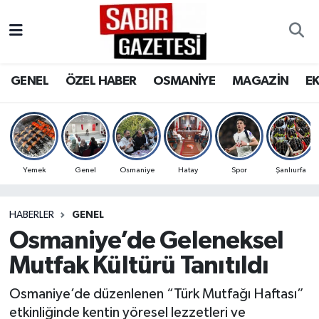
GENEL
Osmaniye Nöbetçi Eczaneler
GENEL
ÖZEL HABER
OSMANİYE
MAGAZİN
E
ÖZEL HABER
Osmaniye Hava Durumu
OSMANİYE
Osmaniye Trafik Yoğunluk Haritası
MAGAZİN
Süper Lig Puan Durumu ve Fikstür
Yemek
Genel
Osmaniye
Hatay
Spor
Şanlıurfa
EKONOMİ
Tüm Manşetler
HABERLER
GENEL
Osmaniye’de Geleneksel
SPOR
Son Dakika Haberleri
Mutfak Kültürü Tanıtıldı
RESMİ İLANLAR
Haber Arşivi
Osmaniye’de düzenlenen “Türk Mutfağı Haftası”
etkinliğinde kentin yöresel lezzetleri ve