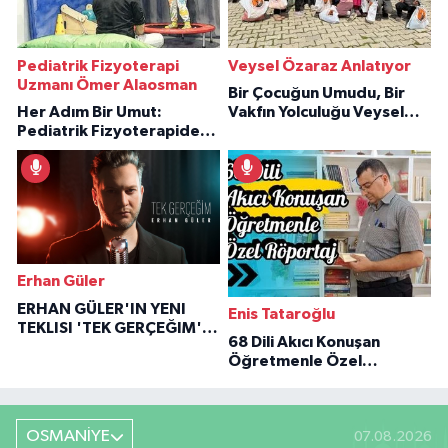
Pediatrik Fizyoterapi
Veysel Özaraz Anlatıyor
Uzmanı Ömer Alaosman
Bir Çocuğun Umudu, Bir
Her Adım Bir Umut:
Vakfın Yolculuğu Veysel
Pediatrik Fizyoterapiden
Özaraz Anlatıyor
İlham Veren Hikâyeler
Erhan Güler
ERHAN GÜLER'IN YENI
Enis Tataroğlu
TEKLISI 'TEK GERÇEĞIM'LE
68 Dili Akıcı Konuşan
BÜYÜK DÖNÜŞÜ
Öğretmenle Özel
Röportaj
OSMANİYE
07.08.2026