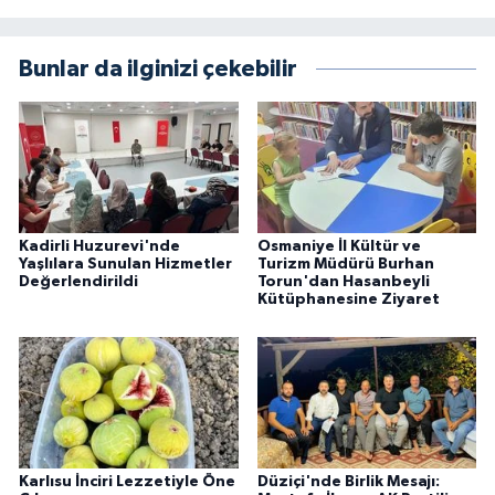
Bunlar da ilginizi çekebilir
Kadirli Huzurevi'nde
Osmaniye İl Kültür ve
Yaşlılara Sunulan Hizmetler
Turizm Müdürü Burhan
Değerlendirildi
Torun'dan Hasanbeyli
Kütüphanesine Ziyaret
Karlısu İnciri Lezzetiyle Öne
Düziçi'nde Birlik Mesajı: