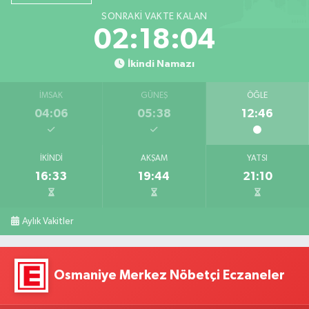
SONRAKI VAKTE KALAN
02:18:03
İkindi Namazı
İMSAK
GÜNEŞ
ÖĞLE
04:06
05:38
12:46
İKINDI
AKŞAM
YATSI
16:33
19:44
21:10
Aylık Vakitler
Osmaniye Merkez Nöbetçi Eczaneler