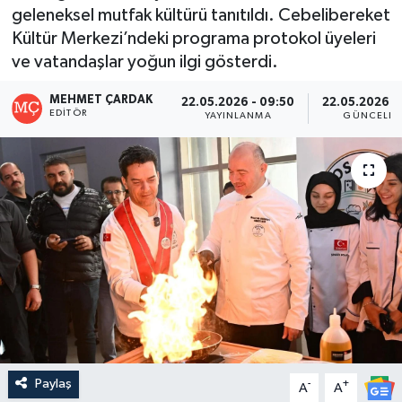
geleneksel mutfak kültürü tanıtıldı. Cebelibereket
Kültür Merkezi’ndeki programa protokol üyeleri
ve vatandaşlar yoğun ilgi gösterdi.
MEHMET ÇARDAK
22.05.2026 - 09:50
22.05.2026 -
EDITÖR
YAYINLANMA
GÜNCELLE
Paylaş
-
+
A
A