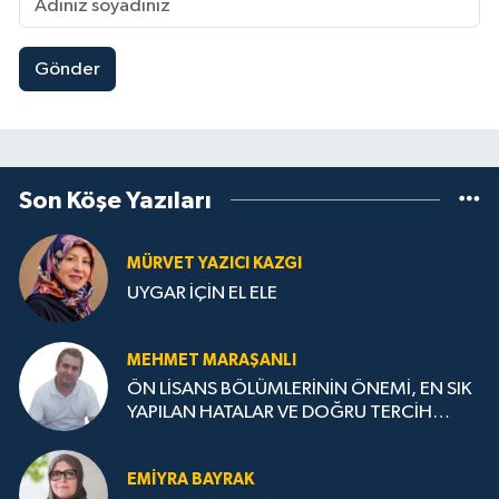
Gönder
Son Köşe Yazıları
MÜRVET YAZICI KAZGI
UYGAR İÇİN EL ELE
MEHMET MARAŞANLI
ÖN LİSANS BÖLÜMLERİNİN ÖNEMİ, EN SIK
YAPILAN HATALAR VE DOĞRU TERCİH
STRATEJİLERİ
EMIYRA BAYRAK