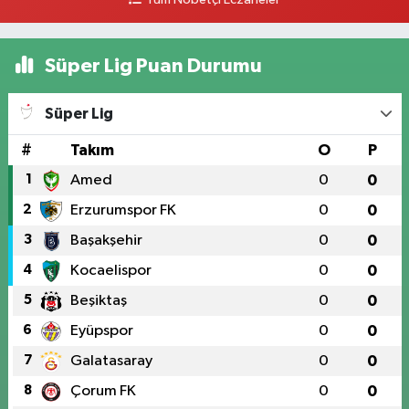
Tüm Nöbetçi Eczaneler
Süper Lig Puan Durumu
Süper Lig
#
Takım
O
P
1
Amed
0
0
2
Erzurumspor FK
0
0
3
Başakşehir
0
0
4
Kocaelispor
0
0
5
Beşiktaş
0
0
6
Eyüpspor
0
0
7
Galatasaray
0
0
8
Çorum FK
0
0