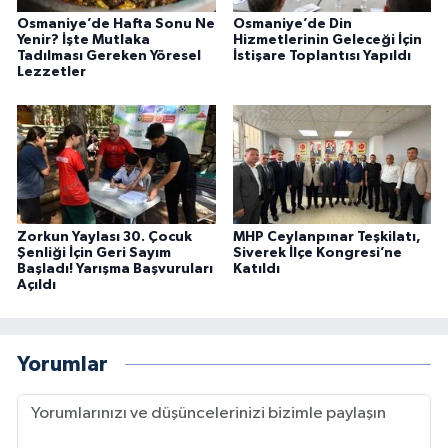
Osmaniye’de Hafta Sonu Ne
Osmaniye’de Din
Yenir? İşte Mutlaka
Hizmetlerinin Geleceği İçin
Tadılması Gereken Yöresel
İstişare Toplantısı Yapıldı
Lezzetler
Zorkun Yaylası 30. Çocuk
MHP Ceylanpınar Teşkilatı,
Şenliği İçin Geri Sayım
Siverek İlçe Kongresi’ne
Başladı! Yarışma Başvuruları
Katıldı
Açıldı
Yorumlar