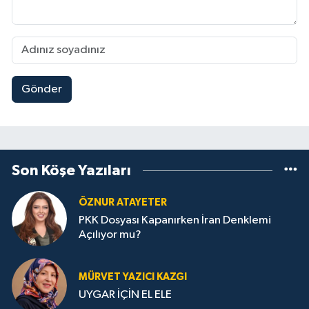
Gönder
Son Köşe Yazıları
ÖZNUR ATAYETER
PKK Dosyası Kapanırken İran Denklemi
Açılıyor mu?
MÜRVET YAZICI KAZGI
UYGAR İÇİN EL ELE