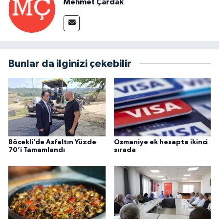
Mehmet Çardak
Bunlar da ilginizi çekebilir
Böcekli’de Asfaltın Yüzde
Osmaniye ek hesapta ikinci
70’i Tamamlandı
sırada