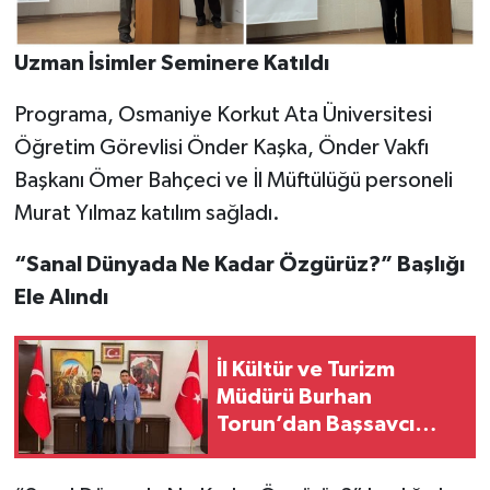
Uzman İsimler Seminere Katıldı
Programa, Osmaniye Korkut Ata Üniversitesi
Öğretim Görevlisi Önder Kaşka, Önder Vakfı
Başkanı Ömer Bahçeci ve İl Müftülüğü personeli
Murat Yılmaz katılım sağladı.
“Sanal Dünyada Ne Kadar Özgürüz?” Başlığı
Ele Alındı
İl Kültür ve Turizm
Müdürü Burhan
Torun’dan Başsavcı
Altınay’a Hayırlı Olsun
Ziyareti