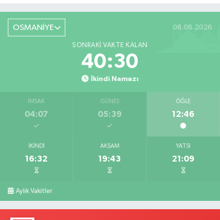
OSMANİYE
08.08.2026
SONRAKI VAKTE KALAN
40:29
İkindi Namazı
İMSAK
GÜNEŞ
ÖĞLE
04:07
05:39
12:46
İKINDI
AKŞAM
YATSI
16:32
19:43
21:09
Aylık Vakitler