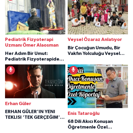
Pediatrik Fizyoterapi
Veysel Özaraz Anlatıyor
Uzmanı Ömer Alaosman
Bir Çocuğun Umudu, Bir
Her Adım Bir Umut:
Vakfın Yolculuğu Veysel
Pediatrik Fizyoterapiden
Özaraz Anlatıyor
İlham Veren Hikâyeler
Erhan Güler
ERHAN GÜLER'IN YENI
Enis Tataroğlu
TEKLISI 'TEK GERÇEĞIM'LE
68 Dili Akıcı Konuşan
BÜYÜK DÖNÜŞÜ
Öğretmenle Özel
Röportaj