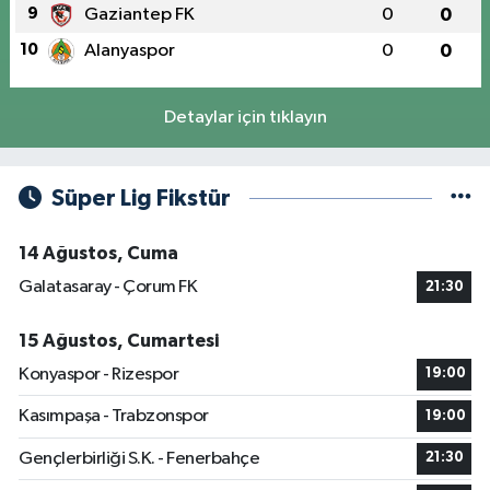
9
Gaziantep FK
0
0
10
Alanyaspor
0
0
Detaylar için tıklayın
Süper Lig Fikstür
14 Ağustos, Cuma
Galatasaray - Çorum FK
21:30
15 Ağustos, Cumartesi
Konyaspor - Rizespor
19:00
Kasımpaşa - Trabzonspor
19:00
Gençlerbirliği S.K. - Fenerbahçe
21:30