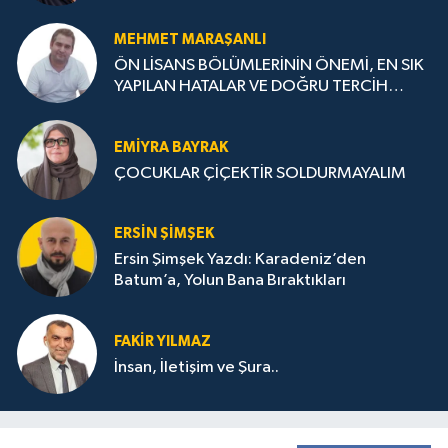
MEHMET MARAŞANLI
ÖN LİSANS BÖLÜMLERİNİN ÖNEMİ, EN SIK
YAPILAN HATALAR VE DOĞRU TERCİH
STRATEJİLERİ
EMIYRA BAYRAK
ÇOCUKLAR ÇİÇEKTİR SOLDURMAYALIM
ERSIN ŞIMŞEK
Ersin Şimşek Yazdı: Karadeniz’den
Batum’a, Yolun Bana Bıraktıkları
FAKIR YILMAZ
İnsan, İletişim ve Şura..