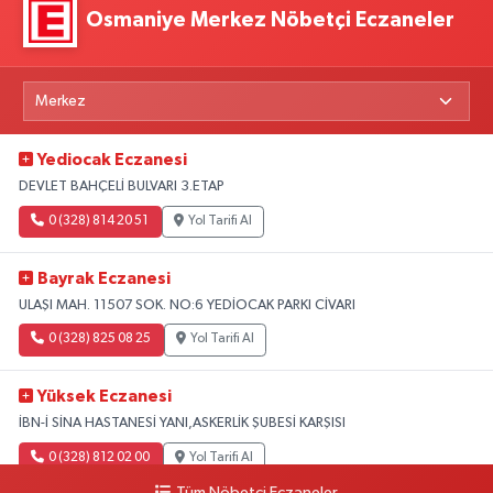
Osmaniye Merkez Nöbetçi Eczaneler
Yediocak Eczanesi
DEVLET BAHÇELİ BULVARI 3.ETAP
0 (328) 814 20 51
Yol Tarifi Al
Bayrak Eczanesi
ULAŞI MAH. 11507 SOK. NO:6 YEDİOCAK PARKI CİVARI
0 (328) 825 08 25
Yol Tarifi Al
Yüksek Eczanesi
İBN-İ SİNA HASTANESİ YANI,ASKERLİK ŞUBESİ KARŞISI
0 (328) 812 02 00
Yol Tarifi Al