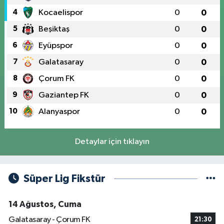
4
Kocaelispor
0
0
5
Beşiktaş
0
0
6
Eyüpspor
0
0
7
Galatasaray
0
0
8
Çorum FK
0
0
9
Gaziantep FK
0
0
10
Alanyaspor
0
0
Detaylar için tıklayın
Süper Lig Fikstür
14 Ağustos, Cuma
Galatasaray - Çorum FK
21:30