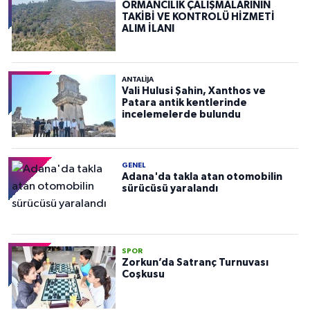
ORMANCILIK ÇALIŞMALARININ
TAKİBİ VE KONTROLÜ HİZMETİ
ALIM İLANI
ANTALIJA
Vali Hulusi Şahin, Xanthos ve
Patara antik kentlerinde
incelemelerde bulundu
GENEL
Adana'da takla atan otomobilin
sürücüsü yaralandı
SPOR
Zorkun’da Satranç Turnuvası
Coşkusu