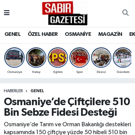
GENEL
Osmaniye Nöbetçi Eczaneler
GENEL
ÖZEL HABER
OSMANİYE
MAGAZİN
E
ÖZEL HABER
Osmaniye Hava Durumu
OSMANİYE
Osmaniye Trafik Yoğunluk Haritası
MAGAZİN
Süper Lig Puan Durumu ve Fikstür
Osmaniye
Hatay
Eğitim
Spor
Düziçi
Gündem
EKONOMİ
Tüm Manşetler
HABERLER
GENEL
Osmaniye’de Çiftçilere 510
SPOR
Son Dakika Haberleri
Bin Sebze Fidesi Desteği
RESMİ İLANLAR
Haber Arşivi
Osmaniye’de Tarım ve Orman Bakanlığı destekleri
kapsamında 150 çiftçiye yüzde 50 hibeli 510 bin