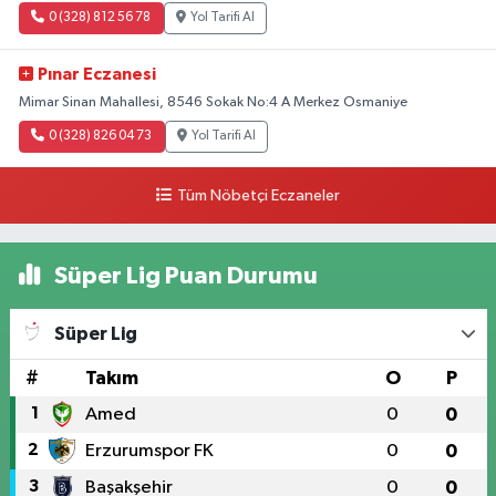
0 (328) 812 56 78
Yol Tarifi Al
Pınar Eczanesi
Mimar Sinan Mahallesi, 8546 Sokak No:4 A Merkez Osmaniye
0 (328) 826 04 73
Yol Tarifi Al
Tüm Nöbetçi Eczaneler
Süper Lig Puan Durumu
Süper Lig
#
Takım
O
P
1
Amed
0
0
2
Erzurumspor FK
0
0
3
Başakşehir
0
0