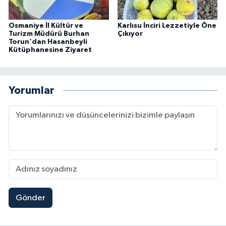
Osmaniye İl Kültür ve
Karlısu İnciri Lezzetiyle Öne
Turizm Müdürü Burhan
Çıkıyor
Torun'dan Hasanbeyli
Kütüphanesine Ziyaret
Yorumlar
Gönder