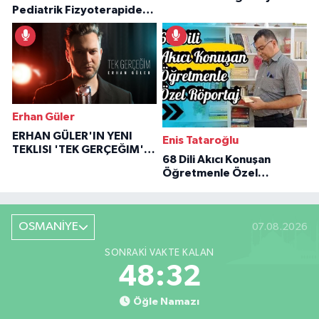
Pediatrik Fizyoterapiden
Özaraz Anlatıyor
İlham Veren Hikâyeler
Erhan Güler
ERHAN GÜLER'IN YENI
Enis Tataroğlu
TEKLISI 'TEK GERÇEĞIM'LE
68 Dili Akıcı Konuşan
BÜYÜK DÖNÜŞÜ
Öğretmenle Özel
Röportaj
OSMANİYE
07.08.2026
SONRAKI VAKTE KALAN
48:31
Öğle Namazı