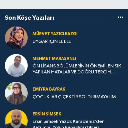
Son Köşe Yazıları
MÜRVET YAZICI KAZGI
UYGAR İÇİN EL ELE
MEHMET MARAŞANLI
ÖN LİSANS BÖLÜMLERİNİN ÖNEMİ, EN SIK
YAPILAN HATALAR VE DOĞRU TERCİH
STRATEJİLERİ
EMIYRA BAYRAK
ÇOCUKLAR ÇİÇEKTİR SOLDURMAYALIM
ERSIN ŞIMŞEK
Ersin Şimşek Yazdı: Karadeniz’den
Batum’a, Yolun Bana Bıraktıkları