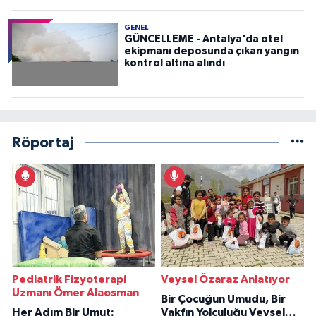
GENEL
GÜNCELLEME - Antalya'da otel
ekipmanı deposunda çıkan yangın
kontrol altına alındı
Röportaj
Pediatrik Fizyoterapi
Veysel Özaraz Anlatıyor
Uzmanı Ömer Alaosman
Bir Çocuğun Umudu, Bir
Her Adım Bir Umut:
Vakfın Yolculuğu Veysel