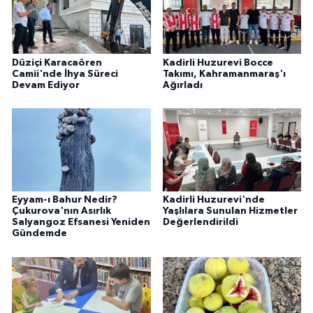
Düziçi Karacaören
Kadirli Huzurevi Bocce
Camii'nde İhya Süreci
Takımı, Kahramanmaraş'ı
Devam Ediyor
Ağırladı
Eyyam-ı Bahur Nedir?
Kadirli Huzurevi'nde
Çukurova'nın Asırlık
Yaşlılara Sunulan Hizmetler
Salyangoz Efsanesi Yeniden
Değerlendirildi
Gündemde