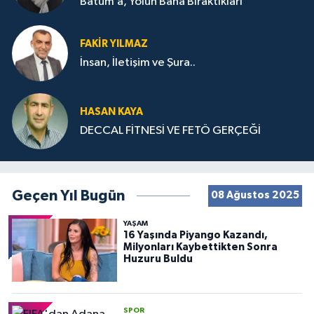
Batum’a, Yolun Bana Bıraktıkları
FAKIR YILMAZ
İnsan, İletişim ve Şura..
HASAN KAYA
DECCAL FİTNESİ VE FETÖ GERÇEĞİ
Geçen Yıl Bugün
08 Ağustos 2025
YAŞAM
16 Yaşında Piyango Kazandı,
Milyonları Kaybettikten Sonra
Huzuru Buldu
SPOR