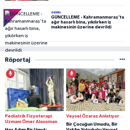
GENEL
GÜNCELLEME - Kahramanmaraş'ta
ağır hasarlı bina, yıkılırken iş
makinesinin üzerine devrildi
Röportaj
Pediatrik Fizyoterapi
Veysel Özaraz Anlatıyor
Uzmanı Ömer Alaosman
Bir Çocuğun Umudu, Bir
Her Adım Bir Umut:
Vakfın Yolculuğu Veysel