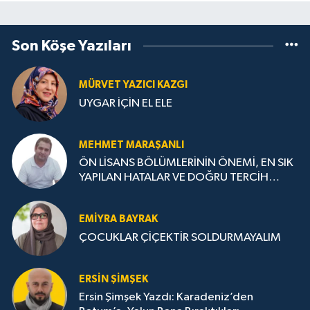
Son Köşe Yazıları
MÜRVET YAZICI KAZGI
UYGAR İÇİN EL ELE
MEHMET MARAŞANLI
ÖN LİSANS BÖLÜMLERİNİN ÖNEMİ, EN SIK
YAPILAN HATALAR VE DOĞRU TERCİH
STRATEJİLERİ
EMIYRA BAYRAK
ÇOCUKLAR ÇİÇEKTİR SOLDURMAYALIM
ERSIN ŞIMŞEK
Ersin Şimşek Yazdı: Karadeniz’den