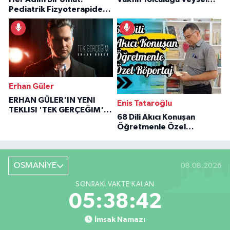
Pediatrik Fizyoterapiden
Özaraz Anlatıyor
İlham Veren Hikâyeler
Erhan Güler
ERHAN GÜLER'IN YENI
Enis Tataroğlu
TEKLISI 'TEK GERÇEĞIM'LE
68 Dili Akıcı Konuşan
BÜYÜK DÖNÜŞÜ
Öğretmenle Özel
Röportaj
OSMANİYE
08.08.2026
SONRAKI VAKTE KALAN
05:38:41
İmsak Namazı