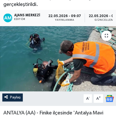
gerçekleştirildi.
AJANS MERKEZI
22.05.2026 - 09:07
22.05.2026 - 09
EDITÖR
YAYINLANMA
GÜNCELLEME
Paylaş
-
+
A
A
ANTALYA (AA) - Finike ilçesinde 'Antalya Mavi