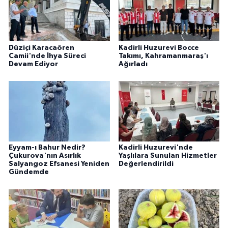
Düziçi Karacaören
Kadirli Huzurevi Bocce
Camii'nde İhya Süreci
Takımı, Kahramanmaraş'ı
Devam Ediyor
Ağırladı
Eyyam-ı Bahur Nedir?
Kadirli Huzurevi'nde
Çukurova'nın Asırlık
Yaşlılara Sunulan Hizmetler
Salyangoz Efsanesi Yeniden
Değerlendirildi
Gündemde