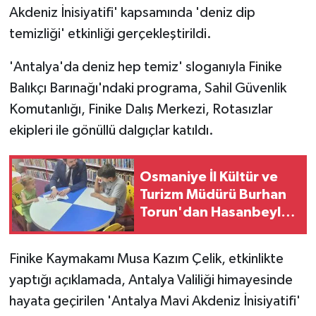
Akdeniz İnisiyatifi' kapsamında 'deniz dip
temizliği' etkinliği gerçekleştirildi.
'Antalya'da deniz hep temiz' sloganıyla Finike
Balıkçı Barınağı'ndaki programa, Sahil Güvenlik
Komutanlığı, Finike Dalış Merkezi, Rotasızlar
ekipleri ile gönüllü dalgıçlar katıldı.
Osmaniye İl Kültür ve
Turizm Müdürü Burhan
Torun'dan Hasanbeyli
Kütüphanesine Ziyaret
Finike Kaymakamı Musa Kazım Çelik, etkinlikte
yaptığı açıklamada, Antalya Valiliği himayesinde
hayata geçirilen 'Antalya Mavi Akdeniz İnisiyatifi'