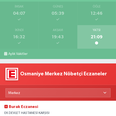
İMSAK
GÜNEŞ
ÖĞLE
04:07
05:39
12:46
İKINDI
AKŞAM
YATSI
16:32
19:43
21:09
Aylık Vakitler
Osmaniye Merkez Nöbetçi Eczaneler
Burak Eczanesi
EK DEVLET HASTANESİ KARŞISI