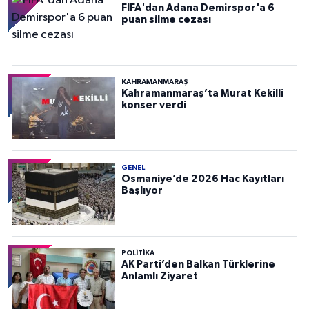
FIFA'dan Adana Demirspor'a 6
puan silme cezası
KAHRAMANMARAŞ
Kahramanmaraş’ta Murat Kekilli
konser verdi
GENEL
Osmaniye’de 2026 Hac Kayıtları
Başlıyor
POLITIKA
AK Parti’den Balkan Türklerine
Anlamlı Ziyaret