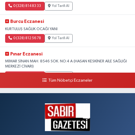
0 (328) 814 83 33
Yol Tarifi Al
Burcu Eczanesi
KURTULUŞ SAĞLIK OCAĞI YANI
0 (328) 812 56 78
Yol Tarifi Al
Pınar Eczanesi
MİMAR SİNAN MAH. 8546 SOK. NO:4 A (HASAN KESKİNER AİLE SAĞLIĞI
MERKEZİ CİVARI)
0 (328) 826 04 73
Yol Tarifi Al
Tüm Nöbetçi Eczaneler