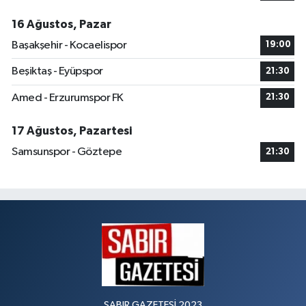
16 Ağustos, Pazar
Başakşehir - Kocaelispor
19:00
Beşiktaş - Eyüpspor
21:30
Amed - Erzurumspor FK
21:30
17 Ağustos, Pazartesi
Samsunspor - Göztepe
21:30
SABIR GAZETESİ 2023