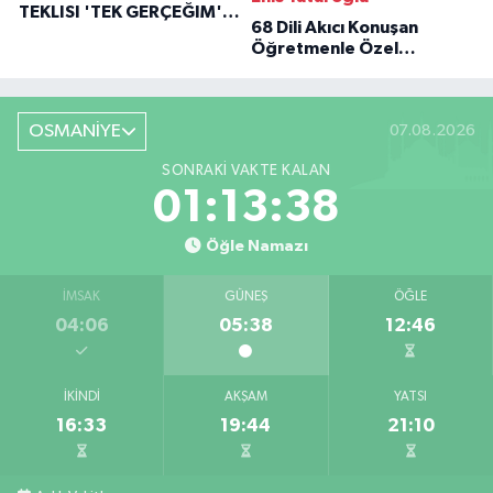
TEKLISI 'TEK GERÇEĞIM'LE
68 Dili Akıcı Konuşan
BÜYÜK DÖNÜŞÜ
Öğretmenle Özel
Röportaj
OSMANİYE
07.08.2026
SONRAKI VAKTE KALAN
01:13:36
Öğle Namazı
İMSAK
GÜNEŞ
ÖĞLE
04:06
05:38
12:46
İKINDI
AKŞAM
YATSI
16:33
19:44
21:10