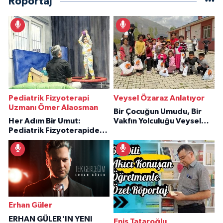
Röportaj
Pediatrik Fizyoterapi
Veysel Özaraz Anlatıyor
Uzmanı Ömer Alaosman
Bir Çocuğun Umudu, Bir
Her Adım Bir Umut:
Vakfın Yolculuğu Veysel
Pediatrik Fizyoterapiden
Özaraz Anlatıyor
İlham Veren Hikâyeler
Erhan Güler
ERHAN GÜLER'IN YENI
Enis Tataroğlu