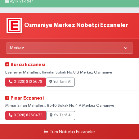
Aylık Vakitler
Osmaniye Merkez Nöbetçi Eczaneler
Burcu Eczanesi
Esenevler Mahallesi, Kayalar Sokak No:8 B Merkez Osmaniye
0 (328) 812 56 78
Yol Tarifi Al
Pınar Eczanesi
Mimar Sinan Mahallesi, 8546 Sokak No:4 A Merkez Osmaniye
0 (328) 826 04 73
Yol Tarifi Al
Tüm Nöbetçi Eczaneler