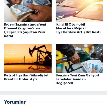
Kıdem Tazminatında Yeni
İkinci El Otomobil
Dönem! Yargıtay'dan
Alacaklara Müjde!
Çalışanları Şaşırtan Prim
Fiyatlardaki Artış Hız Kesti
Kararı
Petrol Fiyatları Yükselişte!
Benzine Yeni Zam Geliyor!
Brent 83 Doları Aştı
Tabelalar Yeniden
Değişecek
Yorumlar