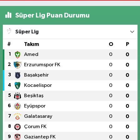
Süper Lig Puan Durumu
Süper Lig
#
Takım
O
P
1
Amed
0
0
2
Erzurumspor FK
0
0
3
Başakşehir
0
0
4
Kocaelispor
0
0
5
Beşiktaş
0
0
6
Eyüpspor
0
0
7
Galatasaray
0
0
8
Çorum FK
0
0
9
Gaziantep FK
0
0