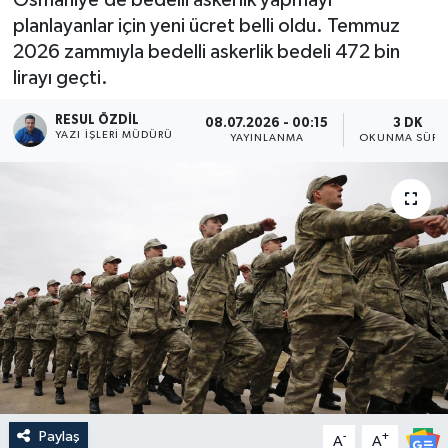
planlayanlar için yeni ücret belli oldu. Temmuz
2026 zammıyla bedelli askerlik bedeli 472 bin
lirayı geçti.
RESUL ÖZDIL
08.07.2026 - 00:15
3 DK
YAZI İŞLERI MÜDÜRÜ
YAYINLANMA
OKUNMA SÜRE
Paylaş
-
+
A
A