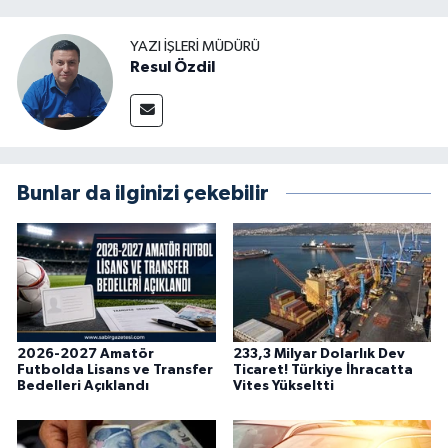
YAZI İŞLERI MÜDÜRÜ
Resul Özdil
Bunlar da ilginizi çekebilir
2026-2027 Amatör
233,3 Milyar Dolarlık Dev
Futbolda Lisans ve Transfer
Ticaret! Türkiye İhracatta
Bedelleri Açıklandı
Vites Yükseltti