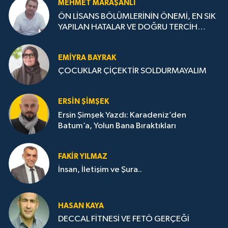
MEHMET MARAŞANLI
ÖN LİSANS BÖLÜMLERİNİN ÖNEMİ, EN SIK
YAPILAN HATALAR VE DOĞRU TERCİH
STRATEJİLERİ
EMIYRA BAYRAK
ÇOCUKLAR ÇİÇEKTİR SOLDURMAYALIM
ERSIN ŞIMŞEK
Ersin Şimşek Yazdı: Karadeniz’den
Batum’a, Yolun Bana Bıraktıkları
FAKIR YILMAZ
İnsan, İletişim ve Şura..
HASAN KAYA
DECCAL FİTNESİ VE FETÖ GERÇEĞİ