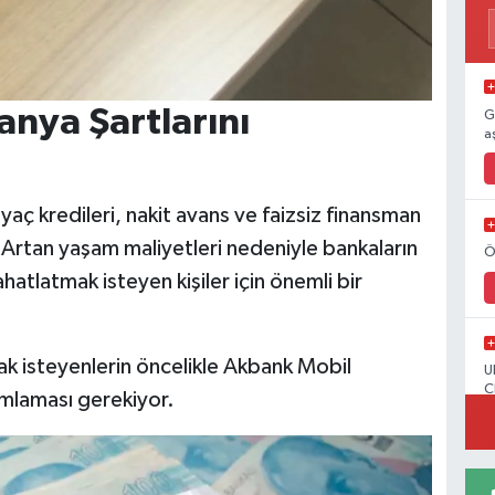
nya Şartlarını
G
a
yaç kredileri, nakit avans ve faizsiz finansman
 Artan yaşam maliyetleri nedeniyle bankaların
Ö
ahatlatmak isteyen kişiler için önemli bir
 isteyenlerin öncelikle Akbank Mobil
U
C
mlaması gerekiyor.