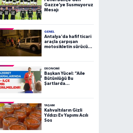
Gazze’ye Susmuyoruz
Mesajı
GENEL
Antalya'da hafif ticari
araçla çarpışan
motosikletin sürücüsü
yaralandı
EKONOMI
Başkan Yücel: “Aile
Bütünlüğü Bu
Şartlarda
Sağlanamaz”
YAŞAM
Kahvaltıların Gizli
Yıldızı Ev Yapımı Acılı
Sos