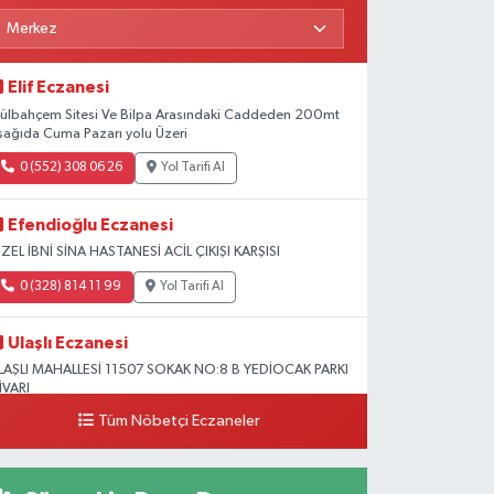
Elif Eczanesi
ülbahçem Sitesi Ve Bilpa Arasındaki Caddeden 200mt
şağıda Cuma Pazarı yolu Üzeri
0 (552) 308 06 26
Yol Tarifi Al
Efendioğlu Eczanesi
ZEL İBNİ SİNA HASTANESİ ACİL ÇIKIŞI KARŞISI
0 (328) 814 11 99
Yol Tarifi Al
Ulaşlı Eczanesi
LAŞLI MAHALLESİ 11507 SOKAK NO:8 B YEDİOCAK PARKI
İVARI
Tüm Nöbetçi Eczaneler
0 (546) 158 81 80
Yol Tarifi Al