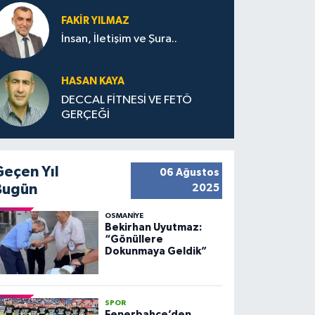
FAKIR YILMAZ
İnsan, İletişim ve Şura..
HASAN KAYA
DECCAL FİTNESİ VE FETÖ
GERÇEĞİ
Geçen Yıl
06 Ağustos
Bugün
2025
OSMANIYE
Bekirhan Uyutmaz:
“Gönüllere
Dokunmaya Geldik”
SPOR
Fenerbahçe’den