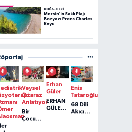
DOĞA - GEZI
Mersin’in Saklı Plajı
Bozyazı Prens Charles
Koyu
Röportaj
Erhan
ediatrik
Veysel
Enis
Güler
izyoterapi
Özaraz
Tataroğlu
ERHAN
Uzmanı
Anlatıyor
68 Dili
GÜLER'IN
Ömer
Bir
Akıcı
YENI
Alaosman
Çocuğun
Konuşan
TEKLISI
Her
Umudu,
Öğretmenle
'TEK