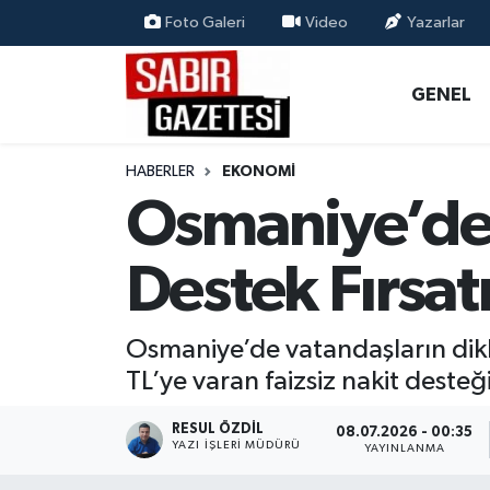
Foto Galeri
Video
Yazarlar
GENEL
Osmaniye Nöbetçi Eczaneler
GENEL
ÖZEL HABER
Osmaniye Hava Durumu
HABERLER
EKONOMI
OSMANİYE
Osmaniye Trafik Yoğunluk Haritası
Osmaniye’de 
MAGAZİN
Süper Lig Puan Durumu ve Fikstür
Destek Fırsat
EKONOMİ
Tüm Manşetler
Osmaniye’de vatandaşların dik
SPOR
Son Dakika Haberleri
TL’ye varan faizsiz nakit desteğ
RESMİ İLANLAR
Haber Arşivi
RESUL ÖZDIL
08.07.2026 - 00:35
YAZI İŞLERI MÜDÜRÜ
YAYINLANMA