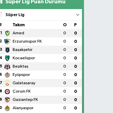
Süper Lig Puan Durumu
Süper Lig
#
Takım
O
P
1
Amed
0
0
2
Erzurumspor FK
0
0
3
Başakşehir
0
0
4
Kocaelispor
0
0
5
Beşiktaş
0
0
6
Eyüpspor
0
0
7
Galatasaray
0
0
8
Çorum FK
0
0
9
Gaziantep FK
0
0
0
Alanyaspor
0
0