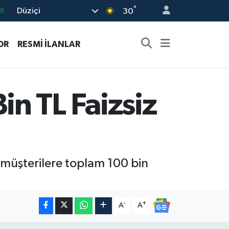
°
Düziçi
6
30
2
OR
RESMİ İLANLAR
2
2
8
n TL Faizsiz
9
müşterilere toplam 100 bin
-
+
A
A