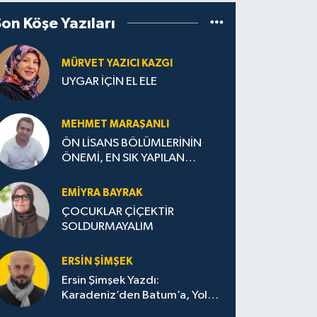
Son Köşe Yazıları
MÜRVET YAZICI KAZGI
UYGAR İÇİN EL ELE
MEHMET MARAŞANLI
ÖN LİSANS BÖLÜMLERİNİN
ÖNEMİ, EN SIK YAPILAN
HATALAR VE DOĞRU TERCİH
STRATEJİLERİ
EMIYRA BAYRAK
ÇOCUKLAR ÇİÇEKTİR
SOLDURMAYALIM
ERSIN ŞIMŞEK
Ersin Şimşek Yazdı:
Karadeniz’den Batum’a, Yolun
Bana Bıraktıkları