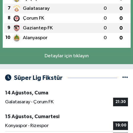
7
Galatasaray
0
0
8
Çorum FK
0
0
9
Gaziantep FK
0
0
10
Alanyaspor
0
0
Detaylar için tıklayın
Süper Lig Fikstür
14 Ağustos, Cuma
Galatasaray - Çorum FK
21:30
15 Ağustos, Cumartesi
Konyaspor - Rizespor
19:00