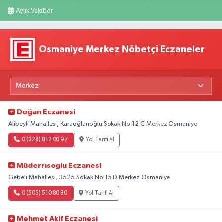
Aylık Vakitler
Osmaniye Merkez Nöbetçi Eczaneler
Doğan Eczanesi
Alibeyli Mahallesi, Karaoğlanoğlu Sokak No:12 C Merkez Osmaniye
0 (328) 812 00 97
Yol Tarifi Al
Müderrısoglu Eczanesi
Gebeli Mahallesi, 3525.Sokak No:15 D Merkez Osmaniye
0 (505) 510 80 80
Yol Tarifi Al
Mehmet Akif Eczanesi