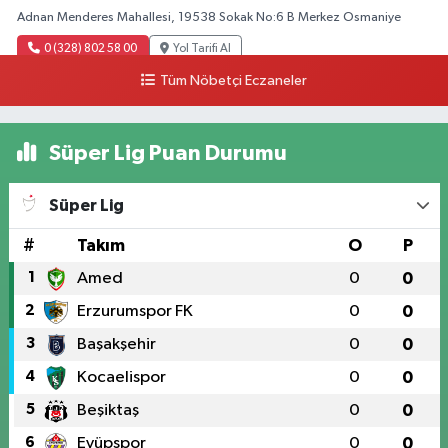
Adnan Menderes Mahallesi, 19538 Sokak No:6 B Merkez Osmaniye
0 (328) 802 58 00
Yol Tarifi Al
Tüm Nöbetçi Eczaneler
Süper Lig Puan Durumu
Süper Lig
#
Takım
O
P
1
Amed
0
0
2
Erzurumspor FK
0
0
3
Başakşehir
0
0
4
Kocaelispor
0
0
5
Beşiktaş
0
0
6
Eyüpspor
0
0