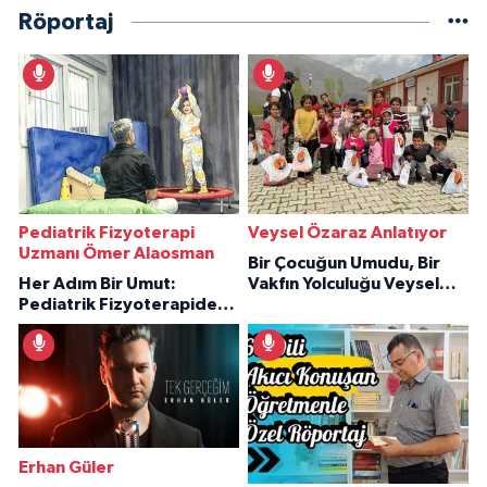
Röportaj
Pediatrik Fizyoterapi
Veysel Özaraz Anlatıyor
Uzmanı Ömer Alaosman
Bir Çocuğun Umudu, Bir
Her Adım Bir Umut:
Vakfın Yolculuğu Veysel
Pediatrik Fizyoterapiden
Özaraz Anlatıyor
İlham Veren Hikâyeler
Erhan Güler