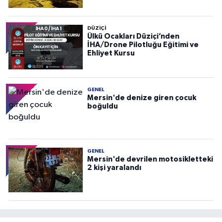
DÜZIÇI
Ülkü Ocakları Düziçi’nden
İHA/Drone Pilotluğu Eğitimi ve
Ehliyet Kursu
GENEL
Mersin'de denize giren çocuk
boğuldu
GENEL
Mersin'de devrilen motosikletteki
2 kişi yaralandı