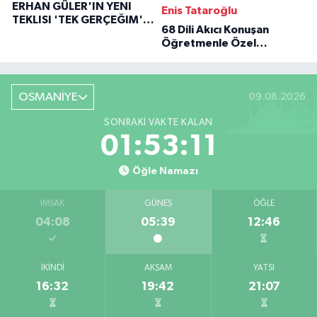
ERHAN GÜLER'IN YENI
Enis Tataroğlu
TEKLISI 'TEK GERÇEĞIM'LE
68 Dili Akıcı Konuşan
BÜYÜK DÖNÜŞÜ
Öğretmenle Özel
Röportaj
OSMANİYE
09.08.2026
SONRAKI VAKTE KALAN
01:53:10
Öğle Namazı
İMSAK
GÜNEŞ
ÖĞLE
04:08
05:39
12:46
İKINDI
AKŞAM
YATSI
16:32
19:42
21:07