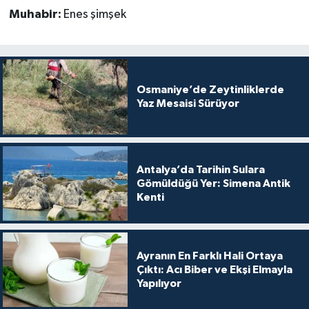
Muhabir:
Enes şimşek
Osmaniye’de Zeytinliklerde
Yaz Mesaisi Sürüyor
Antalya’da Tarihin Sulara
Gömüldüğü Yer: Simena Antik
Kenti
Ayranın En Farklı Hali Ortaya
Çıktı: Acı Biber ve Ekşi Elmayla
Yapılıyor