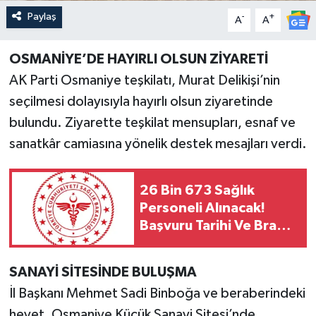
Paylaş
-
+
A
A
OSMANİYE’DE HAYIRLI OLSUN ZİYARETİ
AK Parti Osmaniye teşkilatı, Murat Delikişi’nin
seçilmesi dolayısıyla hayırlı olsun ziyaretinde
bulundu. Ziyarette teşkilat mensupları, esnaf ve
sanatkâr camiasına yönelik destek mesajları verdi.
26 Bin 673 Sağlık
Personeli Alınacak!
Başvuru Tarihi Ve Branş
Dağılımı Belli Oldu Mu?
SANAYİ SİTESİNDE BULUŞMA
İl Başkanı Mehmet Sadi Binboğa ve beraberindeki
heyet, Osmaniye Küçük Sanayi Sitesi’nde