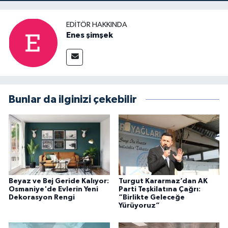
EDITÖR HAKKINDA
Enes şimşek
Bunlar da ilginizi çekebilir
Beyaz ve Bej Geride Kalıyor:
Turgut Kararmaz’dan AK
Osmaniye'de Evlerin Yeni
Parti Teşkilatına Çağrı:
Dekorasyon Rengi
“Birlikte Geleceğe
Yürüyoruz”