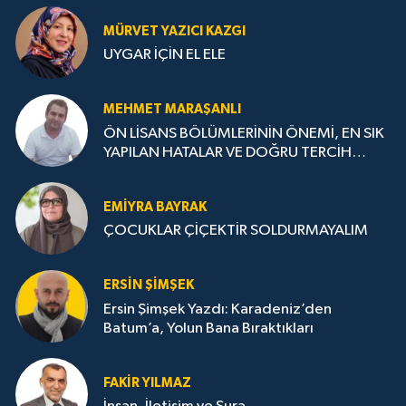
MÜRVET YAZICI KAZGI
UYGAR İÇİN EL ELE
MEHMET MARAŞANLI
ÖN LİSANS BÖLÜMLERİNİN ÖNEMİ, EN SIK
YAPILAN HATALAR VE DOĞRU TERCİH
STRATEJİLERİ
EMIYRA BAYRAK
ÇOCUKLAR ÇİÇEKTİR SOLDURMAYALIM
ERSIN ŞIMŞEK
Ersin Şimşek Yazdı: Karadeniz’den
Batum’a, Yolun Bana Bıraktıkları
FAKIR YILMAZ