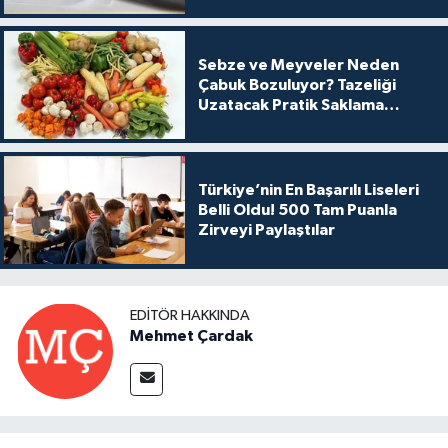
Sebze ve Meyveler Neden
Çabuk Bozuluyor? Tazeliği
Uzatacak Pratik Saklama
Yöntemleri
Türkiye’nin En Başarılı Liseleri
Belli Oldu! 500 Tam Puanla
Zirveyi Paylaştılar
EDITÖR HAKKINDA
Mehmet Çardak