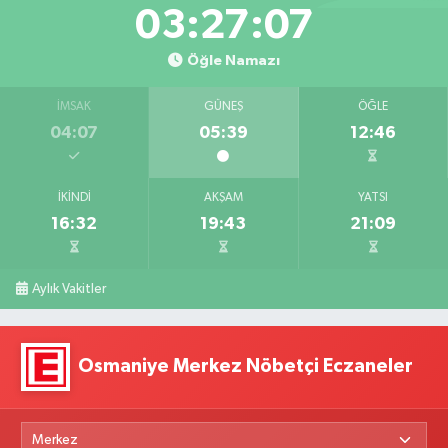
03:27:06
Öğle Namazı
İMSAK
GÜNEŞ
ÖĞLE
04:07
05:39
12:46
İKINDI
AKŞAM
YATSI
16:32
19:43
21:09
Aylık Vakitler
Osmaniye Merkez Nöbetçi Eczaneler