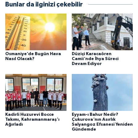
Bunlar da ilginizi çekebilir
Osmaniye’de Bugün Hava
Düziçi Karacaören
Nasıl Olacak?
Camii'nde İhya Süreci
Devam Ediyor
Kadirli Huzurevi Bocce
Eyyam-ı Bahur Nedir?
Takımı, Kahramanmaraş'ı
Çukurova'nın Asırlık
Ağırladı
Salyangoz Efsanesi Yeniden
Gündemde