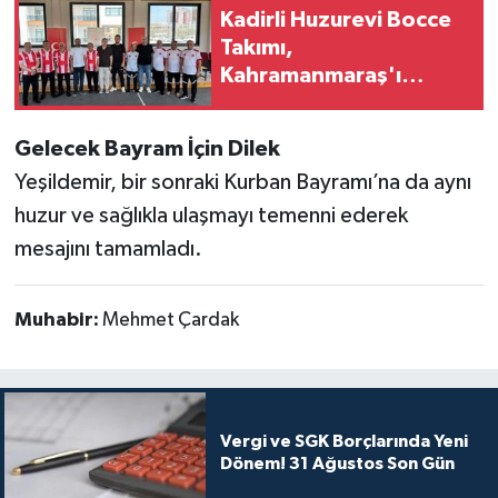
Kadirli Huzurevi Bocce
Takımı,
Kahramanmaraş'ı
Ağırladı
Gelecek Bayram İçin Dilek
Yeşildemir, bir sonraki Kurban Bayramı’na da aynı
huzur ve sağlıkla ulaşmayı temenni ederek
mesajını tamamladı.
Muhabir:
Mehmet Çardak
Vergi ve SGK Borçlarında Yeni
Dönem! 31 Ağustos Son Gün