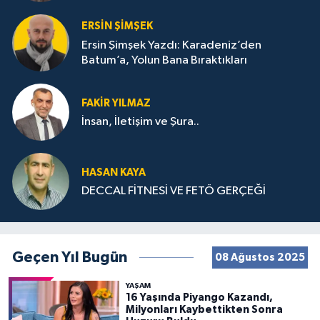
ERSIN ŞIMŞEK
Ersin Şimşek Yazdı: Karadeniz’den
Batum’a, Yolun Bana Bıraktıkları
FAKIR YILMAZ
İnsan, İletişim ve Şura..
HASAN KAYA
DECCAL FİTNESİ VE FETÖ GERÇEĞİ
Geçen Yıl Bugün
08 Ağustos 2025
YAŞAM
16 Yaşında Piyango Kazandı,
Milyonları Kaybettikten Sonra