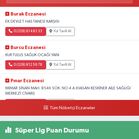
Burak Eczanesi
EK DEVLET HASTANESİ KARŞISI
0 (328) 814 83 33
Yol Tarifi Al
Burcu Eczanesi
KURTULUŞ SAĞLIK OCAĞI YANI
0 (328) 812 56 78
Yol Tarifi Al
Pınar Eczanesi
MİMAR SİNAN MAH. 8546 SOK. NO:4 A (HASAN KESKİNER AİLE SAĞLIĞI
MERKEZİ CİVARI)
0 (328) 826 04 73
Yol Tarifi Al
Tüm Nöbetçi Eczaneler
Süper Lig Puan Durumu