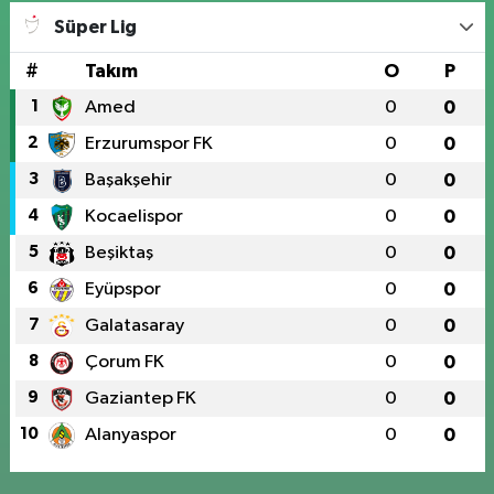
Süper Lig
#
Takım
O
P
1
Amed
0
0
2
Erzurumspor FK
0
0
3
Başakşehir
0
0
4
Kocaelispor
0
0
5
Beşiktaş
0
0
6
Eyüpspor
0
0
7
Galatasaray
0
0
8
Çorum FK
0
0
9
Gaziantep FK
0
0
10
Alanyaspor
0
0