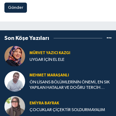
Gönder
Son Köşe Yazıları
MÜRVET YAZICI KAZGI
UYGAR İÇİN EL ELE
MEHMET MARAŞANLI
ÖN LİSANS BÖLÜMLERİNİN ÖNEMİ, EN SIK
YAPILAN HATALAR VE DOĞRU TERCİH
STRATEJİLERİ
EMIYRA BAYRAK
ÇOCUKLAR ÇİÇEKTİR SOLDURMAYALIM