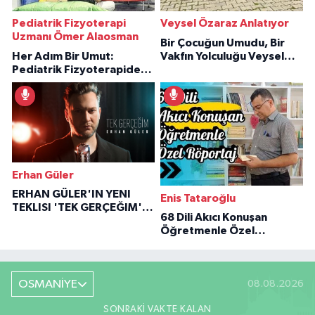
Pediatrik Fizyoterapi
Veysel Özaraz Anlatıyor
Uzmanı Ömer Alaosman
Bir Çocuğun Umudu, Bir
Her Adım Bir Umut:
Vakfın Yolculuğu Veysel
Pediatrik Fizyoterapiden
Özaraz Anlatıyor
İlham Veren Hikâyeler
Erhan Güler
ERHAN GÜLER'IN YENI
Enis Tataroğlu
TEKLISI 'TEK GERÇEĞIM'LE
68 Dili Akıcı Konuşan
BÜYÜK DÖNÜŞÜ
Öğretmenle Özel
Röportaj
OSMANİYE
08.08.2026
SONRAKI VAKTE KALAN