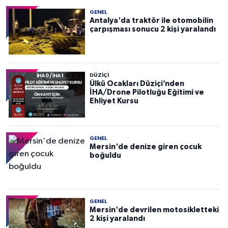
GENEL
Antalya'da traktör ile otomobilin
çarpışması sonucu 2 kişi yaralandı
DÜZIÇI
Ülkü Ocakları Düziçi’nden
İHA/Drone Pilotluğu Eğitimi ve
Ehliyet Kursu
GENEL
Mersin'de denize giren çocuk
boğuldu
GENEL
Mersin'de devrilen motosikletteki
2 kişi yaralandı