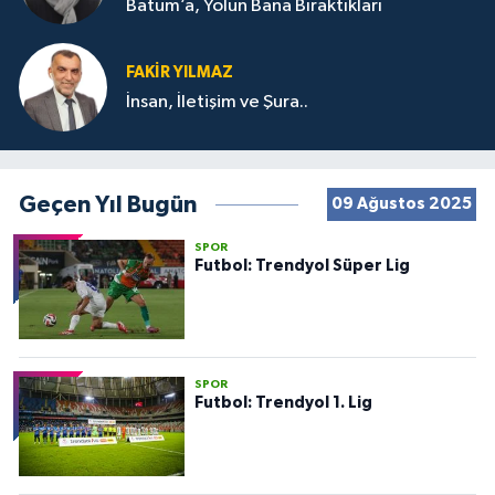
Batum’a, Yolun Bana Bıraktıkları
FAKIR YILMAZ
İnsan, İletişim ve Şura..
Geçen Yıl Bugün
09 Ağustos 2025
SPOR
Futbol: Trendyol Süper Lig
SPOR
Futbol: Trendyol 1. Lig