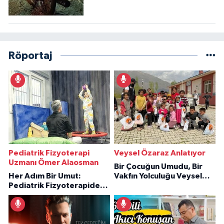
Röportaj
Pediatrik Fizyoterapi
Veysel Özaraz Anlatıyor
Uzmanı Ömer Alaosman
Bir Çocuğun Umudu, Bir
Her Adım Bir Umut:
Vakfın Yolculuğu Veysel
Pediatrik Fizyoterapiden
Özaraz Anlatıyor
İlham Veren Hikâyeler