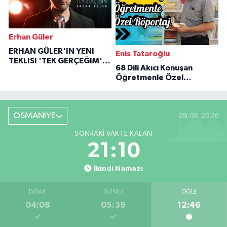
Erhan Güler
ERHAN GÜLER'IN YENI
Enis Tataroğlu
TEKLISI 'TEK GERÇEĞIM'LE
68 Dili Akıcı Konuşan
BÜYÜK DÖNÜŞÜ
Öğretmenle Özel
Röportaj
OSMANİYE
09.08.2026
SONRAKI VAKTE KALAN
21:09
İkindi Namazı
İMSAK
GÜNEŞ
ÖĞLE
04:08
05:39
12:46