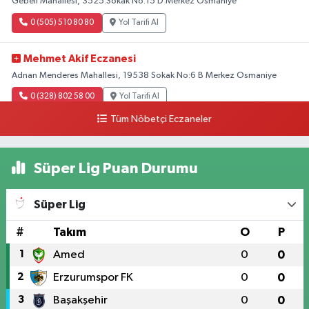
Gebeli Mahallesi, 3525.Sokak No:15 D Merkez Osmaniye
0 (505) 510 80 80
Yol Tarifi Al
Mehmet Akif Eczanesi
Adnan Menderes Mahallesi, 19538 Sokak No:6 B Merkez Osmaniye
0 (328) 802 58 00
Yol Tarifi Al
Tüm Nöbetçi Eczaneler
Süper Lig Puan Durumu
Süper Lig
#
Takım
O
P
1
Amed
0
0
2
Erzurumspor FK
0
0
3
Başakşehir
0
0