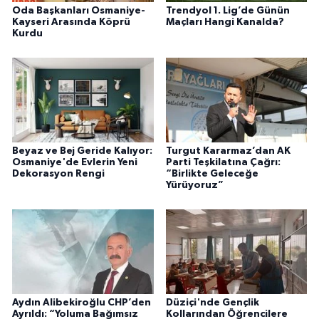
Oda Başkanları Osmaniye-
Trendyol 1. Lig’de Günün
Kayseri Arasında Köprü
Maçları Hangi Kanalda?
Kurdu
Beyaz ve Bej Geride Kalıyor:
Turgut Kararmaz’dan AK
Osmaniye'de Evlerin Yeni
Parti Teşkilatına Çağrı:
Dekorasyon Rengi
“Birlikte Geleceğe
Yürüyoruz”
Aydın Alibekiroğlu CHP’den
Düziçi'nde Gençlik
Ayrıldı: “Yoluma Bağımsız
Kollarından Öğrencilere