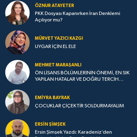
ÖZNUR ATAYETER
PKK Dosyası Kapanırken İran Denklemi
Açılıyor mu?
MÜRVET YAZICI KAZGI
UYGAR İÇİN EL ELE
MEHMET MARAŞANLI
ÖN LİSANS BÖLÜMLERİNİN ÖNEMİ, EN SIK
YAPILAN HATALAR VE DOĞRU TERCİH
STRATEJİLERİ
EMIYRA BAYRAK
ÇOCUKLAR ÇİÇEKTİR SOLDURMAYALIM
ERSIN ŞIMŞEK
Ersin Şimşek Yazdı: Karadeniz’den