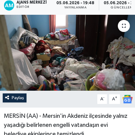
AJANS MERKEZI
05.06.2026 - 19:48
05.06.2026 - 2
EDITÖR
YAYINLANMA
GÜNCELLEM
Paylaş
-
+
A
A
MERSİN (AA) - Mersin'in Akdeniz ilçesinde yalnız
yaşadığı belirlenen engelli vatandaşın evi
belediye ekiplerince temizlendi.