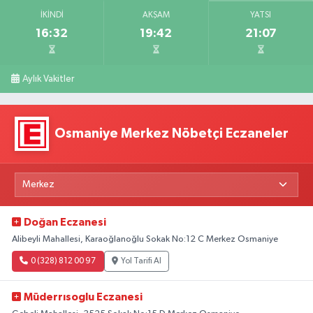
İKINDI
AKŞAM
YATSI
16:32
19:42
21:07
Aylık Vakitler
Osmaniye Merkez Nöbetçi Eczaneler
Doğan Eczanesi
Alibeyli Mahallesi, Karaoğlanoğlu Sokak No:12 C Merkez Osmaniye
0 (328) 812 00 97
Yol Tarifi Al
Müderrısoglu Eczanesi