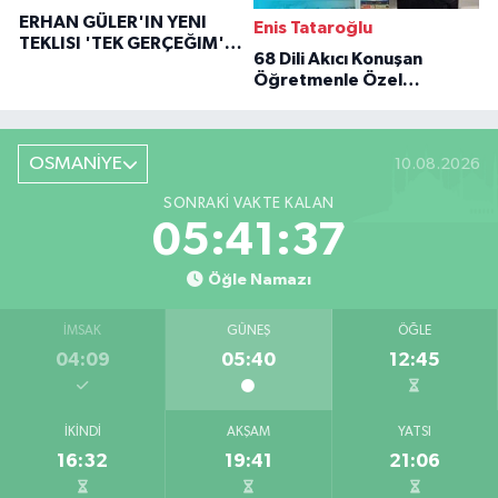
ERHAN GÜLER'IN YENI
Enis Tataroğlu
TEKLISI 'TEK GERÇEĞIM'LE
68 Dili Akıcı Konuşan
BÜYÜK DÖNÜŞÜ
Öğretmenle Özel
Röportaj
OSMANİYE
10.08.2026
SONRAKI VAKTE KALAN
05:41:36
Öğle Namazı
İMSAK
GÜNEŞ
ÖĞLE
04:09
05:40
12:45
İKINDI
AKŞAM
YATSI
16:32
19:41
21:06