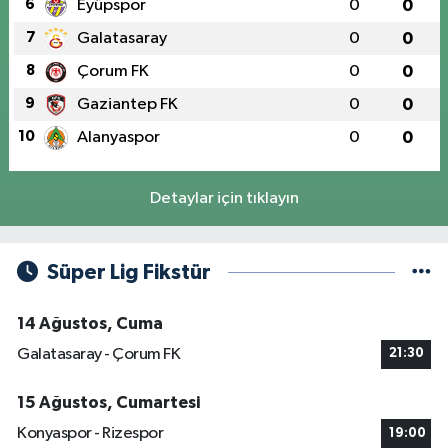
6
Eyüpspor
0
0
7
Galatasaray
0
0
8
Çorum FK
0
0
9
Gaziantep FK
0
0
10
Alanyaspor
0
0
Detaylar için tıklayın
Süper Lig Fikstür
14 Ağustos, Cuma
Galatasaray - Çorum FK
21:30
15 Ağustos, Cumartesi
Konyaspor - Rizespor
19:00