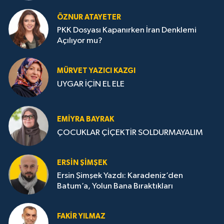
ÖZNUR ATAYETER
PKK Dosyası Kapanırken İran Denklemi
Açılıyor mu?
MÜRVET YAZICI KAZGI
UYGAR İÇİN EL ELE
EMIYRA BAYRAK
ÇOCUKLAR ÇİÇEKTİR SOLDURMAYALIM
ERSIN ŞIMŞEK
Ersin Şimşek Yazdı: Karadeniz’den
Batum’a, Yolun Bana Bıraktıkları
FAKIR YILMAZ