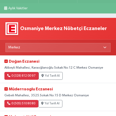
Aylık Vakitler
Osmaniye Merkez Nöbetçi Eczaneler
Doğan Eczanesi
Alibeyli Mahallesi, Karaoğlanoğlu Sokak No:12 C Merkez Osmaniye
0 (328) 812 00 97
Yol Tarifi Al
Müderrısoglu Eczanesi
Gebeli Mahallesi, 3525.Sokak No:15 D Merkez Osmaniye
0 (505) 510 80 80
Yol Tarifi Al