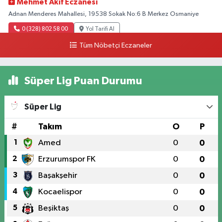
Mehmet Akif Eczanesi
Adnan Menderes Mahallesi, 19538 Sokak No:6 B Merkez Osmaniye
0 (328) 802 58 00
Yol Tarifi Al
Tüm Nöbetçi Eczaneler
Süper Lig Puan Durumu
Süper Lig
#
Takım
O
P
1
Amed
0
0
2
Erzurumspor FK
0
0
3
Başakşehir
0
0
4
Kocaelispor
0
0
5
Beşiktaş
0
0