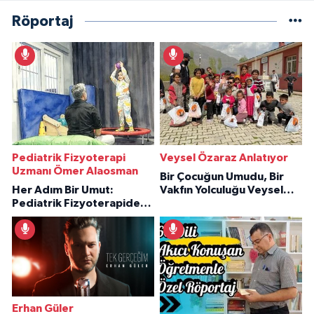
Röportaj
Pediatrik Fizyoterapi
Veysel Özaraz Anlatıyor
Uzmanı Ömer Alaosman
Bir Çocuğun Umudu, Bir
Her Adım Bir Umut:
Vakfın Yolculuğu Veysel
Pediatrik Fizyoterapiden
Özaraz Anlatıyor
İlham Veren Hikâyeler
Erhan Güler