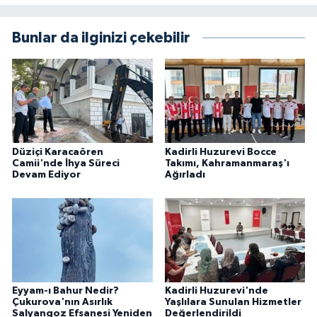
Bunlar da ilginizi çekebilir
Düziçi Karacaören
Kadirli Huzurevi Bocce
Camii'nde İhya Süreci
Takımı, Kahramanmaraş'ı
Devam Ediyor
Ağırladı
Eyyam-ı Bahur Nedir?
Kadirli Huzurevi'nde
Çukurova'nın Asırlık
Yaşlılara Sunulan Hizmetler
Salyangoz Efsanesi Yeniden
Değerlendirildi