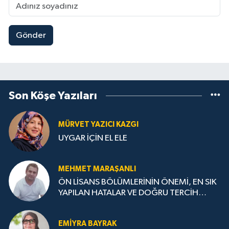
Gönder
Son Köşe Yazıları
MÜRVET YAZICI KAZGI
UYGAR İÇİN EL ELE
MEHMET MARAŞANLI
ÖN LİSANS BÖLÜMLERİNİN ÖNEMİ, EN SIK
YAPILAN HATALAR VE DOĞRU TERCİH
STRATEJİLERİ
EMIYRA BAYRAK