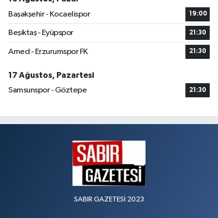
Başakşehir - Kocaelispor
19:00
Beşiktaş - Eyüpspor
21:30
Amed - Erzurumspor FK
21:30
17 Ağustos, Pazartesi
Samsunspor - Göztepe
21:30
SABIR GAZETESİ 2023