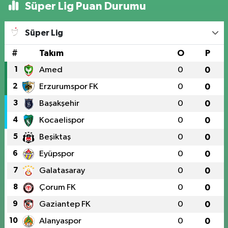
Süper Lig Puan Durumu
Süper Lig
#
Takım
O
P
1
Amed
0
0
2
Erzurumspor FK
0
0
3
Başakşehir
0
0
4
Kocaelispor
0
0
5
Beşiktaş
0
0
6
Eyüpspor
0
0
7
Galatasaray
0
0
8
Çorum FK
0
0
9
Gaziantep FK
0
0
10
Alanyaspor
0
0