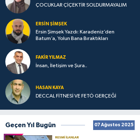
ÇOCUKLAR ÇİÇEKTİR SOLDURMAYALIM
ERSIN ŞIMŞEK
Ersin Şimşek Yazdı: Karadeniz’den
Batum’a, Yolun Bana Bıraktıkları
FAKIR YILMAZ
İnsan, İletişim ve Şura..
HASAN KAYA
DECCAL FİTNESİ VE FETÖ GERÇEĞİ
Geçen Yıl Bugün
07 Ağustos 2025
RESMI İLANLAR