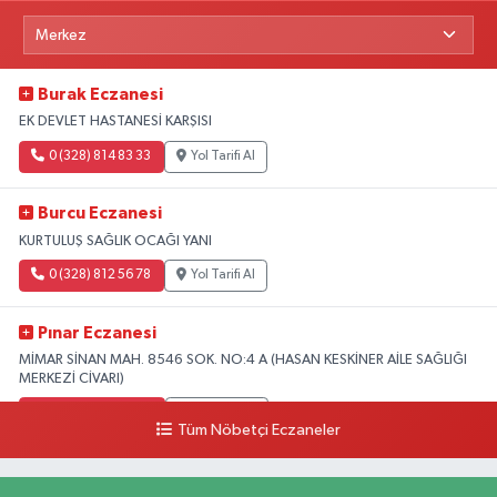
Burak Eczanesi
EK DEVLET HASTANESİ KARŞISI
0 (328) 814 83 33
Yol Tarifi Al
Burcu Eczanesi
KURTULUŞ SAĞLIK OCAĞI YANI
0 (328) 812 56 78
Yol Tarifi Al
Pınar Eczanesi
MİMAR SİNAN MAH. 8546 SOK. NO:4 A (HASAN KESKİNER AİLE SAĞLIĞI
MERKEZİ CİVARI)
0 (328) 826 04 73
Yol Tarifi Al
Tüm Nöbetçi Eczaneler