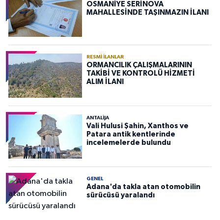
OSMANİYE SERİNOVA
MAHALLESİNDE TAŞINMAZIN İLANI
RESMI İLANLAR
ORMANCILIK ÇALIŞMALARININ
TAKİBİ VE KONTROLÜ HİZMETİ
ALIM İLANI
ANTALIJA
Vali Hulusi Şahin, Xanthos ve
Patara antik kentlerinde
incelemelerde bulundu
GENEL
Adana'da takla atan otomobilin
sürücüsü yaralandı