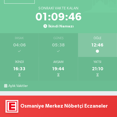
SONRAKI VAKTE KALAN
01:09:45
İkindi Namazı
İMSAK
GÜNEŞ
ÖĞLE
04:06
05:38
12:46
İKINDI
AKŞAM
YATSI
16:33
19:44
21:10
Aylık Vakitler
Osmaniye Merkez Nöbetçi Eczaneler