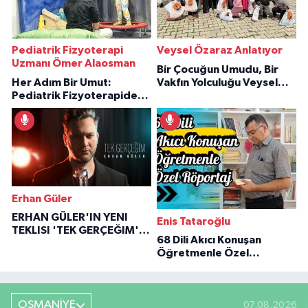
Pediatrik Fizyoterapi
Veysel Özaraz Anlatıyor
Uzmanı Ömer Alaosman
Bir Çocuğun Umudu, Bir
Her Adım Bir Umut:
Vakfın Yolculuğu Veysel
Pediatrik Fizyoterapiden
Özaraz Anlatıyor
İlham Veren Hikâyeler
Erhan Güler
ERHAN GÜLER'IN YENI
Enis Tataroğlu
TEKLISI 'TEK GERÇEĞIM'LE
68 Dili Akıcı Konuşan
BÜYÜK DÖNÜŞÜ
Öğretmenle Özel
Röportaj
OSMANİYE
07.08.2026