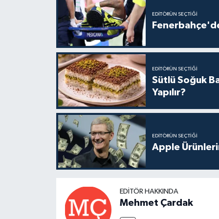
EDITÖRÜN SEÇTIĞI
Fenerbahçe'de
EDITÖRÜN SEÇTIĞI
Sütlü Soğuk Ba
Yapılır?
EDITÖRÜN SEÇTIĞI
Apple Ürünleri
EDITÖR HAKKINDA
Mehmet Çardak