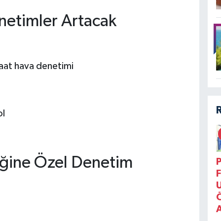
netimler Artacak
saat hava denetimi
ol
iğine Özel Denetim
P
F