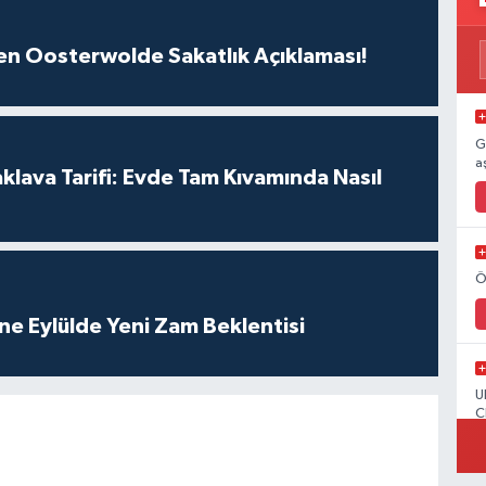
n Oosterwolde Sakatlık Açıklaması!
G
a
klava Tarifi: Evde Tam Kıvamında Nasıl
Ö
ne Eylülde Yeni Zam Beklentisi
U
C