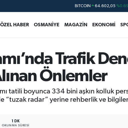
DOLAR
47,5986
%0.0
EURO
55,0700
%0.
ÖZEL HABER
OSMANİYE
MAGAZİN
EKONOMİ
SP
STERLİN
64,2438
%0.2
GRAM ALTIN
6518.23
%0.3
BİST100
13.703
%
mı’nda Trafik Den
 Alınan Önlemler
amı tatili boyunca 334 bini aşkın kolluk pe
de “tuzak radar” yerine rehberlik ve bilgi
1 DK
OKUNMA SÜRESI