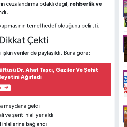
in cezalandırma odaklı değil,
rehberlik ve
ndı.
k yapmasının temel hedef olduğunu belirtti.
 Dikkat Çekti
ilişkin veriler de paylaşıldı. Buna göre:
ftüsü Dr. Ahat Taşcı, Gaziler Ve Şehit
Heyetini Ağırladı
e
aza meydana geldi
 ve şerit ihlali yer aldı
ihlallerine bağlandı