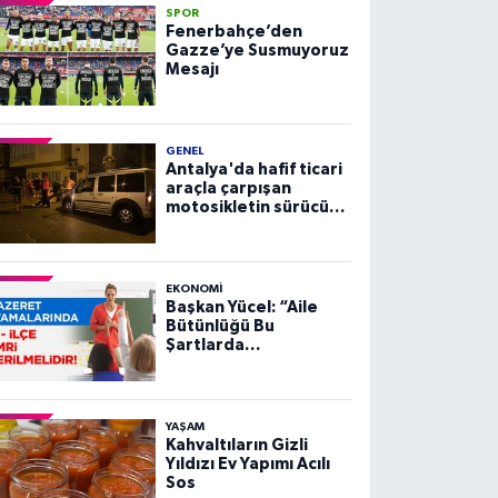
SPOR
Fenerbahçe’den
Gazze’ye Susmuyoruz
Mesajı
GENEL
Antalya'da hafif ticari
araçla çarpışan
motosikletin sürücüsü
yaralandı
EKONOMI
Başkan Yücel: “Aile
Bütünlüğü Bu
Şartlarda
Sağlanamaz”
YAŞAM
Kahvaltıların Gizli
Yıldızı Ev Yapımı Acılı
Sos