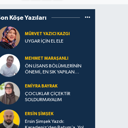
Son Köşe Yazıları
MÜRVET YAZICI KAZGI
UYGAR İÇİN EL ELE
MEHMET MARAŞANLI
ÖN LİSANS BÖLÜMLERİNİN
ÖNEMİ, EN SIK YAPILAN
HATALAR VE DOĞRU TERCİH
STRATEJİLERİ
EMIYRA BAYRAK
ÇOCUKLAR ÇİÇEKTİR
SOLDURMAYALIM
ERSIN ŞIMŞEK
Ersin Şimşek Yazdı:
Karadeniz’den Batum’a, Yolun