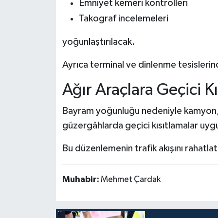
Emniyet kemeri kontrolleri
Takograf incelemeleri
yoğunlaştırılacak.
Ayrıca terminal ve dinlenme tesislerind
Ağır Araçlara Geçici K
Bayram yoğunluğu nedeniyle kamyon, çe
güzergâhlarda geçici kısıtlamalar uyg
Bu düzenlemenin trafik akışını rahatla
Muhabir:
Mehmet Çardak