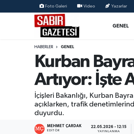
Foto Galeri
Video
Yazarlar
GENEL
Osmaniye Nöbetçi Eczaneler
GENEL
ÖZEL HABER
Osmaniye Hava Durumu
HABERLER
GENEL
OSMANİYE
Osmaniye Trafik Yoğunluk Haritası
Kurban Bayra
MAGAZİN
Süper Lig Puan Durumu ve Fikstür
Artıyor: İşte
EKONOMİ
Tüm Manşetler
İçişleri Bakanlığı, Kurban Bayr
SPOR
Son Dakika Haberleri
açıklarken, trafik denetimlerin
duyurdu.
RESMİ İLANLAR
Haber Arşivi
MEHMET ÇARDAK
22.05.2026 - 12:15
EDITÖR
YAYINLANMA