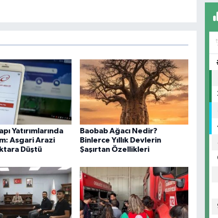
apı Yatırımlarında
Baobab Ağacı Nedir?
m: Asgari Arazi
Binlerce Yıllık Devlerin
ektara Düştü
Şaşırtan Özellikleri