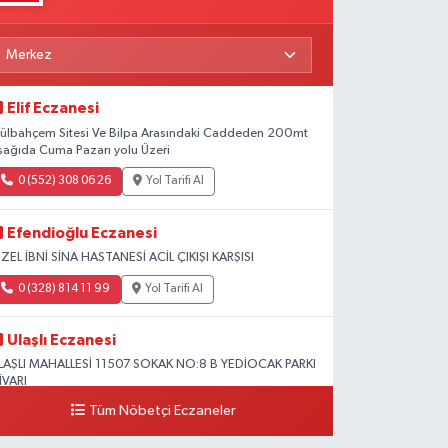
Elif Eczanesi
ülbahçem Sitesi Ve Bilpa Arasındaki Caddeden 200mt
şağıda Cuma Pazarı yolu Üzeri
0 (552) 308 06 26
Yol Tarifi Al
Efendioğlu Eczanesi
ZEL İBNİ SİNA HASTANESİ ACİL ÇIKIŞI KARŞISI
0 (328) 814 11 99
Yol Tarifi Al
Ulaşlı Eczanesi
LAŞLI MAHALLESİ 11507 SOKAK NO:8 B YEDİOCAK PARKI
İVARI
Tüm Nöbetçi Eczaneler
0 (546) 158 81 80
Yol Tarifi Al