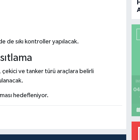
B
P
e de sıkı kontroller yapılacak.
ısıtlama
H
kici ve tanker türü araçlara belirli
ulanacak.
İM
04
tması hedefleniyor.