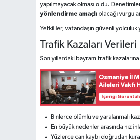
yapılmayacak olması oldu. Denetimler
yönlendirme amaçlı
olacağı vurgula
Yetkililer, vatandaşın güvenli yolculu
Trafik Kazaları Verileri
Son yıllardaki bayram trafik kazalarına 
Osmaniye İl Mü
Aileleri Vakfı 
İçeriği Görüntül
Binlerce ölümlü ve yaralanmalı k
En büyük nedenler arasında hız ihlali
Yüzlerce can kaybı doğrudan kural 