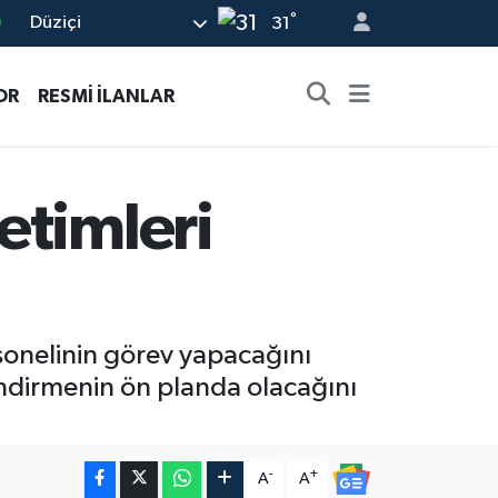
°
Düziçi
31
6
1
OR
RESMİ İLANLAR
1
9
0
etimleri
rsonelinin görev yapacağını
lendirmenin ön planda olacağını
-
+
A
A