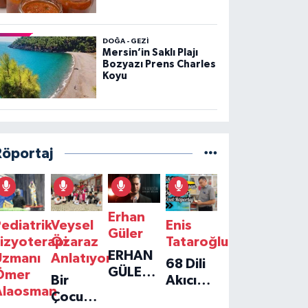
DOĞA - GEZI
Mersin’in Saklı Plajı
Bozyazı Prens Charles
Koyu
Röportaj
Erhan
ediatrik
Veysel
Enis
Güler
izyoterapi
Özaraz
Tataroğlu
ERHAN
Uzmanı
Anlatıyor
68 Dili
GÜLER'IN
Ömer
Bir
Akıcı
YENI
Alaosman
Çocuğun
Konuşan
TEKLISI