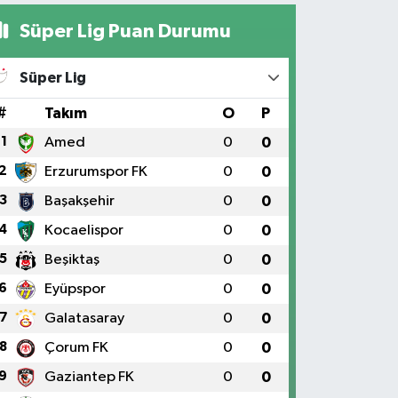
Süper Lig Puan Durumu
Süper Lig
#
Takım
O
P
1
Amed
0
0
2
Erzurumspor FK
0
0
3
Başakşehir
0
0
4
Kocaelispor
0
0
5
Beşiktaş
0
0
6
Eyüpspor
0
0
7
Galatasaray
0
0
8
Çorum FK
0
0
9
Gaziantep FK
0
0