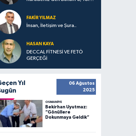
Bana Bıraktıkları
FAKIR YILMAZ
İnsan, İletişim ve Şura..
HASAN KAYA
DECCAL FİTNESİ VE FETÖ
GERÇEĞİ
Geçen Yıl
06 Ağustos
Bugün
2025
OSMANIYE
Bekirhan Uyutmaz:
“Gönüllere
Dokunmaya Geldik”