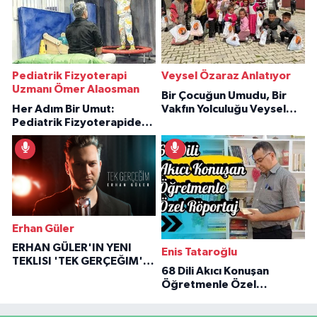
Pediatrik Fizyoterapi
Veysel Özaraz Anlatıyor
Uzmanı Ömer Alaosman
Bir Çocuğun Umudu, Bir
Her Adım Bir Umut:
Vakfın Yolculuğu Veysel
Pediatrik Fizyoterapiden
Özaraz Anlatıyor
İlham Veren Hikâyeler
Erhan Güler
ERHAN GÜLER'IN YENI
Enis Tataroğlu
TEKLISI 'TEK GERÇEĞIM'LE
68 Dili Akıcı Konuşan
BÜYÜK DÖNÜŞÜ
Öğretmenle Özel
Röportaj