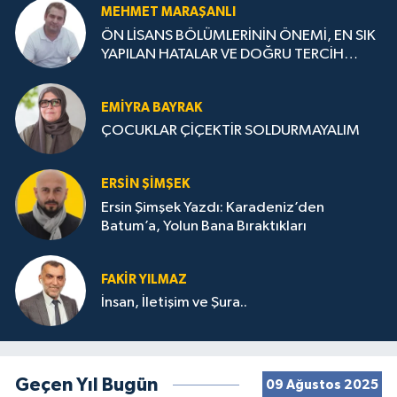
MEHMET MARAŞANLI
ÖN LİSANS BÖLÜMLERİNİN ÖNEMİ, EN SIK
YAPILAN HATALAR VE DOĞRU TERCİH
STRATEJİLERİ
EMIYRA BAYRAK
ÇOCUKLAR ÇİÇEKTİR SOLDURMAYALIM
ERSIN ŞIMŞEK
Ersin Şimşek Yazdı: Karadeniz’den
Batum’a, Yolun Bana Bıraktıkları
FAKIR YILMAZ
İnsan, İletişim ve Şura..
Geçen Yıl Bugün
09 Ağustos 2025