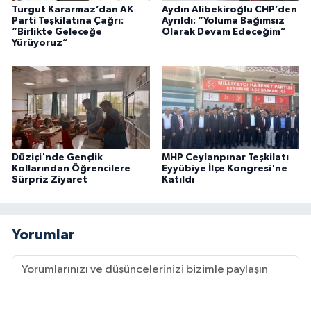
Turgut Kararmaz’dan AK
Aydın Alibekiroğlu CHP’den
Parti Teşkilatına Çağrı:
Ayrıldı: “Yoluma Bağımsız
“Birlikte Geleceğe
Olarak Devam Edeceğim”
Yürüyoruz”
Düziçi'nde Gençlik
MHP Ceylanpınar Teşkilatı
Kollarından Öğrencilere
Eyyübiye İlçe Kongresi'ne
Sürpriz Ziyaret
Katıldı
Yorumlar