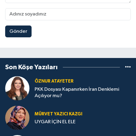
Gönder
Son Köşe Yazıları
ÖZNUR ATAYETER
PKK Dosyası Kapanırken İran Denklemi
Açılıyor mu?
MÜRVET YAZICI KAZGI
UYGAR İÇİN EL ELE