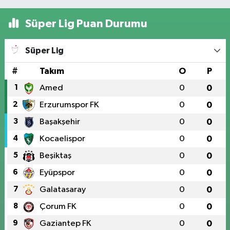
Süper Lig Puan Durumu
Süper Lig
#
Takım
O
P
1
Amed
0
0
2
Erzurumspor FK
0
0
3
Başakşehir
0
0
4
Kocaelispor
0
0
5
Beşiktaş
0
0
6
Eyüpspor
0
0
7
Galatasaray
0
0
8
Çorum FK
0
0
9
Gaziantep FK
0
0