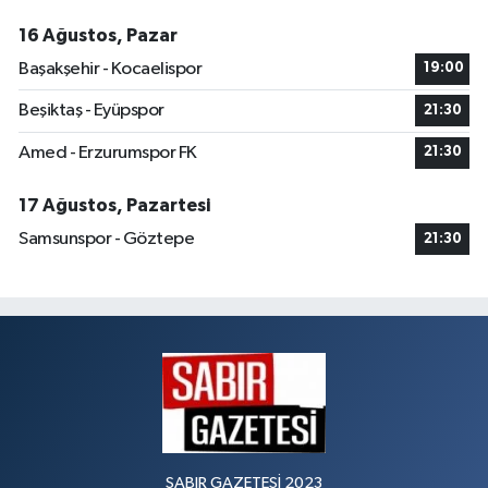
16 Ağustos, Pazar
Başakşehir - Kocaelispor
19:00
Beşiktaş - Eyüpspor
21:30
Amed - Erzurumspor FK
21:30
17 Ağustos, Pazartesi
Samsunspor - Göztepe
21:30
SABIR GAZETESİ 2023