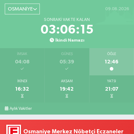
OSMANİYE
09.08.2026
SONRAKI VAKTE KALAN
03:06:14
İkindi Namazı
İMSAK
GÜNEŞ
ÖĞLE
04:08
05:39
12:46
İKINDI
AKŞAM
YATSI
16:32
19:42
21:07
Aylık Vakitler
Osmaniye Merkez Nöbetçi Eczaneler