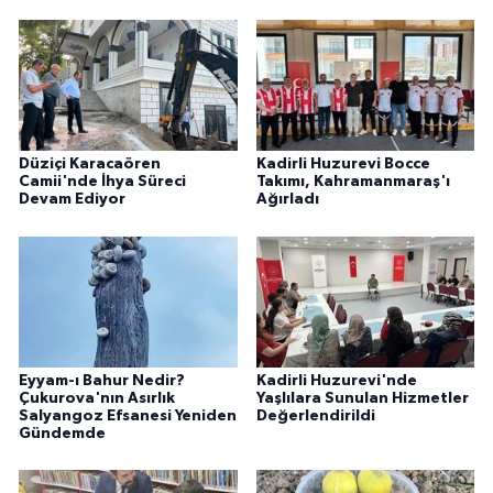
Düziçi Karacaören
Kadirli Huzurevi Bocce
Camii'nde İhya Süreci
Takımı, Kahramanmaraş'ı
Devam Ediyor
Ağırladı
Eyyam-ı Bahur Nedir?
Kadirli Huzurevi'nde
Çukurova'nın Asırlık
Yaşlılara Sunulan Hizmetler
Salyangoz Efsanesi Yeniden
Değerlendirildi
Gündemde