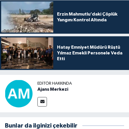
Erzin Mahmutlu’daki Çöplük
Yangını Kontrol Altında
Hatay Emniyet Müdürü Rüştü
Yılmaz Emekli Personele Veda
Etti
EDITÖR HAKKINDA
Ajans Merkezi
Bunlar da ilginizi çekebilir