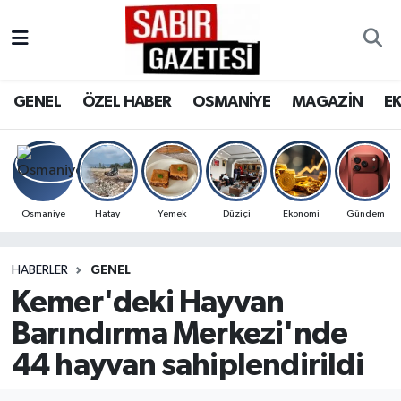
GENEL
Osmaniye Nöbetçi Eczaneler
GENEL
ÖZEL HABER
OSMANİYE
MAGAZİN
E
ÖZEL HABER
Osmaniye Hava Durumu
OSMANİYE
Osmaniye Trafik Yoğunluk Haritası
MAGAZİN
Süper Lig Puan Durumu ve Fikstür
Osmaniye
Hatay
Yemek
Düziçi
Ekonomi
Gündem
EKONOMİ
Tüm Manşetler
HABERLER
GENEL
Kemer'deki Hayvan
SPOR
Son Dakika Haberleri
Barındırma Merkezi'nde
RESMİ İLANLAR
Haber Arşivi
44 hayvan sahiplendirildi