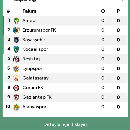
#
Takım
O
P
1
Amed
0
0
2
Erzurumspor FK
0
0
3
Başakşehir
0
0
4
Kocaelispor
0
0
5
Beşiktaş
0
0
6
Eyüpspor
0
0
7
Galatasaray
0
0
8
Çorum FK
0
0
9
Gaziantep FK
0
0
10
Alanyaspor
0
0
Detaylar için tıklayın