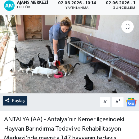
AJANS MERKEZI
02.06.2026 - 10:14
02.06.2026 - 10
EDITÖR
YAYINLANMA
GÜNCELLEME
Paylaş
-
+
A
A
ANTALYA (AA) - Antalya'nın Kemer ilçesindeki
Hayvan Barındırma Tedavi ve Rehabilitasyon
Merkezi'nde mayısta 147 hayvanın tedavisi