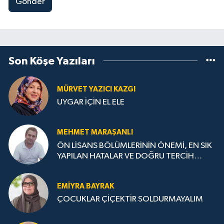
Gönder
Son Köşe Yazıları
MÜRVET YAZICI KAZGI
UYGAR İÇİN EL ELE
MEHMET MARAŞANLI
ÖN LİSANS BÖLÜMLERİNİN ÖNEMİ, EN SIK
YAPILAN HATALAR VE DOĞRU TERCİH
STRATEJİLERİ
EMIYRA BAYRAK
ÇOCUKLAR ÇİÇEKTİR SOLDURMAYALIM