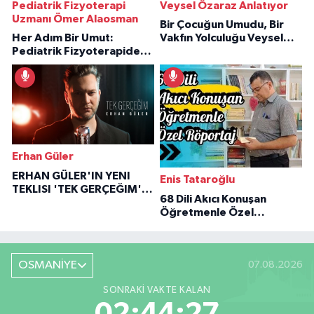
Pediatrik Fizyoterapi
Veysel Özaraz Anlatıyor
Uzmanı Ömer Alaosman
Bir Çocuğun Umudu, Bir
Her Adım Bir Umut:
Vakfın Yolculuğu Veysel
Pediatrik Fizyoterapiden
Özaraz Anlatıyor
İlham Veren Hikâyeler
Erhan Güler
ERHAN GÜLER'IN YENI
Enis Tataroğlu
TEKLISI 'TEK GERÇEĞIM'LE
68 Dili Akıcı Konuşan
BÜYÜK DÖNÜŞÜ
Öğretmenle Özel
Röportaj
OSMANİYE
07.08.2026
SONRAKI VAKTE KALAN
02:44:26