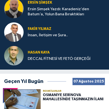
ERSIN ŞIMŞEK
Ersin Şimşek Yazdı: Karadeniz’den
Batum’a, Yolun Bana Bıraktıkları
FAKIR YILMAZ
İnsan, İletişim ve Şura..
HASAN KAYA
DECCAL FİTNESİ VE FETÖ GERÇEĞİ
Geçen Yıl Bugün
07 Ağustos 2025
RESMI İLANLAR
OSMANİYE SERİNOVA
MAHALLESİNDE TAŞINMAZIN İLANI