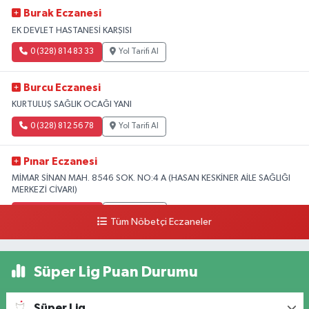
Burak Eczanesi
EK DEVLET HASTANESİ KARŞISI
0 (328) 814 83 33
Yol Tarifi Al
Burcu Eczanesi
KURTULUŞ SAĞLIK OCAĞI YANI
0 (328) 812 56 78
Yol Tarifi Al
Pınar Eczanesi
MİMAR SİNAN MAH. 8546 SOK. NO:4 A (HASAN KESKİNER AİLE SAĞLIĞI
MERKEZİ CİVARI)
0 (328) 826 04 73
Yol Tarifi Al
Tüm Nöbetçi Eczaneler
Süper Lig Puan Durumu
Süper Lig