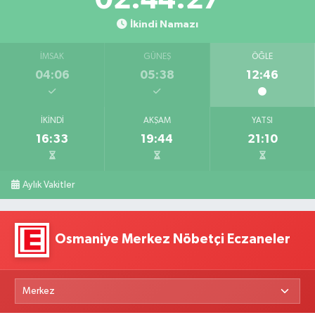
İkindi Namazı
İMSAK
GÜNEŞ
ÖĞLE
04:06
05:38
12:46
İKINDI
AKŞAM
YATSI
16:33
19:44
21:10
Aylık Vakitler
Osmaniye Merkez Nöbetçi Eczaneler