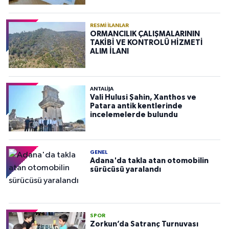
RESMI İLANLAR
ORMANCILIK ÇALIŞMALARININ
TAKİBİ VE KONTROLÜ HİZMETİ
ALIM İLANI
ANTALIJA
Vali Hulusi Şahin, Xanthos ve
Patara antik kentlerinde
incelemelerde bulundu
GENEL
Adana'da takla atan otomobilin
sürücüsü yaralandı
SPOR
Zorkun’da Satranç Turnuvası