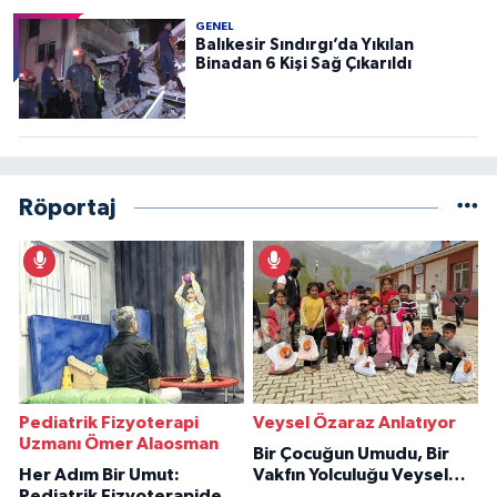
GENEL
Balıkesir Sındırgı’da Yıkılan
Binadan 6 Kişi Sağ Çıkarıldı
Röportaj
Pediatrik Fizyoterapi
Veysel Özaraz Anlatıyor
Uzmanı Ömer Alaosman
Bir Çocuğun Umudu, Bir
Her Adım Bir Umut:
Vakfın Yolculuğu Veysel
Pediatrik Fizyoterapiden
Özaraz Anlatıyor