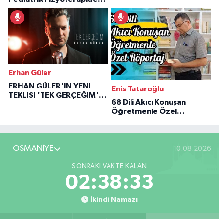
İlham Veren Hikâyeler
Erhan Güler
ERHAN GÜLER'IN YENI
Enis Tataroğlu
TEKLISI 'TEK GERÇEĞIM'LE
68 Dili Akıcı Konuşan
BÜYÜK DÖNÜŞÜ
Öğretmenle Özel
Röportaj
OSMANİYE
10.08.2026
SONRAKI VAKTE KALAN
02:38:32
İkindi Namazı