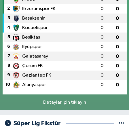
2
Erzurumspor FK
0
0
3
Başakşehir
0
0
4
Kocaelispor
0
0
5
Beşiktaş
0
0
6
Eyüpspor
0
0
7
Galatasaray
0
0
8
Çorum FK
0
0
9
Gaziantep FK
0
0
10
Alanyaspor
0
0
Detaylar için tıklayın
Süper Lig Fikstür