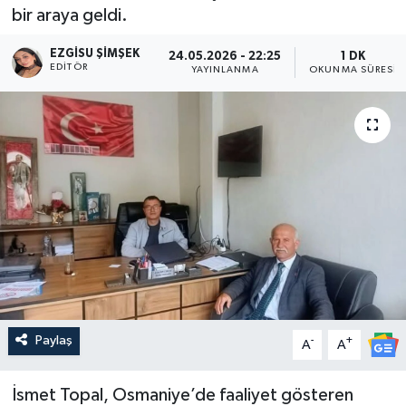
bir araya geldi.
EZGISU ŞIMŞEK
24.05.2026 - 22:25
1 DK
EDITÖR
YAYINLANMA
OKUNMA SÜRESI
Paylaş
-
+
A
A
İsmet Topal, Osmaniye’de faaliyet gösteren