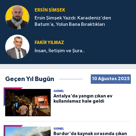
ERSIN ŞIMŞEK
Ersin Şimşek Yazdı: Karadeniz’den
Batum’a, Yolun Bana Bıraktıkları
FAKIR YILMAZ
İnsan, İletişim ve Şura..
Geçen Yıl Bugün
10 Ağustos 2025
GENEL
Antalya'da yangın çıkan ev
kullanılamaz hale geldi
GENEL
Burdur'da kaynak sırasında çıkan