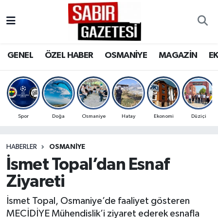
GENEL
Osmaniye Nöbetçi Eczaneler
GENEL
ÖZEL HABER
OSMANİYE
MAGAZİN
E
ÖZEL HABER
Osmaniye Hava Durumu
OSMANİYE
Osmaniye Trafik Yoğunluk Haritası
MAGAZİN
Süper Lig Puan Durumu ve Fikstür
Spor
Doğa
Osmaniye
Hatay
Ekonomi
Düziçi
EKONOMİ
Tüm Manşetler
HABERLER
OSMANIYE
İsmet Topal’dan Esnaf
SPOR
Son Dakika Haberleri
Ziyareti
RESMİ İLANLAR
Haber Arşivi
İsmet Topal, Osmaniye’de faaliyet gösteren
MECİDİYE Mühendislik’i ziyaret ederek esnafla