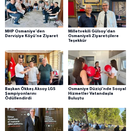
MHP Osmaniye’den
Milletvekili Gülsoy’dan
Dervişiye Köyü’ne Ziyaret
Osmaniyeli Ziyaretçilere
Teşekkür
Başkan Ökkeş Aksoy LGS
Osmaniye Düziçi’nde Sosyal
Şampiyonlarını
Hizmetler Vatandaşla
Ödüllendirdi
Buluştu