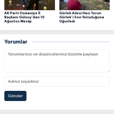
AK Parti Osmaniye İl
Gürlek Ailesi Hacı Torun
Başkanı Gülsoy’dan 10
Gürlek’i Son Yolculuğuna
Ağustos Mesajı
Uğurladı
Yorumlar
Gönder