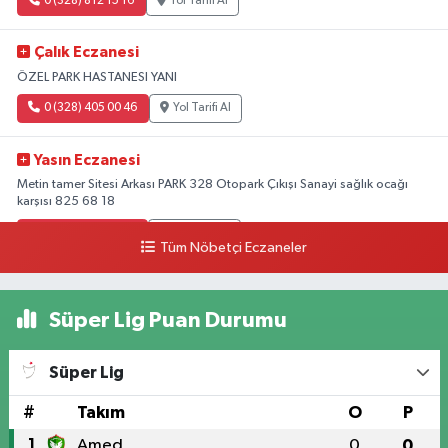
0 (328) 812 15 16
Yol Tarifi Al
Çalık Eczanesi
ÖZEL PARK HASTANESI YANI
0 (328) 405 00 46
Yol Tarifi Al
Yasın Eczanesi
Metin tamer Sitesi Arkası PARK 328 Otopark Çıkışı Sanayi sağlık ocağı
karşısı 825 68 18
0 (328) 825 68 18
Yol Tarifi Al
Tüm Nöbetçi Eczaneler
Süper Lig Puan Durumu
Süper Lig
#
Takım
O
P
1
Amed
0
0