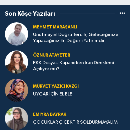
Son Köşe Yazıları
MEHMET MARAŞANLI
Unutmayın! Doğru Tercih, Geleceğinize
Yapacağınız En Değerli Yatırımdır
ÖZNUR ATAYETER
PKK Dosyası Kapanırken İran Denklemi
Açılıyor mu?
MÜRVET YAZICI KAZGI
UYGAR İÇİN EL ELE
EMIYRA BAYRAK
ÇOCUKLAR ÇİÇEKTİR SOLDURMAYALIM