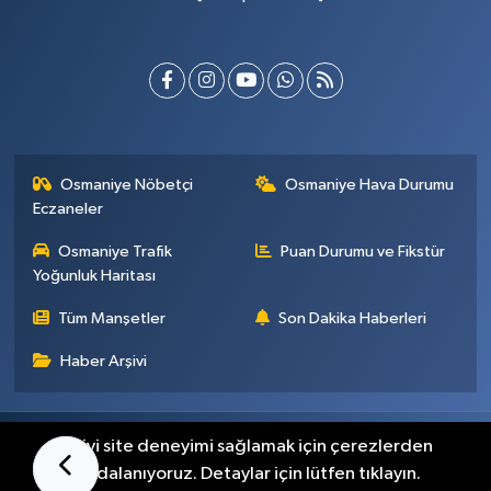
Osmaniye Nöbetçi
Osmaniye Hava Durumu
Eczaneler
Osmaniye Trafik
Puan Durumu ve Fikstür
Yoğunluk Haritası
Tüm Manşetler
Son Dakika Haberleri
Haber Arşivi
Künye
İletişim
Gizlilik Sözleşmesi
En iyi site deneyimi sağlamak için çerezlerden
faydalanıyoruz. Detaylar için lütfen tıklayın.