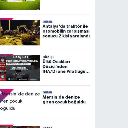
GENEL
Antalya'da traktör ile
otomobilin çarpışması
sonucu 2 kişi yaralandı
DÜZIÇI
Ülkü Ocakları
Düziçi’nden
İHA/Drone Pilotluğu
Eğitimi ve Ehliyet
Kursu
GENEL
Mersin'de denize
giren çocuk boğuldu