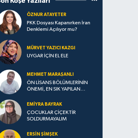
Son Köşe Yazıları
ÖZNUR ATAYETER
PKK Dosyası Kapanırken İran
Denklemi Açılıyor mu?
MÜRVET YAZICI KAZGI
UYGAR İÇİN EL ELE
MEHMET MARAŞANLI
ÖN LİSANS BÖLÜMLERİNİN
ÖNEMİ, EN SIK YAPILAN
HATALAR VE DOĞRU TERCİH
STRATEJİLERİ
EMIYRA BAYRAK
ÇOCUKLAR ÇİÇEKTİR
SOLDURMAYALIM
ERSIN ŞIMŞEK