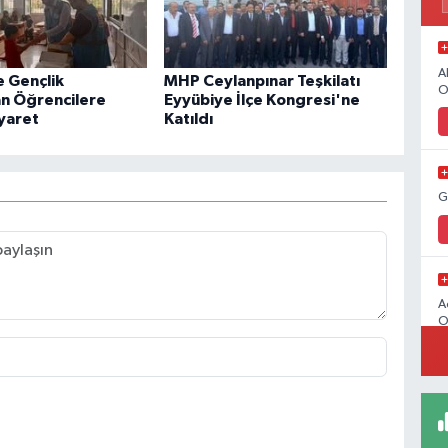
A
e Gençlik
MHP Ceylanpınar Teşkilatı
O
an Öğrencilere
Eyyübiye İlçe Kongresi'ne
iyaret
Katıldı
G
A
O