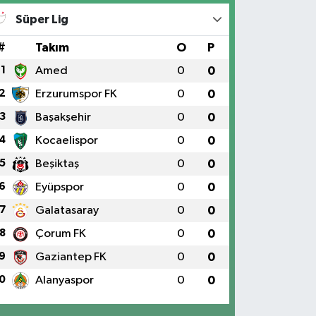
Süper Lig
#
Takım
O
P
1
Amed
0
0
2
Erzurumspor FK
0
0
3
Başakşehir
0
0
4
Kocaelispor
0
0
5
Beşiktaş
0
0
6
Eyüpspor
0
0
7
Galatasaray
0
0
8
Çorum FK
0
0
9
Gaziantep FK
0
0
0
Alanyaspor
0
0