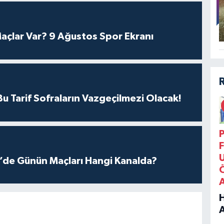
açlar Var? 9 Ağustos Spor Ekranı
 Tarif Sofraların Vazgeçilmezi Olacak!
P
F
g’de Günün Maçları Hangi Kanalda?
B