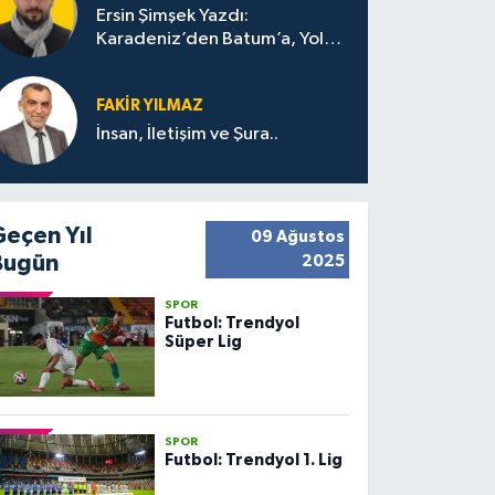
Ersin Şimşek Yazdı:
Karadeniz’den Batum’a, Yolun
Bana Bıraktıkları
FAKIR YILMAZ
İnsan, İletişim ve Şura..
Geçen Yıl
09 Ağustos
Bugün
2025
SPOR
Futbol: Trendyol
Süper Lig
SPOR
Futbol: Trendyol 1. Lig