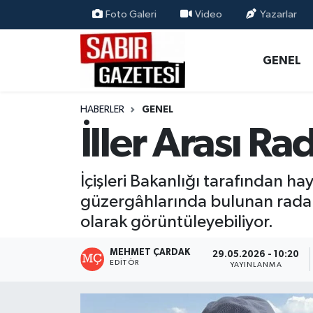
Foto Galeri
Video
Yazarlar
GENEL
Osmaniye Nöbetçi Eczaneler
GENEL
ÖZEL HABER
Osmaniye Hava Durumu
HABERLER
GENEL
OSMANİYE
Osmaniye Trafik Yoğunluk Haritası
İller Arası R
MAGAZİN
Süper Lig Puan Durumu ve Fikstür
İçişleri Bakanlığı tarafından hay
EKONOMİ
Tüm Manşetler
güzergâhlarında bulunan radar n
olarak görüntüleyebiliyor.
SPOR
Son Dakika Haberleri
MEHMET ÇARDAK
29.05.2026 - 10:20
EDITÖR
RESMİ İLANLAR
Haber Arşivi
YAYINLANMA