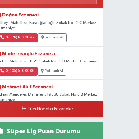
Doğan Eczanesi
libeyli Mahallesi, Karaoğlanoğlu Sokak No:12 C Merkez
smaniye
0 (328) 812 00 97
Yol Tarifi Al
Müderrısoglu Eczanesi
ebeli Mahallesi, 3525.Sokak No:15 D Merkez Osmaniye
0 (505) 510 80 80
Yol Tarifi Al
Mehmet Akif Eczanesi
dnan Menderes Mahallesi, 19538 Sokak No:6 B Merkez
smaniye
Tüm Nöbetçi Eczaneler
0 (328) 802 58 00
Yol Tarifi Al
Süper Lig Puan Durumu