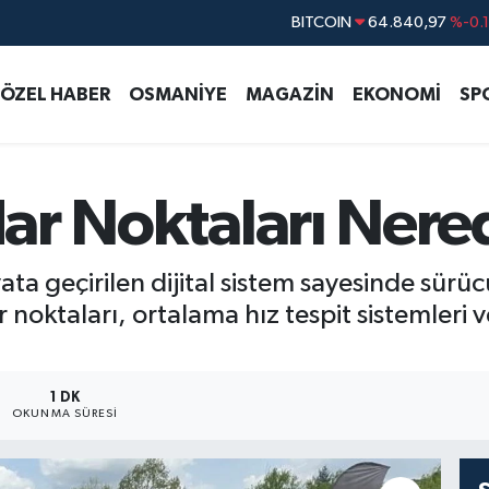
DOLAR
47,7436
%0.
EURO
55,2510
%0.
ÖZEL HABER
OSMANİYE
MAGAZİN
EKONOMİ
SP
STERLİN
64,4811
%0.
GRAM ALTIN
6660.55
%
BİST100
13.779
%-
adar Noktaları Nere
ata geçirilen dijital sistem sayesinde sürücü
oktaları, ortalama hız tespit sistemleri v
1 DK
OKUNMA SÜRESI