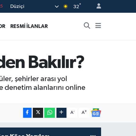
°
Düziçi
32
18
32
OR
RESMİ İLANLAR
38
0
14
den Bakılır?
ler, şehirler arası yol
e denetim alanlarını online
-
+
A
A