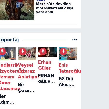
GENEL
Mersin'de devrilen
motosikletteki 2 kişi
yaralandı
Röportaj
Erhan
ediatrik
Veysel
Enis
Güler
izyoterapi
Özaraz
Tataroğlu
ERHAN
Uzmanı
Anlatıyor
68 Dili
GÜLER'IN
Ömer
Bir
Akıcı
YENI
Alaosman
Çocuğun
Konuşan
TEKLISI
Her
Umudu,
Öğretmenle
'TEK
Adım
Bir
Özel
GERÇEĞIM'LE
ir
Vakfın
Röportaj