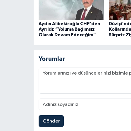
Aydın Alibekiroğlu CHP’den
Düziçi'nd
Ayrıldı: “Yoluma Bağımsız
Kollarınd
Olarak Devam Edeceğim”
Sürpriz Z
Yorumlar
Gönder