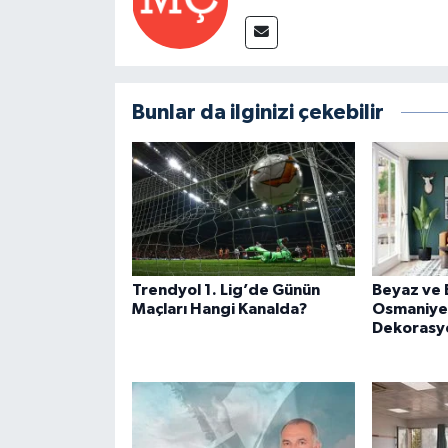
Bunlar da ilginizi çekebilir
Trendyol 1. Lig’de Günün
Beyaz ve 
Maçları Hangi Kanalda?
Osmaniye'
Dekorasy