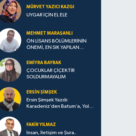
MÜRVET YAZICI KAZGI
UYGAR İÇİN EL ELE
MEHMET MARAŞANLI
ÖN LİSANS BÖLÜMLERİNİN
ÖNEMİ, EN SIK YAPILAN
HATALAR VE DOĞRU TERCİH
STRATEJİLERİ
EMIYRA BAYRAK
ÇOCUKLAR ÇİÇEKTİR
SOLDURMAYALIM
ERSIN ŞIMŞEK
Ersin Şimşek Yazdı:
Karadeniz’den Batum’a, Yolun
Bana Bıraktıkları
FAKIR YILMAZ
İnsan, İletişim ve Şura..