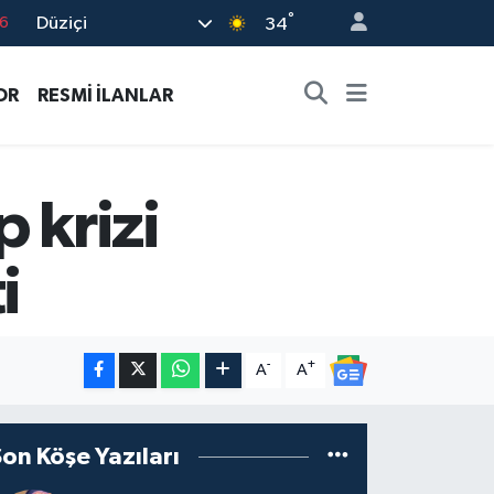
°
Düziçi
34
7
1
OR
RESMİ İLANLAR
2
2
4
 krizi
i
-
+
A
A
Son Köşe Yazıları