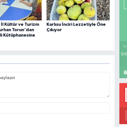
P
İl Kültür ve Turizm
Karlısu İnciri Lezzetiyle Öne
H
urhan Torun'dan
Çıkıyor
i Kütüphanesine
İM
04