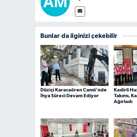
Bunlar da ilginizi çekebilir
Düziçi Karacaören Camii'nde
Kadirli H
İhya Süreci Devam Ediyor
Takımı, K
Ağırladı