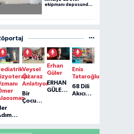
ekipmanı deposunda
çıkan yangın kontrol
altına alındı
Röportaj
Erhan
ediatrik
Veysel
Enis
Güler
izyoterapi
Özaraz
Tataroğlu
ERHAN
Uzmanı
Anlatıyor
68 Dili
GÜLER'IN
Ömer
Bir
Akıcı
YENI
Alaosman
Çocuğun
Konuşan
TEKLISI
Her
Umudu,
Öğretmenle
'TEK
Adım
Bir
Özel
GERÇEĞIM'LE
ir
Vakfın
Röportaj
BÜYÜK
Umut:
Yolculuğu
DÖNÜŞÜ