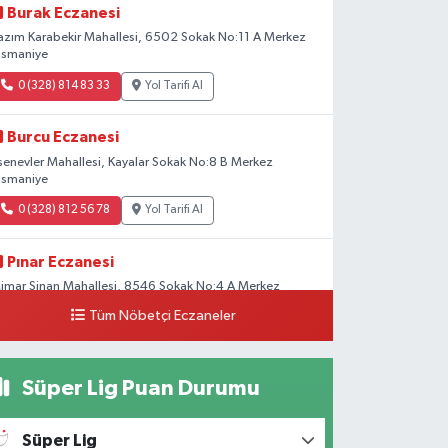
Burak Eczanesi
azım Karabekir Mahallesi, 6502 Sokak No:11 A Merkez
smaniye
0 (328) 814 83 33
Yol Tarifi Al
Burcu Eczanesi
senevler Mahallesi, Kayalar Sokak No:8 B Merkez
smaniye
0 (328) 812 56 78
Yol Tarifi Al
Pınar Eczanesi
imar Sinan Mahallesi, 8546 Sokak No:4 A Merkez
smaniye
Tüm Nöbetçi Eczaneler
0 (328) 826 04 73
Yol Tarifi Al
Süper Lig Puan Durumu
Süper Lig