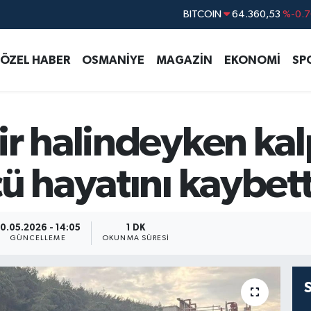
DOLAR
47,7069
%0.1
EURO
55,0265
%0.0
ÖZEL HABER
OSMANİYE
MAGAZİN
EKONOMİ
SP
STERLİN
64,1897
%0.0
GRAM ALTIN
6618.49
%2.1
BİST100
13.887
%6
r halindeyken kalp
ü hayatını kaybett
0.05.2026 - 14:05
1 DK
GÜNCELLEME
OKUNMA SÜRESI