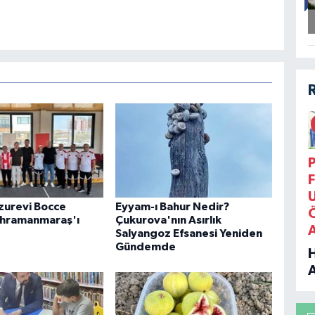
P
F
uzurevi Bocce
Eyyam-ı Bahur Nedir?
ahramanmaraş'ı
Çukurova'nın Asırlık
Salyangoz Efsanesi Yeniden
Gündemde
B