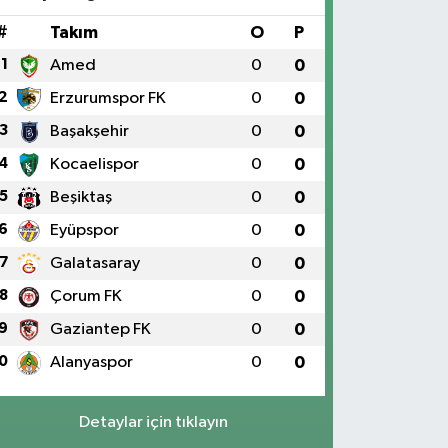
#
Takım
O
P
1
Amed
0
0
2
Erzurumspor FK
0
0
3
Başakşehir
0
0
4
Kocaelispor
0
0
5
Beşiktaş
0
0
6
Eyüpspor
0
0
7
Galatasaray
0
0
8
Çorum FK
0
0
9
Gaziantep FK
0
0
0
Alanyaspor
0
0
Detaylar için tıklayın