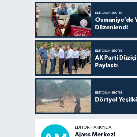
EDITÖRÜN SEÇTIĞI
Osmaniye’de V
Düzenlendi
EDITÖRÜN SEÇTIĞI
AK Parti Düziçi
Paylaştı
EDITÖRÜN SEÇTIĞI
Dörtyol Yeşilk
EDITÖR HAKKINDA
Ajans Merkezi