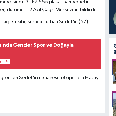
 mevkisinde 31 FZ 555 plakalı kamyonetin
r, durumu 112 Acil Çağrı Merkezine bildirdi.
 sağlık ekibi, sürücü Turhan Sedef'in (57)
ı'nda Gençler Spor ve Doğayla
e
 öğrenilen Sedef'in cenazesi, otopsi için Hatay