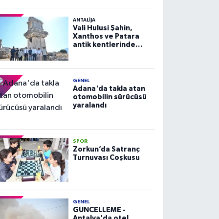
ANTALIJA
Vali Hulusi Şahin,
Xanthos ve Patara
antik kentlerinde
incelemelerde
bulundu
GENEL
Adana'da takla atan
otomobilin sürücüsü
yaralandı
SPOR
Zorkun’da Satranç
Turnuvası Coşkusu
GENEL
GÜNCELLEME -
Antalya'da otel