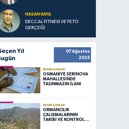
HASAN KAYA
DECCAL FİTNESİ VE FETÖ
GERÇEĞİ
Geçen Yıl
07 Ağustos
Bugün
2025
RESMI İLANLAR
OSMANİYE SERİNOVA
MAHALLESİNDE
TAŞINMAZIN İLANI
RESMI İLANLAR
ORMANCILIK
ÇALIŞMALARININ
TAKİBİ VE KONTROLÜ
HİZMETİ ALIM İLANI