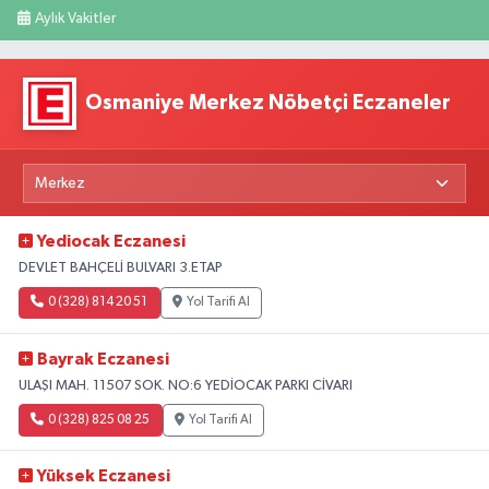
Aylık Vakitler
Osmaniye Merkez Nöbetçi Eczaneler
Yediocak Eczanesi
DEVLET BAHÇELİ BULVARI 3.ETAP
0 (328) 814 20 51
Yol Tarifi Al
Bayrak Eczanesi
ULAŞI MAH. 11507 SOK. NO:6 YEDİOCAK PARKI CİVARI
0 (328) 825 08 25
Yol Tarifi Al
Yüksek Eczanesi