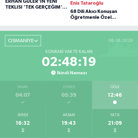
ERHAN GÜLER'IN YENI
Enis Tataroğlu
TEKLISI 'TEK GERÇEĞIM'LE
68 Dili Akıcı Konuşan
BÜYÜK DÖNÜŞÜ
Öğretmenle Özel
Röportaj
OSMANİYE
08.08.2026
SONRAKI VAKTE KALAN
02:48:18
İkindi Namazı
İMSAK
GÜNEŞ
ÖĞLE
04:07
05:39
12:46
İKINDI
AKŞAM
YATSI
16:32
19:43
21:09