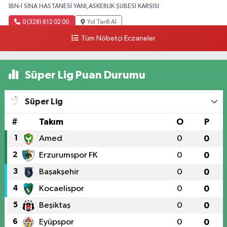
İBN-İ SİNA HASTANESİ YANI,ASKERLİK ŞUBESİ KARŞISI
0 (328) 812 02 00
Yol Tarifi Al
Tüm Nöbetçi Eczaneler
Süper Lig Puan Durumu
Süper Lig
#
Takım
O
P
1
Amed
0
0
2
Erzurumspor FK
0
0
3
Başakşehir
0
0
4
Kocaelispor
0
0
5
Beşiktaş
0
0
6
Eyüpspor
0
0