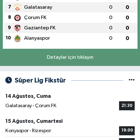
7
Galatasaray
0
0
8
Çorum FK
0
0
9
Gaziantep FK
0
0
10
Alanyaspor
0
0
Detaylar için tıklayın
Süper Lig Fikstür
14 Ağustos, Cuma
Galatasaray - Çorum FK
21:30
15 Ağustos, Cumartesi
Konyaspor - Rizespor
19:00