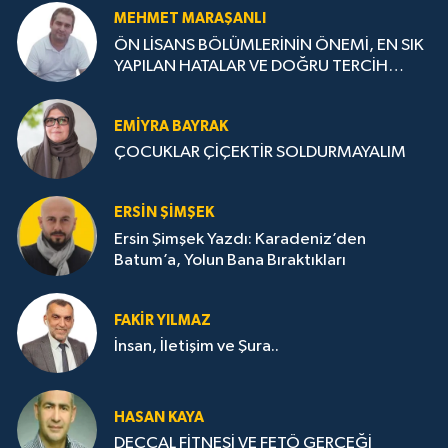
MEHMET MARAŞANLI
ÖN LİSANS BÖLÜMLERİNİN ÖNEMİ, EN SIK
YAPILAN HATALAR VE DOĞRU TERCİH
STRATEJİLERİ
EMIYRA BAYRAK
ÇOCUKLAR ÇİÇEKTİR SOLDURMAYALIM
ERSIN ŞIMŞEK
Ersin Şimşek Yazdı: Karadeniz’den
Batum’a, Yolun Bana Bıraktıkları
FAKIR YILMAZ
İnsan, İletişim ve Şura..
HASAN KAYA
DECCAL FİTNESİ VE FETÖ GERÇEĞİ