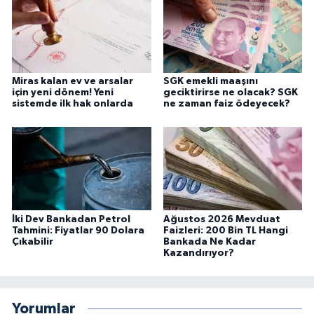
Miras kalan ev ve arsalar
SGK emekli maaşını
için yeni dönem! Yeni
geciktirirse ne olacak? SGK
sistemde ilk hak onlarda
ne zaman faiz ödeyecek?
İki Dev Bankadan Petrol
Ağustos 2026 Mevduat
Tahmini: Fiyatlar 90 Dolara
Faizleri: 200 Bin TL Hangi
Çıkabilir
Bankada Ne Kadar
Kazandırıyor?
Yorumlar