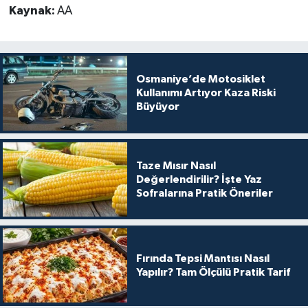
Kaynak:
AA
Osmaniye’de Motosiklet
Kullanımı Artıyor Kaza Riski
Büyüyor
Taze Mısır Nasıl
Değerlendirilir? İşte Yaz
Sofralarına Pratik Öneriler
Fırında Tepsi Mantısı Nasıl
Yapılır? Tam Ölçülü Pratik Tarif