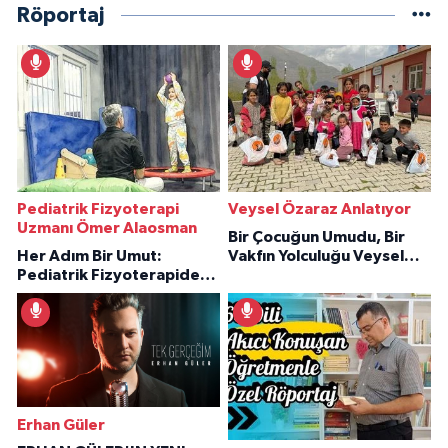
Röportaj
Pediatrik Fizyoterapi
Veysel Özaraz Anlatıyor
Uzmanı Ömer Alaosman
Bir Çocuğun Umudu, Bir
Her Adım Bir Umut:
Vakfın Yolculuğu Veysel
Pediatrik Fizyoterapiden
Özaraz Anlatıyor
İlham Veren Hikâyeler
Erhan Güler