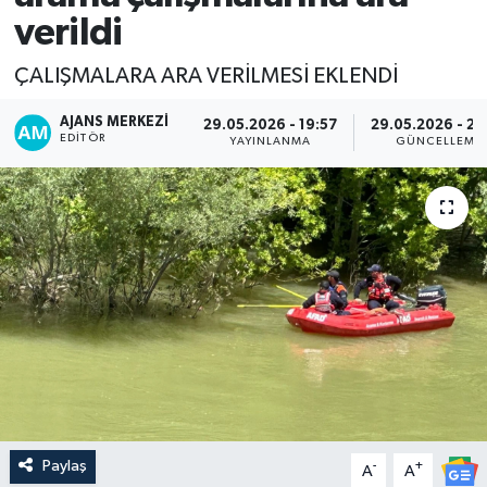
verildi
ÇALIŞMALARA ARA VERİLMESİ EKLENDİ
AJANS MERKEZI
29.05.2026 - 19:57
29.05.2026 - 20
EDITÖR
YAYINLANMA
GÜNCELLEME
Paylaş
-
+
A
A