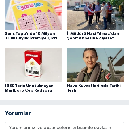
Şans Topu’nda 10 Milyon
İl Müdürü Naci Yılmaz’dan
TL’lik Büyük İkramiye Çıktı
Şehit Annesine Ziyaret
1980’lerin Unutulmayan
Hava Kuvvetleri’nde Tarihi
Marlboro Cep Radyosu
Terfi
Yorumlar