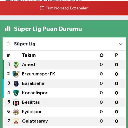
Tüm Nöbetçi Eczaneler
0 (328) 825 39 39
Yol Tarifi Al
Süper Lig Puan Durumu
Süper Lig
#
Takım
O
P
1
Amed
0
0
2
Erzurumspor FK
0
0
3
Başakşehir
0
0
4
Kocaelispor
0
0
5
Beşiktaş
0
0
6
Eyüpspor
0
0
7
Galatasaray
0
0