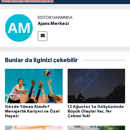
EDITÖR HAKKINDA
Ajans Merkezi
Bunlar da ilginizi çekebilir
Gözde Yılmaz Kimdir?
12 Ağustos'ta Gökyüzünde
Menajerlik Kariyeri ve Özel
Büyük Olaylar Var, Yer
Hayatı
Çekimi Yok!