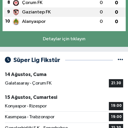
8
Çorum FK
0
0
9
Gaziantep FK
0
0
10
Alanyaspor
0
0
Detaylar için tıklayın
Süper Lig Fikstür
14 Ağustos, Cuma
Galatasaray - Çorum FK
21:30
15 Ağustos, Cumartesi
Konyaspor - Rizespor
19:00
Kasımpaşa - Trabzonspor
19:00
21:30