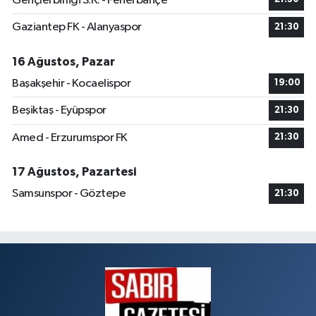
Gençlerbirliği S.K. - Fenerbahçe
Gaziantep FK - Alanyaspor
21:30
16 Ağustos, Pazar
Başakşehir - Kocaelispor
19:00
Beşiktaş - Eyüpspor
21:30
Amed - Erzurumspor FK
21:30
17 Ağustos, Pazartesi
Samsunspor - Göztepe
21:30