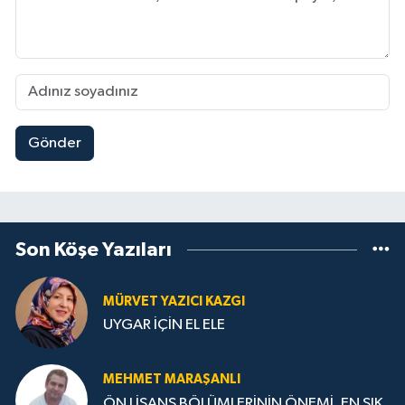
Gönder
Son Köşe Yazıları
MÜRVET YAZICI KAZGI
UYGAR İÇİN EL ELE
MEHMET MARAŞANLI
ÖN LİSANS BÖLÜMLERİNİN ÖNEMİ, EN SIK