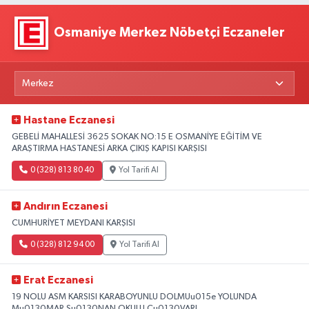
Osmaniye Merkez Nöbetçi Eczaneler
Hastane Eczanesi
GEBELİ MAHALLESİ 3625 SOKAK NO:15 E OSMANİYE EĞİTİM VE
ARAŞTIRMA HASTANESİ ARKA ÇIKIŞ KAPISI KARŞISI
0 (328) 813 80 40
Yol Tarifi Al
Andırın Eczanesi
CUMHURİYET MEYDANI KARŞISI
0 (328) 812 94 00
Yol Tarifi Al
Erat Eczanesi
19 NOLU ASM KARSISI KARABOYUNLU DOLMUu015e YOLUNDA
Mu0130MAR Su0130NAN OKULU Cu0130VARI