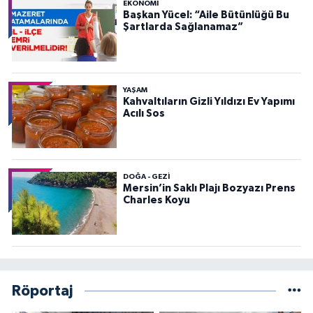
EKONOMI
Başkan Yücel: “Aile Bütünlüğü Bu
Şartlarda Sağlanamaz”
YAŞAM
Kahvaltıların Gizli Yıldızı Ev Yapımı
Acılı Sos
DOĞA - GEZI
Mersin’in Saklı Plajı Bozyazı Prens
Charles Koyu
Röportaj