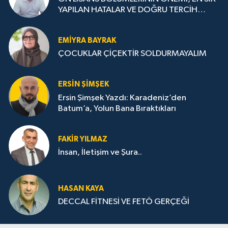
YAPILAN HATALAR VE DOĞRU TERCİH
STRATEJİLERİ
EMIYRA BAYRAK
ÇOCUKLAR ÇİÇEKTİR SOLDURMAYALIM
ERSIN ŞIMŞEK
Ersin Şimşek Yazdı: Karadeniz’den
Batum’a, Yolun Bana Bıraktıkları
FAKIR YILMAZ
İnsan, İletişim ve Şura..
HASAN KAYA
DECCAL FİTNESİ VE FETÖ GERÇEĞİ