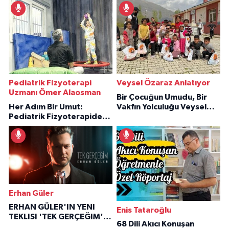
Pediatrik Fizyoterapi
Veysel Özaraz Anlatıyor
Uzmanı Ömer Alaosman
Bir Çocuğun Umudu, Bir
Her Adım Bir Umut:
Vakfın Yolculuğu Veysel
Pediatrik Fizyoterapiden
Özaraz Anlatıyor
İlham Veren Hikâyeler
Erhan Güler
ERHAN GÜLER'IN YENI
Enis Tataroğlu
TEKLISI 'TEK GERÇEĞIM'LE
68 Dili Akıcı Konuşan
BÜYÜK DÖNÜŞÜ