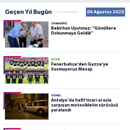
Geçen Yıl Bugün
06 Ağustos 2025
OSMANIYE
Bekirhan Uyutmaz: “Gönüllere
Dokunmaya Geldik”
SPOR
Fenerbahçe’den Gazze’ye
Susmuyoruz Mesajı
GENEL
Antalya'da hafif ticari araçla
çarpışan motosikletin sürücüsü
yaralandı