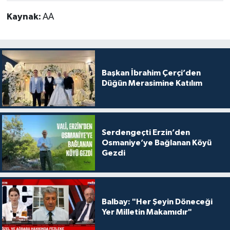
Kaynak:
AA
Başkan İbrahim Çerçi’den
Düğün Merasimine Katılım
Serdengeçti Erzin’den
Osmaniye’ye Bağlanan Köyü
Gezdi
Balbay: "Her Şeyin Döneceği
Yer Milletin Makamıdır"