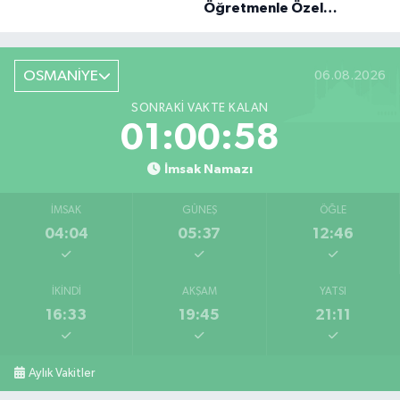
Öğretmenle Özel
Röportaj
OSMANİYE
06.08.2026
SONRAKI VAKTE KALAN
01:00:57
İmsak Namazı
İMSAK
GÜNEŞ
ÖĞLE
04:04
05:37
12:46
İKINDI
AKŞAM
YATSI
16:33
19:45
21:11
Aylık Vakitler