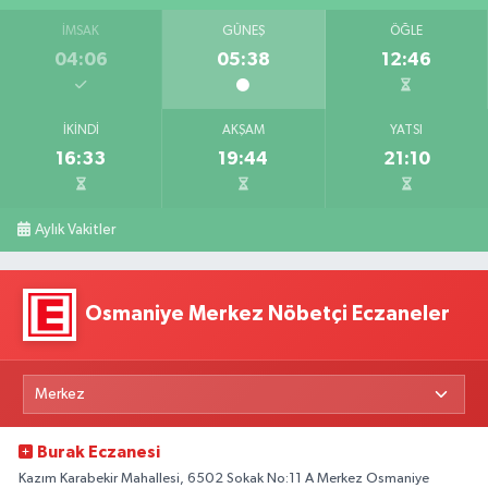
İMSAK
GÜNEŞ
ÖĞLE
04:06
05:38
12:46
İKINDI
AKŞAM
YATSI
16:33
19:44
21:10
Aylık Vakitler
Osmaniye Merkez Nöbetçi Eczaneler
Burak Eczanesi
Kazım Karabekir Mahallesi, 6502 Sokak No:11 A Merkez Osmaniye