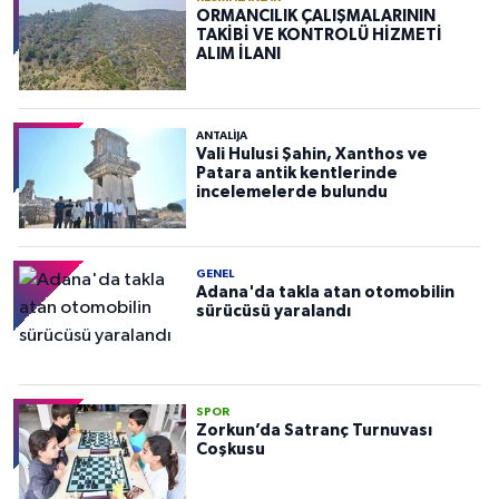
ORMANCILIK ÇALIŞMALARININ
TAKİBİ VE KONTROLÜ HİZMETİ
ALIM İLANI
ANTALIJA
Vali Hulusi Şahin, Xanthos ve
Patara antik kentlerinde
incelemelerde bulundu
GENEL
Adana'da takla atan otomobilin
sürücüsü yaralandı
SPOR
Zorkun’da Satranç Turnuvası
Coşkusu