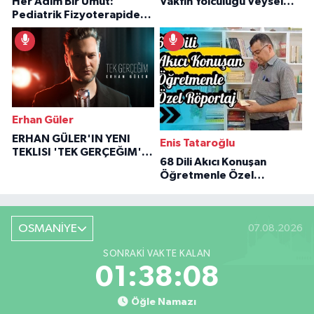
Her Adım Bir Umut:
Vakfın Yolculuğu Veysel
Pediatrik Fizyoterapiden
Özaraz Anlatıyor
İlham Veren Hikâyeler
Erhan Güler
ERHAN GÜLER'IN YENI
Enis Tataroğlu
TEKLISI 'TEK GERÇEĞIM'LE
68 Dili Akıcı Konuşan
BÜYÜK DÖNÜŞÜ
Öğretmenle Özel
Röportaj
OSMANİYE
07.08.2026
SONRAKI VAKTE KALAN
01:38:07
Öğle Namazı