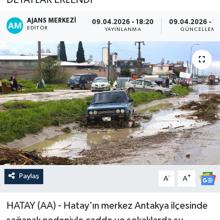
AJANS MERKEZI
09.04.2026 - 18:20
09.04.2026 - 1
EDITÖR
YAYINLANMA
GÜNCELLEME
Paylaş
-
+
A
A
HATAY (AA) - Hatay'ın merkez Antakya ilçesinde