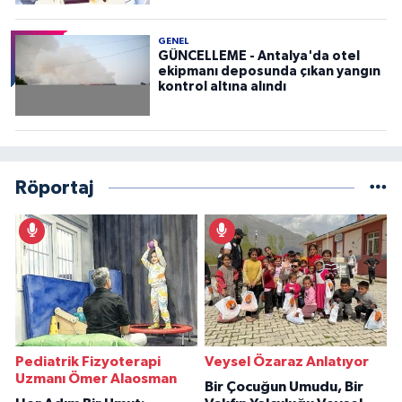
GENEL
GÜNCELLEME - Antalya'da otel
ekipmanı deposunda çıkan yangın
kontrol altına alındı
Röportaj
Pediatrik Fizyoterapi
Veysel Özaraz Anlatıyor
Uzmanı Ömer Alaosman
Bir Çocuğun Umudu, Bir