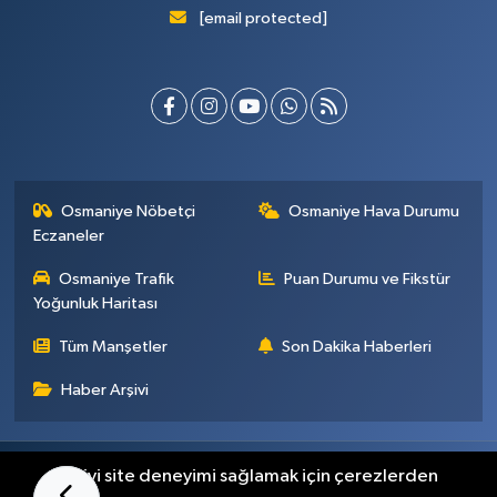
[email protected]
Osmaniye Nöbetçi
Osmaniye Hava Durumu
Eczaneler
Osmaniye Trafik
Puan Durumu ve Fikstür
Yoğunluk Haritası
Tüm Manşetler
Son Dakika Haberleri
Haber Arşivi
Künye
İletişim
Gizlilik Sözleşmesi
En iyi site deneyimi sağlamak için çerezlerden