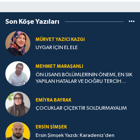
Son Köşe Yazıları
MÜRVET YAZICI KAZGI
UYGAR İÇİN EL ELE
MEHMET MARAŞANLI
ÖN LİSANS BÖLÜMLERİNİN ÖNEMİ, EN SIK
YAPILAN HATALAR VE DOĞRU TERCİH
STRATEJİLERİ
EMIYRA BAYRAK
ÇOCUKLAR ÇİÇEKTİR SOLDURMAYALIM
ERSIN ŞIMŞEK
Ersin Şimşek Yazdı: Karadeniz’den