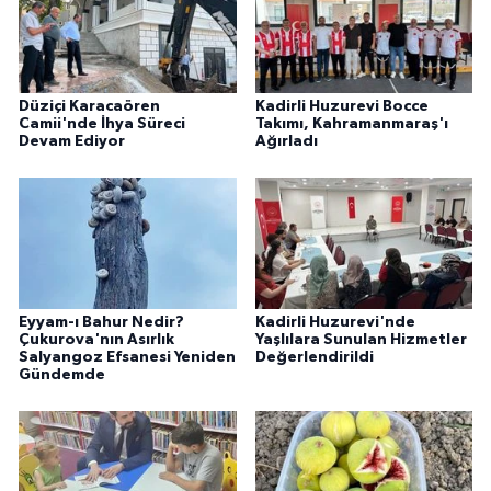
Düziçi Karacaören
Kadirli Huzurevi Bocce
Camii'nde İhya Süreci
Takımı, Kahramanmaraş'ı
Devam Ediyor
Ağırladı
Eyyam-ı Bahur Nedir?
Kadirli Huzurevi'nde
Çukurova'nın Asırlık
Yaşlılara Sunulan Hizmetler
Salyangoz Efsanesi Yeniden
Değerlendirildi
Gündemde