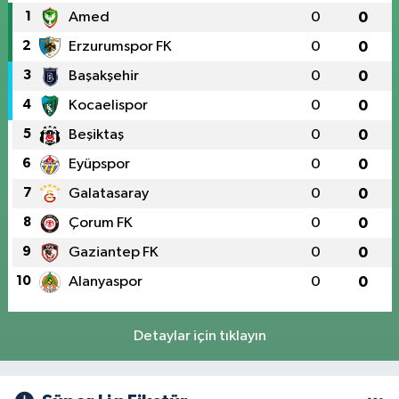
1
Amed
0
0
2
Erzurumspor FK
0
0
3
Başakşehir
0
0
4
Kocaelispor
0
0
5
Beşiktaş
0
0
6
Eyüpspor
0
0
7
Galatasaray
0
0
8
Çorum FK
0
0
9
Gaziantep FK
0
0
10
Alanyaspor
0
0
Detaylar için tıklayın