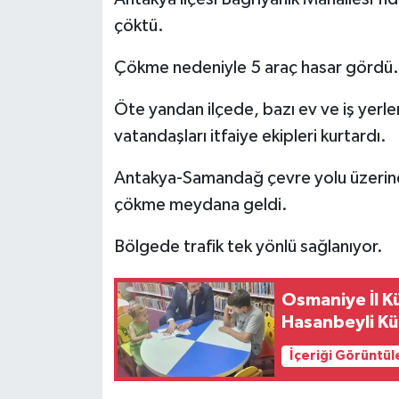
çöktü.
Çökme nedeniyle 5 araç hasar gördü.
Öte yandan ilçede, bazı ev ve iş yerle
vatandaşları itfaiye ekipleri kurtardı.
Antakya-Samandağ çevre yolu üzerin
çökme meydana geldi.
Bölgede trafik tek yönlü sağlanıyor.
Osmaniye İl K
Hasanbeyli Kü
İçeriği Görüntül