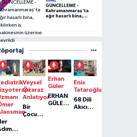
GENEL
GÜNCELLEME -
Kahramanmaraş'ta
ağır hasarlı bina,
yıkılırken iş
makinesinin üzerine
devrildi
Röportaj
Erhan
ediatrik
Veysel
Enis
Güler
izyoterapi
Özaraz
Tataroğlu
ERHAN
Uzmanı
Anlatıyor
68 Dili
GÜLER'IN
Ömer
Bir
Akıcı
YENI
Alaosman
Çocuğun
Konuşan
TEKLISI
Her
Umudu,
Öğretmenle
'TEK
Adım
Bir
Özel
GERÇEĞIM'LE
ir
Vakfın
Röportaj