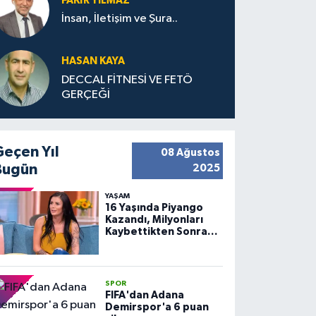
FAKIR YILMAZ
İnsan, İletişim ve Şura..
HASAN KAYA
DECCAL FİTNESİ VE FETÖ
GERÇEĞİ
Geçen Yıl
08 Ağustos
Bugün
2025
YAŞAM
16 Yaşında Piyango
Kazandı, Milyonları
Kaybettikten Sonra
Huzuru Buldu
SPOR
FIFA'dan Adana
Demirspor'a 6 puan