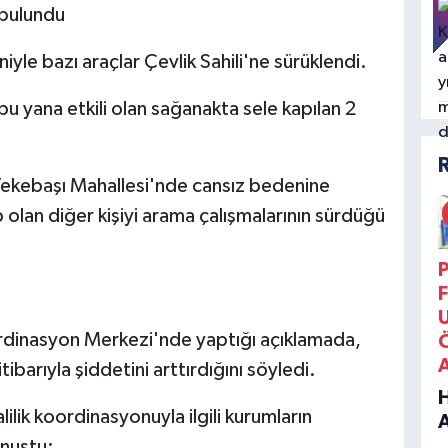
 bulundu
le bazı araçlar Çevlik Sahili'ne sürüklendi.
bu yana etkili olan sağanakta sele kapılan 2
 Tekebaşı Mahallesi'nde cansız bedenine
 olan diğer kişiyi arama çalışmalarının sürdüğü
P
F
rdinasyon Merkezi'nde yaptığı açıklamada,
barıyla şiddetini arttırdığını söyledi.
ilik koordinasyonuyla ilgili kurumların
B
onuştu: