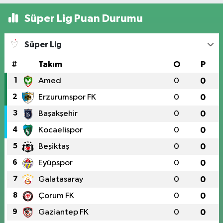
Süper Lig Puan Durumu
Süper Lig
#
Takım
O
P
1
Amed
0
0
2
Erzurumspor FK
0
0
3
Başakşehir
0
0
4
Kocaelispor
0
0
5
Beşiktaş
0
0
6
Eyüpspor
0
0
7
Galatasaray
0
0
8
Çorum FK
0
0
9
Gaziantep FK
0
0