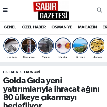
GENEL
Osmaniye Nöbetçi Eczaneler
GENEL
ÖZEL HABER
OSMANİYE
MAGAZİN
E
ÖZEL HABER
Osmaniye Hava Durumu
OSMANİYE
Osmaniye Trafik Yoğunluk Haritası
MAGAZİN
Süper Lig Puan Durumu ve Fikstür
Gündem
Osmaniye
Yaşam
İstanbul
Giresun
Ekonomi
EKONOMİ
Tüm Manşetler
HABERLER
EKONOMI
Golda Gıda yeni
SPOR
Son Dakika Haberleri
yatırımlarıyla ihracat ağını
RESMİ İLANLAR
Haber Arşivi
80 ülkeye çıkarmayı
hedefliyor