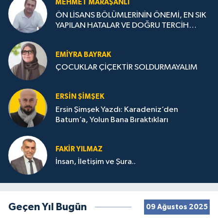
MEHMET MARAŞANLI
ÖN LİSANS BÖLÜMLERİNİN ÖNEMİ, EN SIK
YAPILAN HATALAR VE DOĞRU TERCİH
STRATEJİLERİ
EMIYRA BAYRAK
ÇOCUKLAR ÇİÇEKTİR SOLDURMAYALIM
ERSIN ŞIMŞEK
Ersin Şimşek Yazdı: Karadeniz’den
Batum’a, Yolun Bana Bıraktıkları
FAKIR YILMAZ
İnsan, İletişim ve Şura..
Geçen Yıl Bugün
09 Ağustos 2025