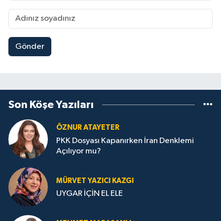
Gönder
Son Köşe Yazıları
ÖZNUR ATAYETER
PKK Dosyası Kapanırken İran Denklemi
Açılıyor mu?
MÜRVET YAZICI KAZGI
UYGAR İÇİN EL ELE