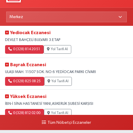
Yediocak Eczanesi
DEVLET BAHÇELİ BULVARI 3.ETAP
0 (328) 814 20 51
Yol Tarifi Al
Bayrak Eczanesi
ULAŞI MAH. 11507 SOK. NO:6 YEDİOCAK PARKI CİVARI
0 (328) 825 08 25
Yol Tarifi Al
Yüksek Eczanesi
İBN-İ SİNA HASTANESİ YANI,ASKERLİK ŞUBESİ KARŞISI
0 (328) 812 02 00
Yol Tarifi Al
Tüm Nöbetçi Eczaneler