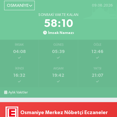
OSMANİYE
09.08.2026
SONRAKI VAKTE KALAN
58:09
İmsak Namazı
İMSAK
GÜNEŞ
ÖĞLE
04:08
05:39
12:46
İKINDI
AKŞAM
YATSI
16:32
19:42
21:07
Aylık Vakitler
Osmaniye Merkez Nöbetçi Eczaneler