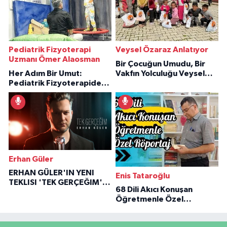
Pediatrik Fizyoterapi
Veysel Özaraz Anlatıyor
Uzmanı Ömer Alaosman
Bir Çocuğun Umudu, Bir
Her Adım Bir Umut:
Vakfın Yolculuğu Veysel
Pediatrik Fizyoterapiden
Özaraz Anlatıyor
İlham Veren Hikâyeler
Erhan Güler
ERHAN GÜLER'IN YENI
Enis Tataroğlu
TEKLISI 'TEK GERÇEĞIM'LE
68 Dili Akıcı Konuşan
BÜYÜK DÖNÜŞÜ
Öğretmenle Özel
Röportaj