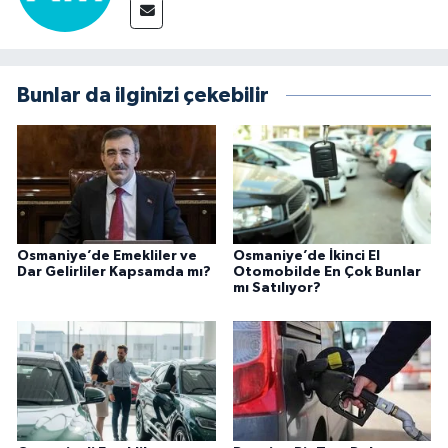
Bunlar da ilginizi çekebilir
Osmaniye’de Emekliler ve
Osmaniye’de İkinci El
Dar Gelirliler Kapsamda mı?
Otomobilde En Çok Bunlar
mı Satılıyor?