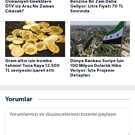
Osmaniyeli Emeklilere
Benzine Bir Zam Daha
ÖTV’siz Araç Ne Zaman
Geliyor: Litre Fiyatı 70 TL
Çıkacak?
Sınırında
Gram altın için bomba
Dünya Bankası Suriye İçin
tahmin! Tuna Kaya 12.500
100 Milyon Dolarlık Hibe
TL seviyesini işaret etti
Veriyor: İşte Projenin
Detayları
Yorumlar