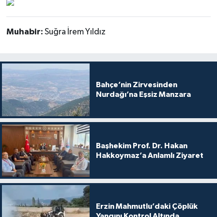
Muhabir:
Suğra İrem Yıldız
Bahçe’nin Zirvesinden
Nurdağı’na Eşsiz Manzara
Başhekim Prof. Dr. Hakan
Hakkoymaz’a Anlamlı Ziyaret
Erzin Mahmutlu’daki Çöplük
Yangını Kontrol Altında