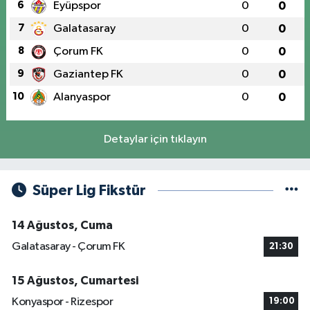
6
Eyüpspor
0
0
7
Galatasaray
0
0
8
Çorum FK
0
0
9
Gaziantep FK
0
0
10
Alanyaspor
0
0
Detaylar için tıklayın
Süper Lig Fikstür
14 Ağustos, Cuma
Galatasaray - Çorum FK
21:30
15 Ağustos, Cumartesi
Konyaspor - Rizespor
19:00