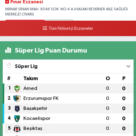
Pınar Eczanesi
MİMAR SİNAN MAH. 8546 SOK. NO:4 A (HASAN KESKİNER AİLE SAĞLIĞI
MERKEZİ CİVARI)
0 (328) 826 04 73
Yol Tarifi Al
Tüm Nöbetçi Eczaneler
Süper Lig Puan Durumu
Süper Lig
#
Takım
O
P
1
Amed
0
0
2
Erzurumspor FK
0
0
3
Başakşehir
0
0
4
Kocaelispor
0
0
5
Beşiktaş
0
0