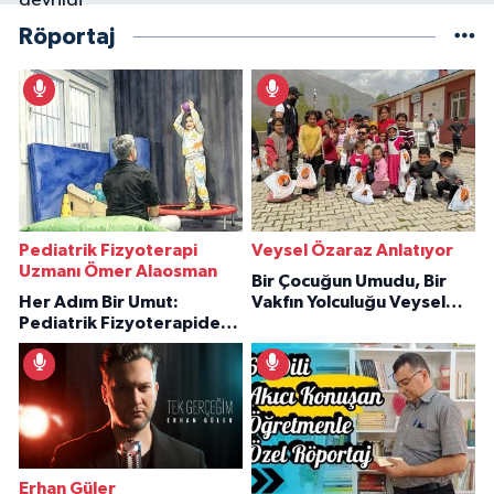
Röportaj
Pediatrik Fizyoterapi
Veysel Özaraz Anlatıyor
Uzmanı Ömer Alaosman
Bir Çocuğun Umudu, Bir
Her Adım Bir Umut:
Vakfın Yolculuğu Veysel
Pediatrik Fizyoterapiden
Özaraz Anlatıyor
İlham Veren Hikâyeler
Erhan Güler