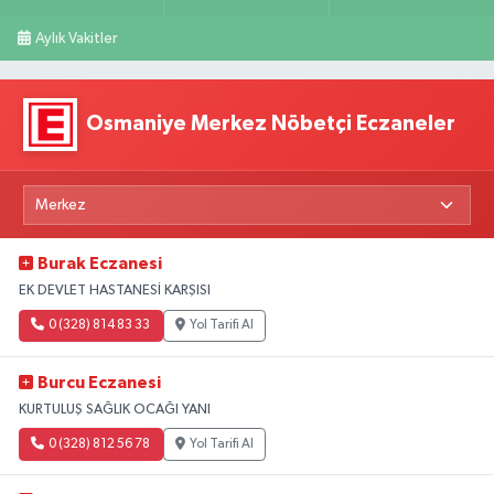
Aylık Vakitler
Osmaniye Merkez Nöbetçi Eczaneler
Burak Eczanesi
EK DEVLET HASTANESİ KARŞISI
0 (328) 814 83 33
Yol Tarifi Al
Burcu Eczanesi
KURTULUŞ SAĞLIK OCAĞI YANI
0 (328) 812 56 78
Yol Tarifi Al