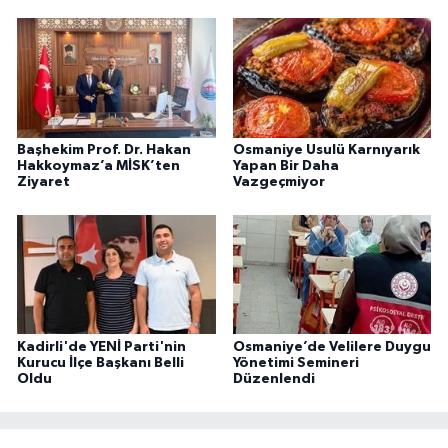
Başhekim Prof. Dr. Hakan
Osmaniye Usulü Karnıyarık
Hakkoymaz’a MİSK’ten
Yapan Bir Daha
Ziyaret
Vazgeçmiyor
Kadirli'de YENİ Parti'nin
Osmaniye’de Velilere Duygu
Kurucu İlçe Başkanı Belli
Yönetimi Semineri
Oldu
Düzenlendi