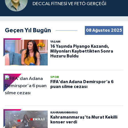
DECCAL FİTNESİ VE FETÖ GERÇEĞİ
Geçen Yıl Bugün
08 Ağustos 2025
YAŞAM
16 Yaşında Piyango Kazandı,
Milyonları Kaybettikten Sonra
Huzuru Buldu
SPOR
FIFA'dan Adana Demirspor'a 6
puan silme cezası
KAHRAMANMARAŞ
Kahramanmaraş’ta Murat Kekilli
konser verdi