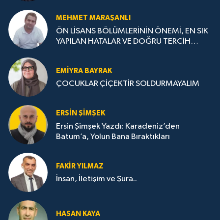
MEHMET MARAŞANLI
ÖN LİSANS BÖLÜMLERİNİN ÖNEMİ, EN SIK
YAPILAN HATALAR VE DOĞRU TERCİH
STRATEJİLERİ
EMIYRA BAYRAK
ÇOCUKLAR ÇİÇEKTİR SOLDURMAYALIM
ERSIN ŞIMŞEK
Ersin Şimşek Yazdı: Karadeniz’den
Batum’a, Yolun Bana Bıraktıkları
FAKIR YILMAZ
İnsan, İletişim ve Şura..
HASAN KAYA