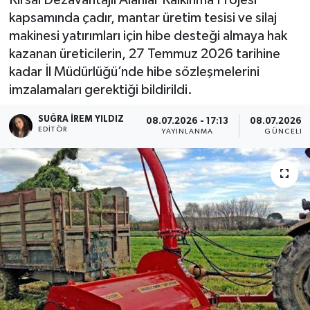
kapsamında çadır, mantar üretim tesisi ve silaj
makinesi yatırımları için hibe desteği almaya hak
kazanan üreticilerin, 27 Temmuz 2026 tarihine
kadar İl Müdürlüğü’nde hibe sözleşmelerini
imzalamaları gerektiği bildirildi.
SUĞRA İREM YILDIZ
08.07.2026 - 17:13
08.07.2026 -
EDITÖR
YAYINLANMA
GÜNCELLE