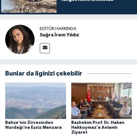
EDITÖR HAKKINDA
Suğra İrem Yıldız
Bunlar da ilginizi çekebilir
Bahçe’nin Zirvesinden
Başhekim Prof. Dr. Hakan
Nurdağı’na Eşsiz Manzara
Hakkoymaz’a Anlamlı
Ziyaret