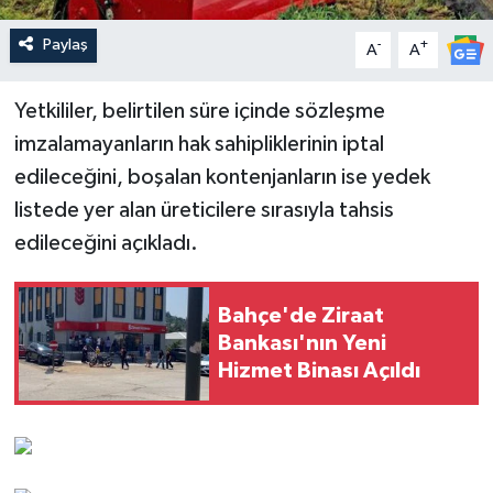
Paylaş
-
+
A
A
Yetkililer, belirtilen süre içinde sözleşme
imzalamayanların hak sahipliklerinin iptal
edileceğini, boşalan kontenjanların ise yedek
listede yer alan üreticilere sırasıyla tahsis
edileceğini açıkladı.
Bahçe'de Ziraat
Bankası'nın Yeni
Hizmet Binası Açıldı