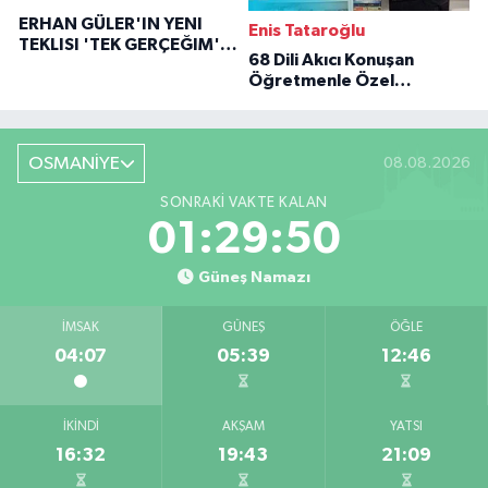
ERHAN GÜLER'IN YENI
Enis Tataroğlu
TEKLISI 'TEK GERÇEĞIM'LE
68 Dili Akıcı Konuşan
BÜYÜK DÖNÜŞÜ
Öğretmenle Özel
Röportaj
OSMANİYE
08.08.2026
SONRAKI VAKTE KALAN
01:29:49
Güneş Namazı
İMSAK
GÜNEŞ
ÖĞLE
04:07
05:39
12:46
İKINDI
AKŞAM
YATSI
16:32
19:43
21:09