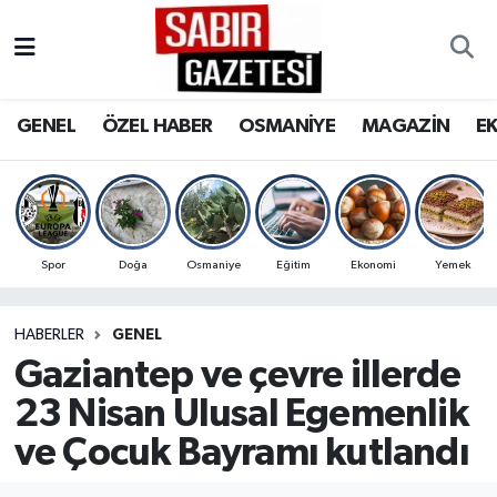
GENEL
Osmaniye Nöbetçi Eczaneler
GENEL
ÖZEL HABER
OSMANİYE
MAGAZİN
E
ÖZEL HABER
Osmaniye Hava Durumu
OSMANİYE
Osmaniye Trafik Yoğunluk Haritası
MAGAZİN
Süper Lig Puan Durumu ve Fikstür
Spor
Doğa
Osmaniye
Eğitim
Ekonomi
Yemek
EKONOMİ
Tüm Manşetler
HABERLER
GENEL
Gaziantep ve çevre illerde
SPOR
Son Dakika Haberleri
23 Nisan Ulusal Egemenlik
RESMİ İLANLAR
Haber Arşivi
ve Çocuk Bayramı kutlandı