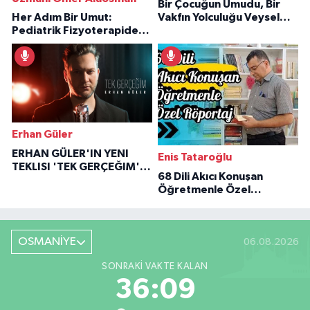
Bir Çocuğun Umudu, Bir
Her Adım Bir Umut:
Vakfın Yolculuğu Veysel
Pediatrik Fizyoterapiden
Özaraz Anlatıyor
İlham Veren Hikâyeler
Erhan Güler
ERHAN GÜLER'IN YENI
Enis Tataroğlu
TEKLISI 'TEK GERÇEĞIM'LE
68 Dili Akıcı Konuşan
BÜYÜK DÖNÜŞÜ
Öğretmenle Özel
Röportaj
OSMANİYE
06.08.2026
SONRAKI VAKTE KALAN
36:08