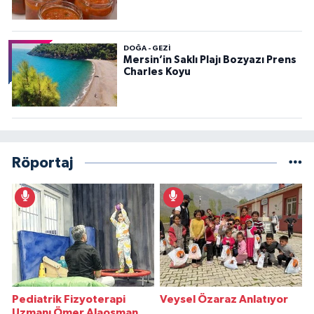
DOĞA - GEZI
Mersin’in Saklı Plajı Bozyazı Prens
Charles Koyu
Röportaj
Pediatrik Fizyoterapi
Veysel Özaraz Anlatıyor
Uzmanı Ömer Alaosman