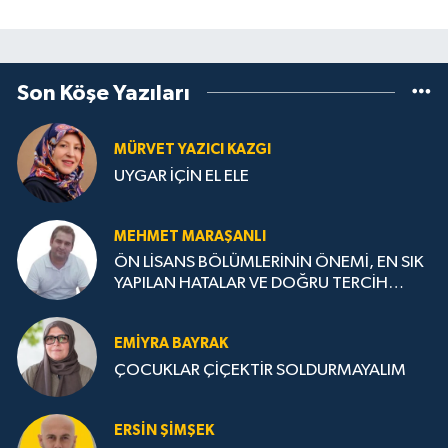
Son Köşe Yazıları
MÜRVET YAZICI KAZGI
UYGAR İÇİN EL ELE
MEHMET MARAŞANLI
ÖN LİSANS BÖLÜMLERİNİN ÖNEMİ, EN SIK
YAPILAN HATALAR VE DOĞRU TERCİH
STRATEJİLERİ
EMIYRA BAYRAK
ÇOCUKLAR ÇİÇEKTİR SOLDURMAYALIM
ERSIN ŞIMŞEK