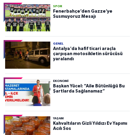
SPOR
Fenerbahçe’den Gazze’ye
Susmuyoruz Mesajı
GENEL
Antalya'da hafif ticari araçla
çarpışan motosikletin sürücüsü
yaralandı
EKONOMI
Başkan Yücel: “Aile Bütünlüğü Bu
Şartlarda Sağlanamaz”
YAŞAM
Kahvaltıların Gizli Yıldızı Ev Yapımı
Acılı Sos