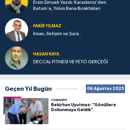
Ersin Şimşek Yazdı: Karadeniz’den
Batum’a, Yolun Bana Bıraktıkları
FAKIR YILMAZ
İnsan, İletişim ve Şura..
HASAN KAYA
DECCAL FİTNESİ VE FETÖ GERÇEĞİ
Geçen Yıl Bugün
06 Ağustos 2025
OSMANIYE
Bekirhan Uyutmaz: “Gönüllere
Dokunmaya Geldik”