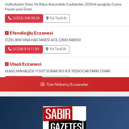
Gülbahçem Sitesi Ve Bilpa Arasındaki Caddeden 200mt aşağıda Cuma
Pazarı yolu Üzeri
0 (552) 308 06 26
Yol Tarifi Al
Efendioğlu Eczanesi
ÖZEL İBNİ SİNA HASTANESİ ACİL ÇIKIŞI KARŞISI
0 (328) 814 11 99
Yol Tarifi Al
Ulaşlı Eczanesi
ULAŞLI MAHALLESİ 11507 SOKAK NO:8 B YEDİOCAK PARKI CİVARI
0 (546) 158 81 80
Yol Tarifi Al
Tüm Nöbetçi Eczaneler