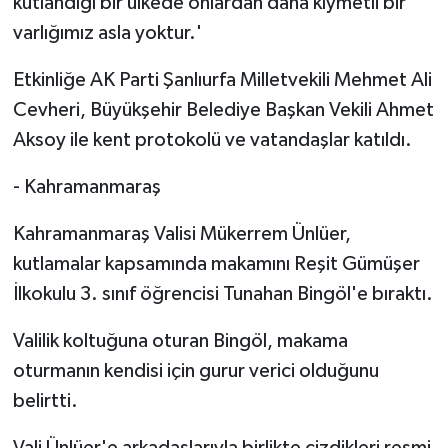
kutlandığı bir ülkede onlardan daha kıymetli bir
varlığımız asla yoktur.'
Etkinliğe AK Parti Şanlıurfa Milletvekili Mehmet Ali
Cevheri, Büyükşehir Belediye Başkan Vekili Ahmet
Aksoy ile kent protokolü ve vatandaşlar katıldı.
- Kahramanmaraş
Kahramanmaraş Valisi Mükerrem Ünlüer,
kutlamalar kapsamında makamını Reşit Gümüşer
İlkokulu 3. sınıf öğrencisi Tunahan Bingöl'e bıraktı.
Valilik koltuğuna oturan Bingöl, makama
oturmanın kendisi için gurur verici olduğunu
belirtti.
Vali Ünlüer'e arkadaşlarıyla birlikte çizdikleri resmi