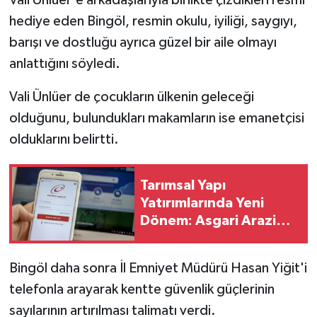
hediye eden Bingöl, resmin okulu, iyiliği, saygıyı,
barışı ve dostluğu ayrıca güzel bir aile olmayı
anlattığını söyledi.
Vali Ünlüer de çocukların ülkenin geleceği
olduğunu, bulundukları makamların ise emanetçisi
olduklarını belirtti.
Tarımsal Yapı
Yatırımlarında Yeni
Dönem: Asgari Arazi
Şartı 2 Hektara Düştü
Bingöl daha sonra İl Emniyet Müdürü Hasan Yiğit'i
telefonla arayarak kentte güvenlik güçlerinin
sayılarının artırılması talimatı verdi.