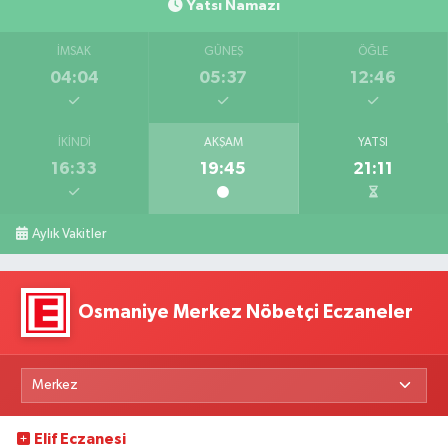
Yatsı Namazı
İMSAK
GÜNEŞ
ÖĞLE
04:04
05:37
12:46
İKINDI
AKŞAM
YATSI
16:33
19:45
21:11
Aylık Vakitler
Osmaniye Merkez Nöbetçi Eczaneler
Elif Eczanesi