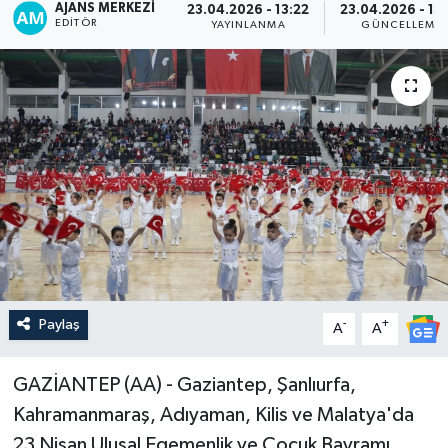
AJANS MERKEZI
23.04.2026 - 13:22
23.04.2026 - 13
EDITÖR
YAYINLANMA
GÜNCELLEME
Paylaş
-
+
A
A
GAZİANTEP (AA) - Gaziantep, Şanlıurfa,
Kahramanmaraş, Adıyaman, Kilis ve Malatya'da
23 Nisan Ulusal Egemenlik ve Çocuk Bayramı