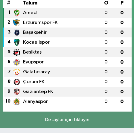
#
Takım
O
P
1
Amed
0
0
2
Erzurumspor FK
0
0
3
Başakşehir
0
0
4
Kocaelispor
0
0
5
Beşiktaş
0
0
6
Eyüpspor
0
0
7
Galatasaray
0
0
8
Çorum FK
0
0
9
Gaziantep FK
0
0
10
Alanyaspor
0
0
Detaylar için tıklayın