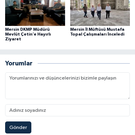
Mersin DKMP Müdürü
Mersin İl Müftüsü Mustafa
Mevlüt Çetin’e Hayırlı
Topal Çalışmaları İnceledi
Ziyaret
Yorumlar
Gönder