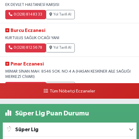
EK DEVLET HASTANESİ KARŞISI
0 (328) 814 83 33
Yol Tarifi Al
Burcu Eczanesi
KURTULUŞ SAĞLIK OCAĞI YANI
0 (328) 812 56 78
Yol Tarifi Al
Pınar Eczanesi
MİMAR SİNAN MAH. 8546 SOK. NO:4 A (HASAN KESKİNER AİLE SAĞLIĞI
MERKEZİ CİVARI)
0 (328) 826 04 73
Yol Tarifi Al
Tüm Nöbetçi Eczaneler
Süper Lig Puan Durumu
Süper Lig