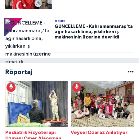
GENEL
GÜNCELLEME - Kahramanmaraş'ta
ağır hasarlı bina, yıkılırken iş
makinesinin üzerine devrildi
Röportaj
Pediatrik Fizyoterapi
Veysel Özaraz Anlatıyor
Uzmanı Ömer Alaosman