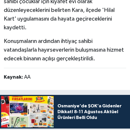
sahibi çocuklar için kıyafet evi olarak
düzenleyeceklerini belirten Kara, ilçede 'Hilal
Kart' uygulamasını da hayata geçireceklerini
kaydetti.
Konuşmaların ardından ihtiyaç sahibi
vatandaşlarla hayırseverlerin buluşmasına hizmet
edecek binanın açılışı gerçekleştirildi.
Kaynak:
AA
Osmaniye’de ŞOK’a Gidenler
Dikkat! 8-11 Ağustos Aktüel
Ürünleri Belli Oldu