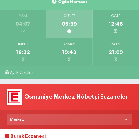
Öğle Namazı
İMSAK
GÜNEŞ
ÖĞLE
04:07
05:39
12:46
İKINDI
AKŞAM
YATSI
16:32
19:43
21:09
Aylık Vakitler
Osmaniye Merkez Nöbetçi Eczaneler
Burak Eczanesi