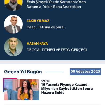
Ersin Şimşek Yazdı: Karadeniz’den
Batum’a, Yolun Bana Bıraktıkları
FAKIR YILMAZ
İnsan, İletişim ve Şura..
HASAN KAYA
DECCAL FİTNESİ VE FETÖ GERÇEĞİ
Geçen Yıl Bugün
08 Ağustos 2025
YAŞAM
16 Yaşında Piyango Kazandı,
Milyonları Kaybettikten Sonra
Huzuru Buldu