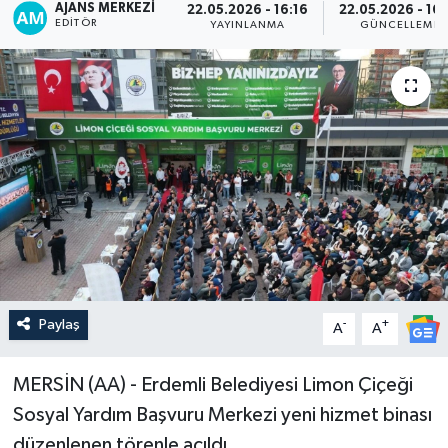
AJANS MERKEZI
22.05.2026 - 16:16
22.05.2026 - 16:
EDITÖR
YAYINLANMA
GÜNCELLEME
Paylaş
-
+
A
A
MERSİN (AA) - Erdemli Belediyesi Limon Çiçeği
Sosyal Yardım Başvuru Merkezi yeni hizmet binası
düzenlenen törenle açıldı.