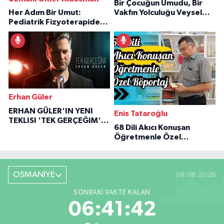
Bir Çocuğun Umudu, Bir
Her Adım Bir Umut:
Vakfın Yolculuğu Veysel
Pediatrik Fizyoterapiden
Özaraz Anlatıyor
İlham Veren Hikâyeler
Erhan Güler
ERHAN GÜLER'IN YENI
Enis Tataroğlu
TEKLISI 'TEK GERÇEĞIM'LE
68 Dili Akıcı Konuşan
BÜYÜK DÖNÜŞÜ
Öğretmenle Özel
Röportaj
OSMANİYE
08.08.2026
SONRAKI VAKTE KALAN
06:41:41