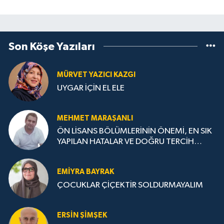
Son Köşe Yazıları
MÜRVET YAZICI KAZGI
UYGAR İÇİN EL ELE
MEHMET MARAŞANLI
ÖN LİSANS BÖLÜMLERİNİN ÖNEMİ, EN SIK
YAPILAN HATALAR VE DOĞRU TERCİH
STRATEJİLERİ
EMIYRA BAYRAK
ÇOCUKLAR ÇİÇEKTİR SOLDURMAYALIM
ERSIN ŞIMŞEK