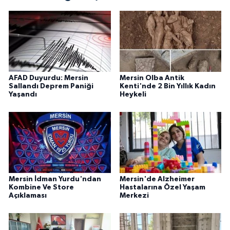
AFAD Duyurdu: Mersin
Mersin Olba Antik
Sallandı Deprem Paniği
Kenti'nde 2 Bin Yıllık Kadın
Yaşandı
Heykeli
Mersin İdman Yurdu'ndan
Mersin'de Alzheimer
Kombine Ve Store
Hastalarına Özel Yaşam
Açıklaması
Merkezi