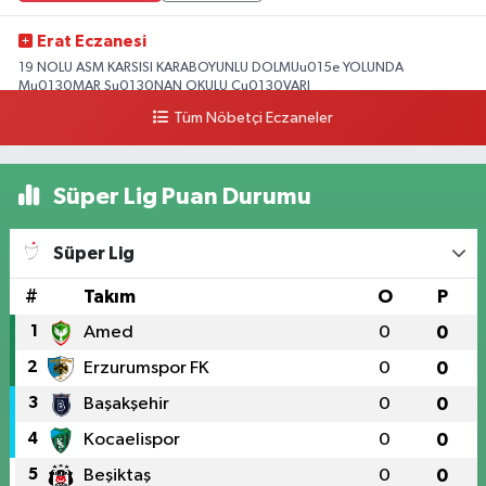
Erat Eczanesi
19 NOLU ASM KARSISI KARABOYUNLU DOLMUu015e YOLUNDA
Mu0130MAR Su0130NAN OKULU Cu0130VARI
Tüm Nöbetçi Eczaneler
0 (328) 825 39 39
Yol Tarifi Al
Süper Lig Puan Durumu
Süper Lig
#
Takım
O
P
1
Amed
0
0
2
Erzurumspor FK
0
0
3
Başakşehir
0
0
4
Kocaelispor
0
0
5
Beşiktaş
0
0