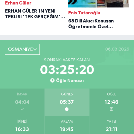
Erhan Güler
ERHAN GÜLER'IN YENI
Enis Tataroğlu
TEKLISI 'TEK GERÇEĞIM'LE
68 Dili Akıcı Konuşan
BÜYÜK DÖNÜŞÜ
Öğretmenle Özel
Röportaj
OSMANİYE
06.08.2026
SONRAKI VAKTE KALAN
03:25:19
Öğle Namazı
İMSAK
GÜNEŞ
ÖĞLE
04:04
05:37
12:46
İKINDI
AKŞAM
YATSI
16:33
19:45
21:11