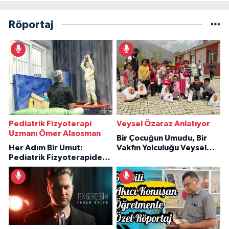
Röportaj
Pediatrik Fizyoterapi
Veysel Özaraz Anlatıyor
Uzmanı Ömer Alaosman
Bir Çocuğun Umudu, Bir
Her Adım Bir Umut:
Vakfın Yolculuğu Veysel
Pediatrik Fizyoterapiden
Özaraz Anlatıyor
İlham Veren Hikâyeler