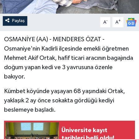
Paylaş
-
+
A
A
OSMANİYE (AA) - MENDERES ÖZAT -
Osmaniye'nin Kadirli ilçesinde emekli öğretmen
Mehmet Akif Ortak, hafif ticari aracının bagajında
doğum yapan kedi ve 3 yavrusuna özenle
bakıyor.
Kümbet köyünde yaşayan 68 yaşındaki Ortak,
yaklaşık 2 ay önce sokakta gördüğü kediyi
beslemeye başladı.
Üniversite kayıt
tarihleri belli oldu!