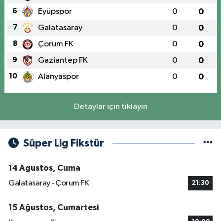
6
Eyüpspor
0
0
7
Galatasaray
0
0
8
Çorum FK
0
0
9
Gaziantep FK
0
0
10
Alanyaspor
0
0
Detaylar için tıklayın
Süper Lig Fikstür
14 Ağustos, Cuma
Galatasaray - Çorum FK
21:30
15 Ağustos, Cumartesi