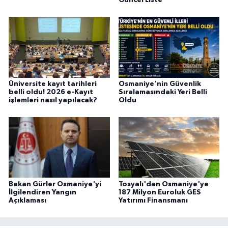
Üniversite kayıt tarihleri
Osmaniye'nin Güvenlik
belli oldu! 2026 e-Kayıt
Sıralamasındaki Yeri Belli
işlemleri nasıl yapılacak?
Oldu
Bakan Gürler Osmaniye'yi
Tosyalı'dan Osmaniye'ye
İlgilendiren Yangın
187 Milyon Euroluk GES
Açıklaması
Yatırımı Finansmanı