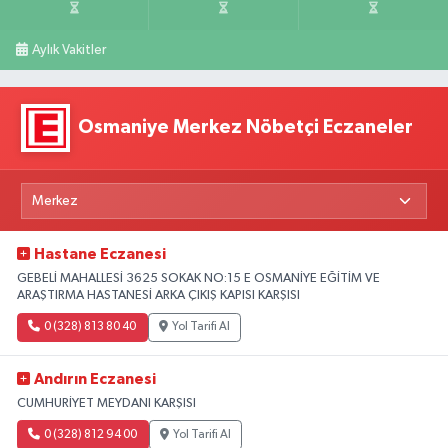
Aylık Vakitler
Osmaniye Merkez Nöbetçi Eczaneler
Hastane Eczanesi
GEBELİ MAHALLESİ 3625 SOKAK NO:15 E OSMANİYE EĞİTİM VE
ARAŞTIRMA HASTANESİ ARKA ÇIKIŞ KAPISI KARŞISI
0 (328) 813 80 40
Yol Tarifi Al
Andırın Eczanesi
CUMHURİYET MEYDANI KARŞISI
0 (328) 812 94 00
Yol Tarifi Al