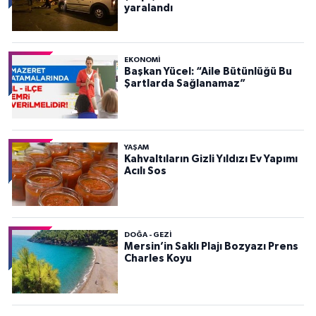
yaralandı
EKONOMI
Başkan Yücel: “Aile Bütünlüğü Bu
Şartlarda Sağlanamaz”
YAŞAM
Kahvaltıların Gizli Yıldızı Ev Yapımı
Acılı Sos
DOĞA - GEZI
Mersin’in Saklı Plajı Bozyazı Prens
Charles Koyu