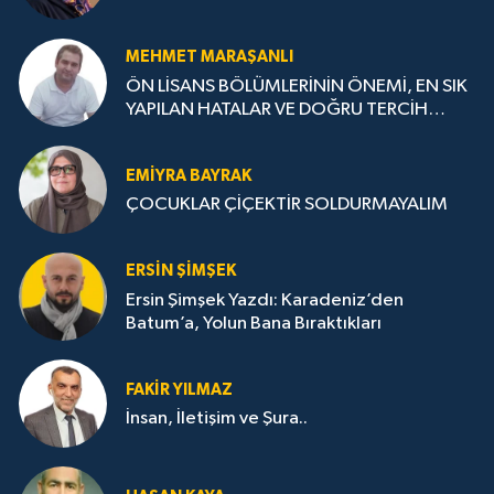
MEHMET MARAŞANLI
ÖN LİSANS BÖLÜMLERİNİN ÖNEMİ, EN SIK
YAPILAN HATALAR VE DOĞRU TERCİH
STRATEJİLERİ
EMIYRA BAYRAK
ÇOCUKLAR ÇİÇEKTİR SOLDURMAYALIM
ERSIN ŞIMŞEK
Ersin Şimşek Yazdı: Karadeniz’den
Batum’a, Yolun Bana Bıraktıkları
FAKIR YILMAZ
İnsan, İletişim ve Şura..