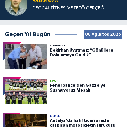
HASAN KAYA
DECCAL FİTNESİ VE FETÖ GERÇEĞİ
Geçen Yıl Bugün
06 Ağustos 2025
OSMANIYE
Bekirhan Uyutmaz: “Gönüllere
Dokunmaya Geldik”
SPOR
Fenerbahçe’den Gazze’ye
Susmuyoruz Mesajı
GENEL
Antalya'da hafif ticari araçla
çarpışan motosikletin sürücüsü