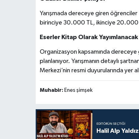
Yarışmada dereceye giren öğrenciler i
birinciye 30.000 TL, ikinciye 20.000
Eserler Kitap Olarak Yayımlanacak
Organizasyon kapsamında dereceye gir
planlanıyor. Yarışmanın detaylı şartna
Merkezi’nin resmi duyurularında yer al
Muhabir:
Enes şimşek
EDITÖRÜN SEÇTIĞI
Halil Alp Yald