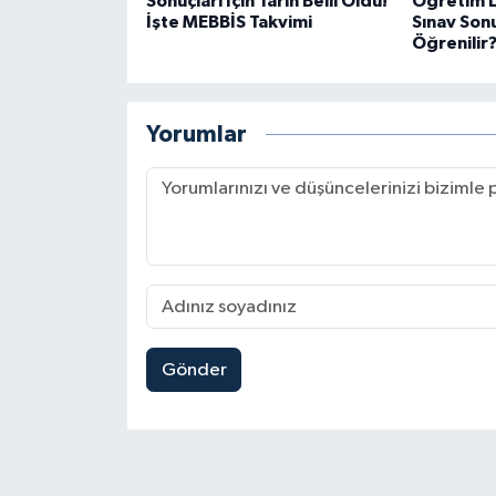
Sonuçları İçin Tarih Belli Oldu!
Öğretim L
İşte MEBBİS Takvimi
Sınav Sonu
Öğrenilir
Yorumlar
Gönder