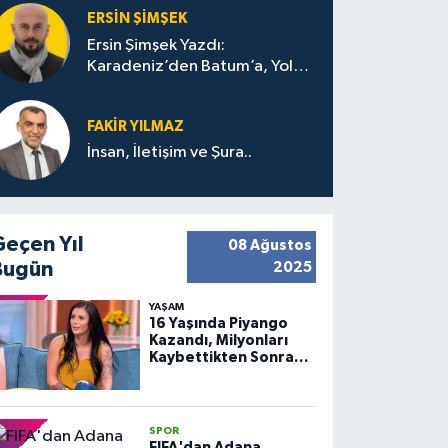
ERSIN ŞIMŞEK
Ersin Şimşek Yazdı:
Karadeniz’den Batum’a, Yolun
Bana Bıraktıkları
FAKIR YILMAZ
İnsan, İletişim ve Şura..
Geçen Yıl
08 Ağustos
Bugün
2025
YAŞAM
16 Yaşında Piyango
Kazandı, Milyonları
Kaybettikten Sonra
Huzuru Buldu
SPOR
FIFA'dan Adana