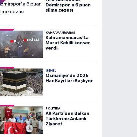
Demirspor'a 6 puan
silme cezası
KAHRAMANMARAŞ
Kahramanmaraş’ta
Murat Kekilli konser
verdi
GENEL
Osmaniye’de 2026
Hac Kayıtları Başlıyor
POLITIKA
AK Parti’den Balkan
Türklerine Anlamlı
Ziyaret