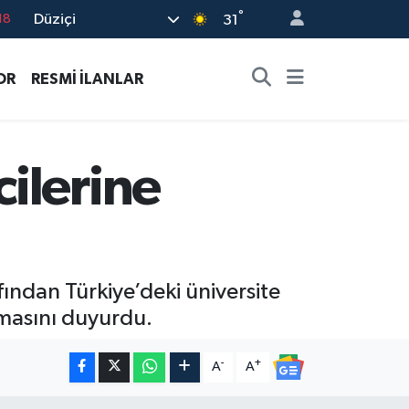
°
Düziçi
18
31
32
OR
RESMİ İLANLAR
38
03
14
ilerine
18
ından Türkiye’deki üniversite
masını duyurdu.
-
+
A
A