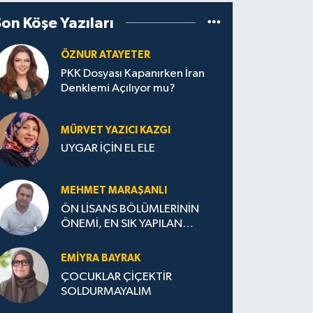
Son Köşe Yazıları
ÖZNUR ATAYETER
PKK Dosyası Kapanırken İran
Denklemi Açılıyor mu?
MÜRVET YAZICI KAZGI
UYGAR İÇİN EL ELE
MEHMET MARAŞANLI
ÖN LİSANS BÖLÜMLERİNİN
ÖNEMİ, EN SIK YAPILAN
HATALAR VE DOĞRU TERCİH
STRATEJİLERİ
EMIYRA BAYRAK
ÇOCUKLAR ÇİÇEKTİR
SOLDURMAYALIM