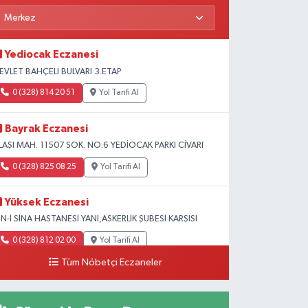
Yediocak Eczanesi
EVLET BAHÇELİ BULVARI 3.ETAP
0 (328) 814 20 51
Yol Tarifi Al
Bayrak Eczanesi
LAŞI MAH. 11507 SOK. NO:6 YEDİOCAK PARKI CİVARI
0 (328) 825 08 25
Yol Tarifi Al
Yüksek Eczanesi
BN-İ SİNA HASTANESİ YANI,ASKERLİK ŞUBESİ KARŞISI
0 (328) 812 02 00
Yol Tarifi Al
Tüm Nöbetçi Eczaneler