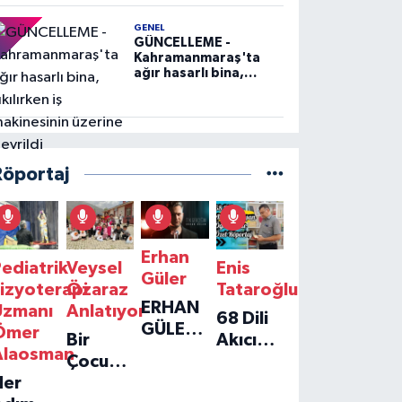
GENEL
GÜNCELLEME -
Kahramanmaraş'ta
ağır hasarlı bina,
yıkılırken iş
makinesinin üzerine
devrildi
Röportaj
Erhan
ediatrik
Veysel
Enis
Güler
izyoterapi
Özaraz
Tataroğlu
ERHAN
Uzmanı
Anlatıyor
68 Dili
GÜLER'IN
Ömer
Bir
Akıcı
YENI
Alaosman
Çocuğun
Konuşan
TEKLISI
Her
Umudu,
Öğretmenle
'TEK