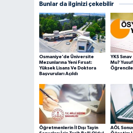
Bunlar da ilginizi çekebilir
Osmaniye’de Üniversite
YKS Sınav
Mezunlarına Yeni Fırsat:
Mu? Yusuf
Yüksek Lisans Ve Doktora
Öğrencile
Başvuruları Açıldı
Öğretmenlerin İl Dışı Tayin
AÖL Sonuçl