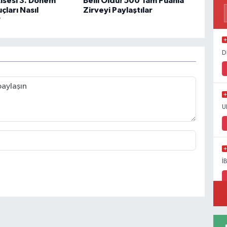
isesi 3. Dönem
Belli Oldu! 500 Tam Puanla
çları Nasıl
Zirveyi Paylaştılar
?
D
U
İ