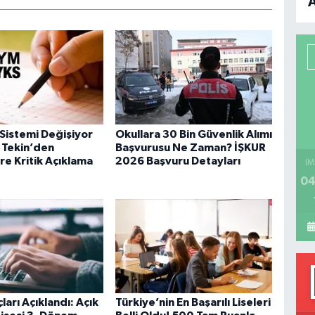
B
P
H
 Sistemi Değişiyor
Okullara 30 Bin Güvenlik Alımı
 Tekin’den
Başvurusu Ne Zaman? İŞKUR
re Kritik Açıklama
2026 Başvuru Detayları
İM
04
arı Açıklandı: Açık
Türkiye’nin En Başarılı Liseleri