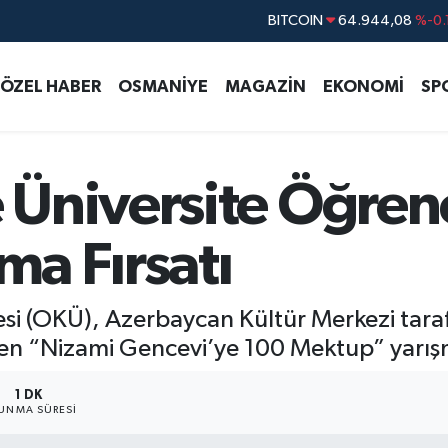
DOLAR
47,7436
%0.
EURO
55,2510
%0.
ÖZEL HABER
OSMANİYE
MAGAZİN
EKONOMİ
SP
STERLİN
64,4811
%0.
GRAM ALTIN
6660.55
%0.
BİST100
13.779
%-
Üniversite Öğrenc
BITCOIN
64.944,08
%-0.
ma Fırsatı
si (OKÜ), Azerbaycan Kültür Merkezi taraf
nen “Nizami Gencevi’ye 100 Mektup” yarış
1 DK
UNMA SÜRESI