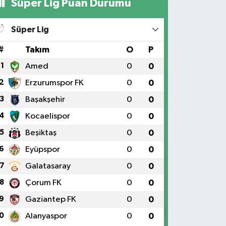
Süper Lig Puan Durumu
Süper Lig
#
Takım
O
P
1
Amed
0
0
2
Erzurumspor FK
0
0
3
Başakşehir
0
0
4
Kocaelispor
0
0
5
Beşiktaş
0
0
6
Eyüpspor
0
0
7
Galatasaray
0
0
8
Çorum FK
0
0
9
Gaziantep FK
0
0
0
Alanyaspor
0
0