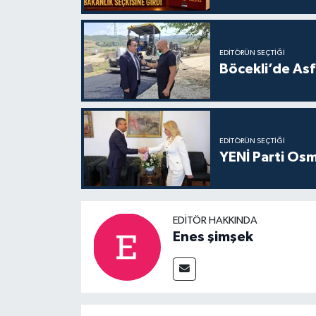
EDITÖRÜN SEÇTIĞI
Böcekli’de Asf
EDITÖRÜN SEÇTIĞI
YENİ Parti Osm
EDITÖR HAKKINDA
Enes şimşek