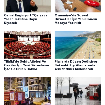
Cemal Enginyurt “Çerçeve
Osmaniye’de Sosyal
Yasa” Teklifine Hayır
Hizmetler İçin Yeni Dönem
Diyecek
Masaya Yatırıldı
TBMM’de Şehit Aileleri Ve
Plajlarda Düzen Değişiyor:
Gaziler İçin Yeni Düzenleme:
Bakanlık Kıyı Alanlarında
İşte Getirilen Haklar
Yeni Yetkiler Kullanacak