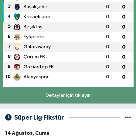
3
Başakşehir
0
0
4
Kocaelispor
0
0
5
Beşiktaş
0
0
6
Eyüpspor
0
0
7
Galatasaray
0
0
8
Çorum FK
0
0
9
Gaziantep FK
0
0
10
Alanyaspor
0
0
Detaylar için tıklayın
Süper Lig Fikstür
14 Ağustos, Cuma