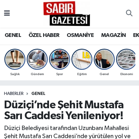
GENEL
Osmaniye Nöbetçi Eczaneler
GENEL
ÖZEL HABER
OSMANİYE
MAGAZİN
E
ÖZEL HABER
Osmaniye Hava Durumu
OSMANİYE
Osmaniye Trafik Yoğunluk Haritası
MAGAZİN
Süper Lig Puan Durumu ve Fikstür
Sağlık
Gündem
Spor
Eğitim
Genel
Ekonomi
EKONOMİ
Tüm Manşetler
HABERLER
GENEL
Düziçi’nde Şehit Mustafa
SPOR
Son Dakika Haberleri
Sarı Caddesi Yenileniyor!
RESMİ İLANLAR
Haber Arşivi
Düziçi Belediyesi tarafından Uzunbanı Mahallesi
Şehit Mustafa Sarı Caddesi’nde yürütülen yol ve