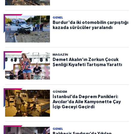
GENEL
Burdur'da iki otomobilin çarpıştığı
kazada sürücüler yaralandı
MAGAZİN
Demet Akalın’ın Zorkun Çocuk
Şenliği Kıyafeti Tartışma Yarattı
GÜNDEM
İstanbul’da Deprem Panikleri:
Avcılar’da Aile Kamyonette Çay
İçip Geceyi Geçirdi
GENEL
Balıkesir Sındırgı’da Yıkılan