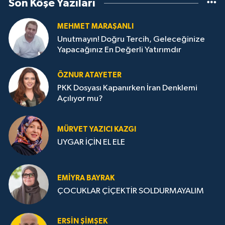
Son Köşe Yazıları
MEHMET MARAŞANLI
Unutmayın! Doğru Tercih, Geleceğinize
Yapacağınız En Değerli Yatırımdır
ÖZNUR ATAYETER
PKK Dosyası Kapanırken İran Denklemi
Açılıyor mu?
MÜRVET YAZICI KAZGI
UYGAR İÇİN EL ELE
EMIYRA BAYRAK
ÇOCUKLAR ÇİÇEKTİR SOLDURMAYALIM
ERSIN ŞIMŞEK