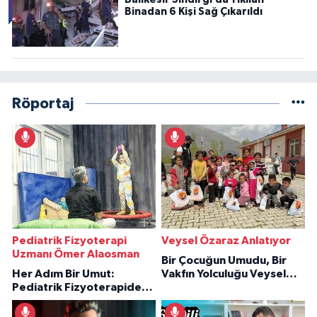
Binadan 6 Kişi Sağ Çıkarıldı
Röportaj
Pediatrik Fizyoterapi
Veysel Özaraz Anlatıyor
Uzmanı Ömer Alaosman
Bir Çocuğun Umudu, Bir
Her Adım Bir Umut:
Vakfın Yolculuğu Veysel
Pediatrik Fizyoterapiden
Özaraz Anlatıyor
İlham Veren Hikâyeler