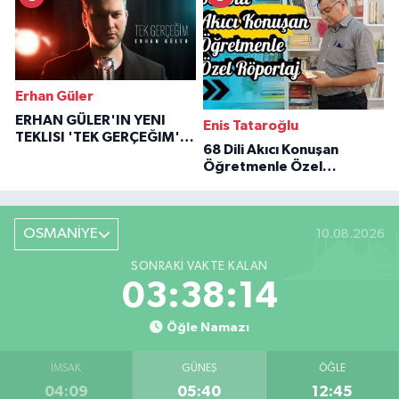
Erhan Güler
ERHAN GÜLER'IN YENI
Enis Tataroğlu
TEKLISI 'TEK GERÇEĞIM'LE
68 Dili Akıcı Konuşan
BÜYÜK DÖNÜŞÜ
Öğretmenle Özel
Röportaj
OSMANİYE
10.08.2026
SONRAKI VAKTE KALAN
03:38:13
Öğle Namazı
İMSAK
GÜNEŞ
ÖĞLE
04:09
05:40
12:45