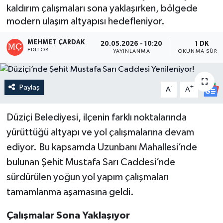
kaldırım çalışmaları sona yaklaşırken, bölgede
modern ulaşım altyapısı hedefleniyor.
MEHMET ÇARDAK
20.05.2026 - 10:20
1 DK
EDITÖR
YAYINLANMA
OKUNMA SÜRES
Paylaş
-
+
A
A
Düziçi Belediyesi, ilçenin farklı noktalarında
yürüttüğü altyapı ve yol çalışmalarına devam
ediyor. Bu kapsamda Uzunbanı Mahallesi’nde
bulunan Şehit Mustafa Sarı Caddesi’nde
sürdürülen yoğun yol yapım çalışmaları
tamamlanma aşamasına geldi.
Çalışmalar Sona Yaklaşıyor