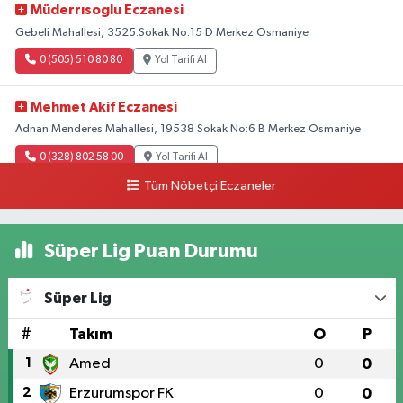
Müderrısoglu Eczanesi
Gebeli Mahallesi, 3525.Sokak No:15 D Merkez Osmaniye
0 (505) 510 80 80
Yol Tarifi Al
Mehmet Akif Eczanesi
Adnan Menderes Mahallesi, 19538 Sokak No:6 B Merkez Osmaniye
0 (328) 802 58 00
Yol Tarifi Al
Tüm Nöbetçi Eczaneler
Süper Lig Puan Durumu
Süper Lig
#
Takım
O
P
1
Amed
0
0
2
Erzurumspor FK
0
0