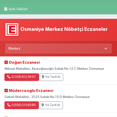
Aylık Vakitler
Osmaniye Merkez Nöbetçi Eczaneler
Doğan Eczanesi
Alibeyli Mahallesi, Karaoğlanoğlu Sokak No:12 C Merkez Osmaniye
0 (328) 812 00 97
Yol Tarifi Al
Müderrısoglu Eczanesi
Gebeli Mahallesi, 3525.Sokak No:15 D Merkez Osmaniye
0 (505) 510 80 80
Yol Tarifi Al