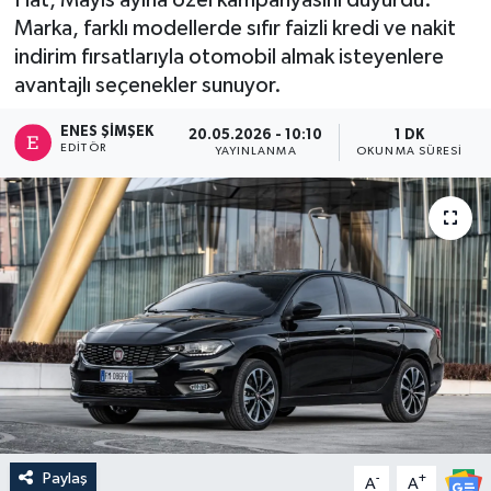
Marka, farklı modellerde sıfır faizli kredi ve nakit
indirim fırsatlarıyla otomobil almak isteyenlere
avantajlı seçenekler sunuyor.
ENES ŞIMŞEK
20.05.2026 - 10:10
1 DK
EDITÖR
YAYINLANMA
OKUNMA SÜRESI
Paylaş
-
+
A
A