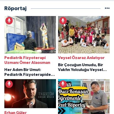
Röportaj
Pediatrik Fizyoterapi
Veysel Özaraz Anlatıyor
Uzmanı Ömer Alaosman
Bir Çocuğun Umudu, Bir
Her Adım Bir Umut:
Vakfın Yolculuğu Veysel
Pediatrik Fizyoterapiden
Özaraz Anlatıyor
İlham Veren Hikâyeler
Erhan Güler