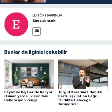
EDITÖR HAKKINDA
Enes şimşek
Bunlar da ilginizi çekebilir
Beyaz ve Bej Geride Kalıyor:
Turgut Kararmaz’dan AK
Osmaniye'de Evlerin Yeni
Parti Teşkilatına Çağrı:
Dekorasyon Rengi
“Birlikte Geleceğe
Yürüyoruz”