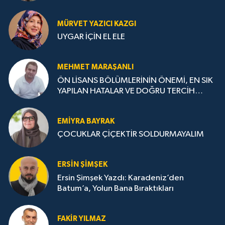
MÜRVET YAZICI KAZGI
UYGAR İÇİN EL ELE
MEHMET MARAŞANLI
ÖN LİSANS BÖLÜMLERİNİN ÖNEMİ, EN SIK
YAPILAN HATALAR VE DOĞRU TERCİH
STRATEJİLERİ
EMIYRA BAYRAK
ÇOCUKLAR ÇİÇEKTİR SOLDURMAYALIM
ERSIN ŞIMŞEK
Ersin Şimşek Yazdı: Karadeniz’den
Batum’a, Yolun Bana Bıraktıkları
FAKIR YILMAZ