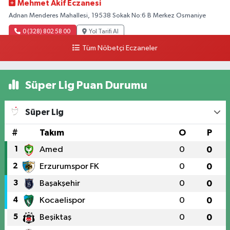
Mehmet Akif Eczanesi
Adnan Menderes Mahallesi, 19538 Sokak No:6 B Merkez Osmaniye
0 (328) 802 58 00
Yol Tarifi Al
Tüm Nöbetçi Eczaneler
Süper Lig Puan Durumu
Süper Lig
#
Takım
O
P
1
Amed
0
0
2
Erzurumspor FK
0
0
3
Başakşehir
0
0
4
Kocaelispor
0
0
5
Beşiktaş
0
0