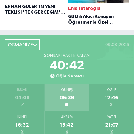
ERHAN GÜLER'IN YENI
Enis Tataroğlu
TEKLISI 'TEK GERÇEĞIM'LE
68 Dili Akıcı Konuşan
BÜYÜK DÖNÜŞÜ
Öğretmenle Özel
Röportaj
OSMANİYE
09.08.2026
SONRAKI VAKTE KALAN
40:41
Öğle Namazı
İMSAK
GÜNEŞ
ÖĞLE
04:08
05:39
12:46
İKINDI
AKŞAM
YATSI
16:32
19:42
21:07