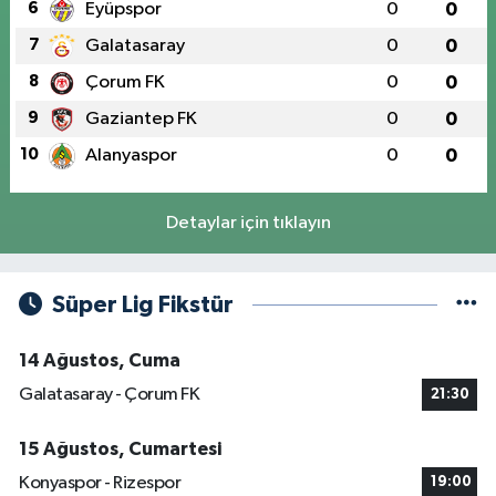
6
Eyüpspor
0
0
7
Galatasaray
0
0
8
Çorum FK
0
0
9
Gaziantep FK
0
0
10
Alanyaspor
0
0
Detaylar için tıklayın
Süper Lig Fikstür
14 Ağustos, Cuma
Galatasaray - Çorum FK
21:30
15 Ağustos, Cumartesi
Konyaspor - Rizespor
19:00