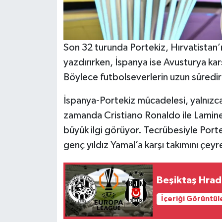
Son 32 turunda Portekiz, Hırvatistan’
yazdırırken, İspanya ise Avusturya karşı
Böylece futbolseverlerin uzun süredir 
İspanya-Portekiz mücadelesi, yalnızca i
zamanda Cristiano Ronaldo ile Lamine 
büyük ilgi görüyor. Tecrübesiyle Portek
genç yıldız Yamal’a karşı takımını çeyr
Beşiktaş Hrad
İçeriği Görüntül