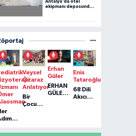
Antalya'da otel
ekipmanı deposunda
çıkan yangın kontrol
altına alındı
Röportaj
Erhan
ediatrik
Veysel
Enis
Güler
izyoterapi
Özaraz
Tataroğlu
ERHAN
Uzmanı
Anlatıyor
68 Dili
GÜLER'IN
Ömer
Bir
Akıcı
YENI
Alaosman
Çocuğun
Konuşan
TEKLISI
Her
Umudu,
Öğretmenle
'TEK
Adım
Bir
Özel
GERÇEĞIM'LE
ir
Vakfın
Röportaj
BÜYÜK
Umut:
Yolculuğu