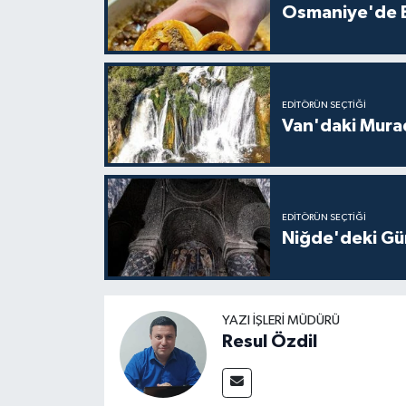
Osmaniye'de Ev
EDITÖRÜN SEÇTIĞI
Van'daki Murad
EDITÖRÜN SEÇTIĞI
Niğde'deki Güm
YAZI İŞLERI MÜDÜRÜ
Resul Özdil