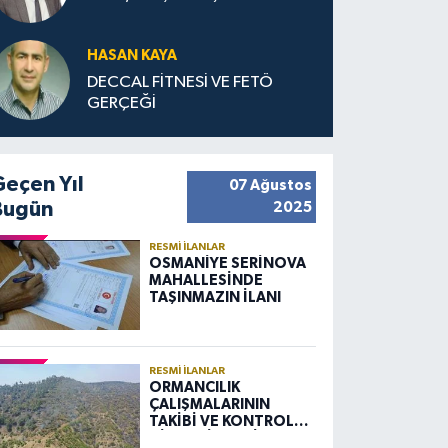
HASAN KAYA
DECCAL FİTNESİ VE FETÖ
GERÇEĞİ
Geçen Yıl
07 Ağustos
Bugün
2025
RESMI İLANLAR
OSMANİYE SERİNOVA
MAHALLESİNDE
TAŞINMAZIN İLANI
RESMI İLANLAR
ORMANCILIK
ÇALIŞMALARININ
TAKİBİ VE KONTROLÜ
HİZMETİ ALIM İLANI