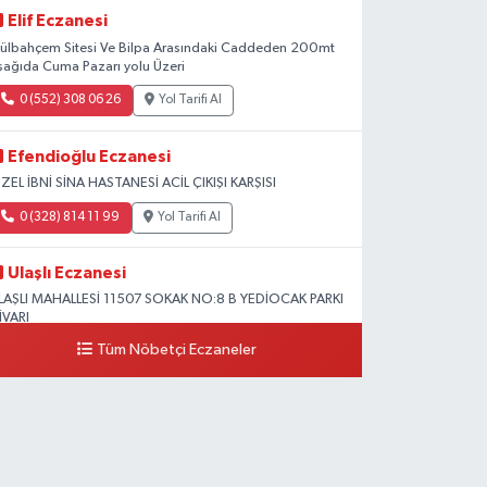
Elif Eczanesi
ülbahçem Sitesi Ve Bilpa Arasındaki Caddeden 200mt
şağıda Cuma Pazarı yolu Üzeri
0 (552) 308 06 26
Yol Tarifi Al
Efendioğlu Eczanesi
ZEL İBNİ SİNA HASTANESİ ACİL ÇIKIŞI KARŞISI
0 (328) 814 11 99
Yol Tarifi Al
Ulaşlı Eczanesi
LAŞLI MAHALLESİ 11507 SOKAK NO:8 B YEDİOCAK PARKI
İVARI
Tüm Nöbetçi Eczaneler
0 (546) 158 81 80
Yol Tarifi Al