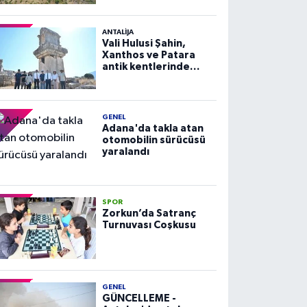
ANTALIJA
Vali Hulusi Şahin,
Xanthos ve Patara
antik kentlerinde
incelemelerde
bulundu
GENEL
Adana'da takla atan
otomobilin sürücüsü
yaralandı
SPOR
Zorkun’da Satranç
Turnuvası Coşkusu
GENEL
GÜNCELLEME -