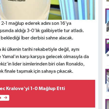
ı 2-1 mağlup ederek adını son 16’ya
sında aldığı 3-0’lık galibiyetle tur atladı.
beklediği İber derbisi sahne alacak.
ki ülkenin tarihi rekabetiyle değil, aynı
Yamal’ın karşı karşıya gelecek olmasıyla da
iz’in lider isimlerinden biri olan Ronaldo,
ek finale taşımak için sahaya çıkacak.
ec Kralove'yi 1-0 Mağlup Etti
e