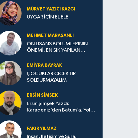
MÜRVET YAZICI KAZGI
UYGAR İÇİN EL ELE
MEHMET MARAŞANLI
ÖN LİSANS BÖLÜMLERİNİN
ÖNEMİ, EN SIK YAPILAN
HATALAR VE DOĞRU TERCİH
STRATEJİLERİ
EMIYRA BAYRAK
ÇOCUKLAR ÇİÇEKTİR
SOLDURMAYALIM
ERSIN ŞIMŞEK
Ersin Şimşek Yazdı:
Karadeniz’den Batum’a, Yolun
Bana Bıraktıkları
FAKIR YILMAZ
İnsan, İletişim ve Şura..