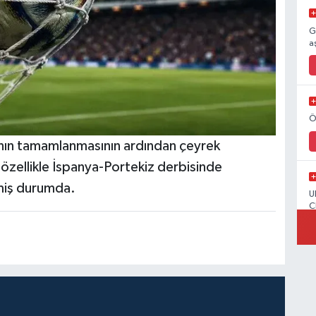
G
a
Ö
nın tamamlanmasının ardından çeyrek
r, özellikle İspanya-Portekiz derbisinde
miş durumda.
U
C