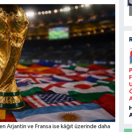
P
F
B
len Arjantin ve Fransa ise kâğıt üzerinde daha