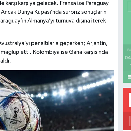
r ile karşı karşıya gelecek. Fransa ise Paraguay
P
k. Ancak Dünya Kupası’nda sürpriz sonuçların
raguay’ın Almanya’yı turnuva dışına iterek
H
vustralya’yı penaltılarla geçerken; Arjantin,
İM
2 mağlup etti. Kolombiya ise Gana karşısında
04
 aldı.