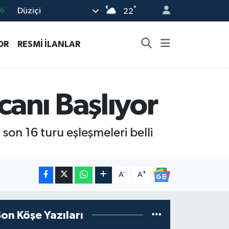
°
Düziçi
0
22
08
OR
RESMİ İLANLAR
0
12
0
anı Başlıyor
16
n 16 turu eşleşmeleri belli
-
+
A
A
Son Köşe Yazıları